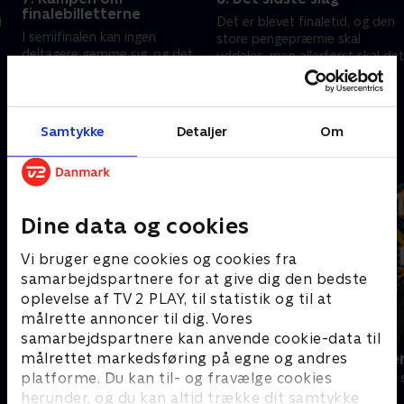
finalebilletterne
i
Det er blevet finaletid, og den
I semifinalen kan ingen
store pengepræmie skal
deltagere gemme sig, og det
uddeles, men allerførst skal det
åbner for helt nye muligheder i
frosne felt tøs op. Hvem står
quizspillet. Nu skal sæsonens
r
tilbage til sidst som vinder af
4. april 2026 • 54 min
finalister findes.
'Feltet'?
28. marts 2026 • 51 min
Samtykke
Detaljer
Om
Andre så også
Dine data og cookies
Vi bruger egne cookies og cookies fra
samarbejdspartnere for at give dig den bedste
oplevelse af TV 2 PLAY, til statistik og til at
målrette annoncer til dig. Vores
samarbejdspartnere kan anvende cookie-data til
målrettet markedsføring på egne og andres
Ordet er mit
Hvem vil vær
platforme. Du kan til- og fravælge cookies
Quiz-shows • 5 sæsoner
Quiz-shows • 4
herunder, og du kan altid trække dit samtykke