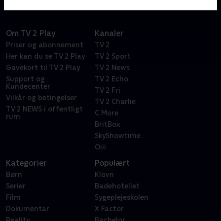
Om TV 2 Play
Kanaler
Priser og abonnement
TV 2
Her kan du se TV 2 Play
TV 2 Sport
Gavekort til TV 2 Play
TV 2 News
Support og
TV 2 Echo
Kundecenter
TV 2 Fri
Vilkår og betingelser
TV 2 Charlie
TV 2 NEWS i offentligt
C More
rum
BritBox
SkyShowtime
Oiii
Kategorier
Populært
Børn
Klovn
Serier
Badehotellet
Film
Sygeplejeskolen
Dokumentar
X Factor
Reality
Bachelor