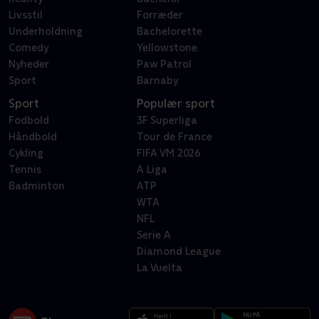
Livsstil
Forræder
Underholdning
Bachelorette
Comedy
Yellowstone
Nyheder
Paw Patrol
Sport
Barnaby
Sport
Populær sport
Fodbold
3F Superliga
Håndbold
Tour de France
Cykling
FIFA VM 2026
Tennis
A Liga
Badminton
ATP
WTA
NFL
Serie A
Diamond League
La Vuelta