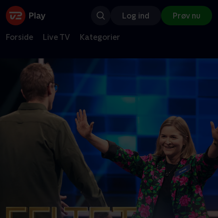
Log ind
Prøv nu
Forside
Live TV
Kategorier