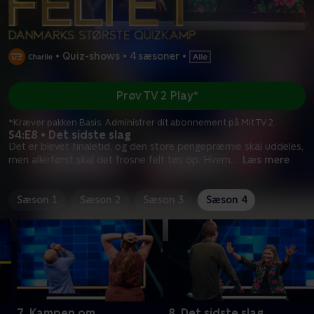
•
Quiz-shows
•
4 sæsoner
•
Prøv TV 2 Play*
*Kræver pakken Basis. Administrer dit abonnement på Mit TV 2.
S4:E8 • Det sidste slag
Det er blevet finaletid, og den store pengepræmie skal uddeles,
men allerførst skal det frosne felt tøs op. Hvem
...
Læs mere
Sæson 1
Sæson 2
Sæson 3
Sæson 4
7. Kampen om
8. Det sidste slag