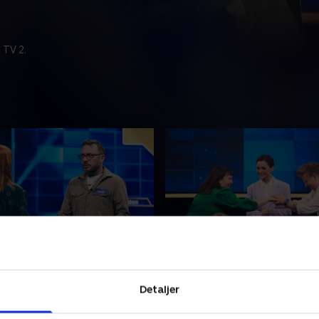
 TV 2.
fgørende finale
1. Feltet er tilbage
holde hovedet koldt, når
Lise Rønne er tilbage med 6
Detaljer
dystes i hovedregning på tid?
quizglade deltagere og helt
adig ske, når de otte
strategiske muligheder. Det