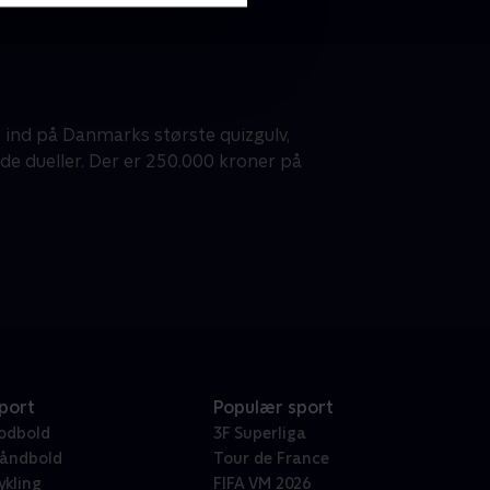
ere ind på Danmarks største quizgulv,
nde dueller. Der er 250.000 kroner på
port
Populær sport
odbold
3F Superliga
åndbold
Tour de France
ykling
FIFA VM 2026