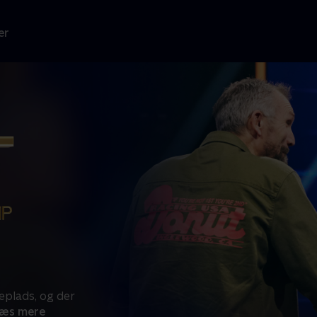
er
eplads, og der
æs mere