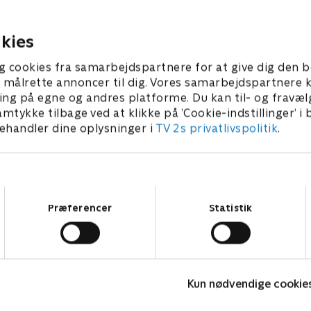
er kæmper om præmien på
stadig om at holde hovedet 
roner.
præstere under pres.
er 2025 • 54 min
14. februar 2026 • 55 min
kies
g cookies fra samarbejdspartnere for at give dig den b
l at målrette annoncer til dig. Vores samarbejdspartner
ing på egne og andres platforme. Du kan til- og fravæl
amtykke tilbage ved at klikke på ’Cookie-indstillinger’ i
handler dine oplysninger i
TV 2s privatlivspolitik
.
Samtykkevalg
Præferencer
Statistik
Hvem vil være millionær?
L
Kun nødvendige cookie
Quiz-shows • 4 sæsoner
Q