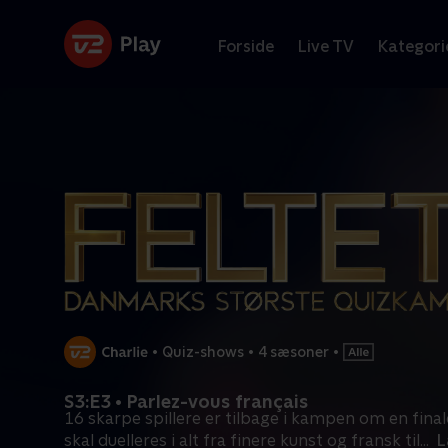
Forside
Live TV
Kategori
•
Quiz-shows
•
4 sæsoner
•
S3:E3 • Parlez-vous français
16 skarpe spillere er tilbage i kampen om en final
skal duelleres i alt fra finere kunst og fransk til
...
L