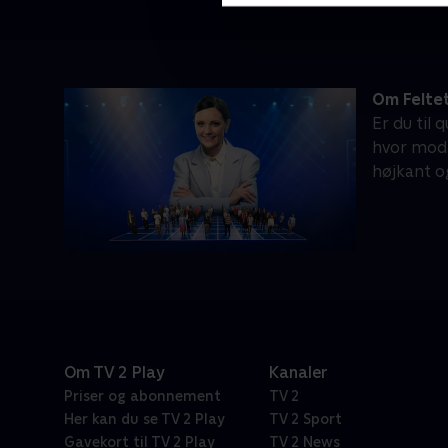
Om Felte
Er du til 
hvor mod, 
højkant o
Om TV 2 Play
Kanaler
Priser og abonnement
TV 2
Her kan du se TV 2 Play
TV 2 Sport
Gavekort til TV 2 Play
TV 2 News