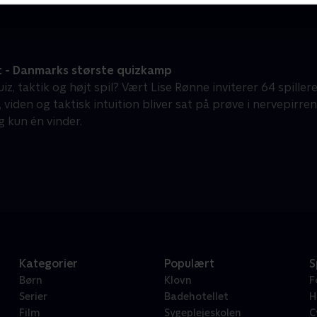
t - Danmarks største quizkamp
quiz, taktik og højt spil? Vært Lise Rønne inviterer 64 spill
viden og taktisk intuition bliver sat på prøve i nervepirre
g kun én vinder.
Kategorier
Populært
S
Børn
Klovn
F
Serier
Badehotellet
H
Film
Sygeplejeskolen
C