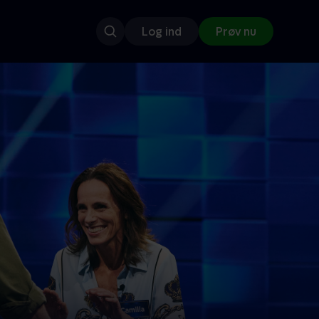
Log ind
Prøv nu