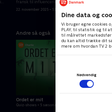
i
fransk til influencere og rockmusik.
finalist
150.000 k
22. november 2025 • 52 min
29. novemb
Dine data og coo
Vi bruger egne cookies o
PLAY, til statistik og ti
Andre så også
til målrettet markedsfør
du kan altid trække dit s
mere om hvordan TV 2 be
Nødvendig
Ordet er mit
Quiz-shows • 5 sæsoner