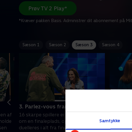
Prøv TV 2 Play*
*Kræver pakken Basis. Administrer dit abonnement på Mit
Sæson 1
Sæson 2
Sæson 3
Sæson 4
3. Parlez-vous français
4. Den a
ten af
16 skarpe spillere er tilbage i kampen
Hvem kan 
Samtykke
 holde
om en finaleplads, og der skal
der skal 
ksen
duelleres i alt fra finere kunst og
Alt kan st