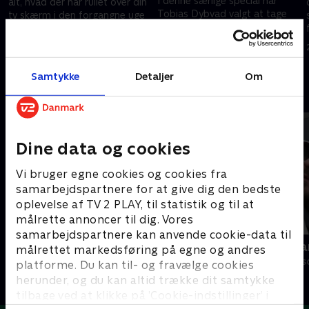
I denne særlige special har
alt, hvad der har rullet over din
Tobias Dybvad valgt at tage
tv skærm i den forgangne uge
dig med på en rejse igennem
og parodieres over alverdens
alle de sjove situationer og
tv-personligheder og
13. september 2021 • 26 min
skøre optrin, der er sket under
programmer.
20. september 2021 • 20 min
ugens voxpop.
Samtykke
Detaljer
Om
Andre så også
Dine data og cookies
Vi bruger egne cookies og cookies fra
samarbejdspartnere for at give dig den bedste
oplevelse af TV 2 PLAY, til statistik og til at
målrette annoncer til dig. Vores
samarbejdspartnere kan anvende cookie-data til
Verdensmænd
Danish Dyna
målrettet markedsføring på egne og andres
Comedy • 5 sæsoner
Comedy • 3 sæs
platforme. Du kan til- og fravælge cookies
herunder, og du kan altid trække dit samtykke
tilbage ved at klikke på ’Cookie-indstillinger’ i