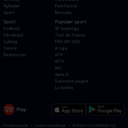
Nyheder
Paw Patrol
Sport
Barnaby
Sport
Populær sport
Fodbold
3F Superliga
Håndbold
Tour de France
Cykling
FIFA VM 2026
Tennis
A Liga
Badminton
ATP
WTA
NFL
Serie A
Diamond League
La Vuelta
Privatlivspolitik
Cookie-indstillinger
©
2026
TV 2 DANMARK A/S