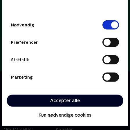
bunden af siden. Læs mere om hvordan TV 2
behandler dine oplysninger i
TV 2s privatlivspolitik
.
Samtykkevalg
Nødvendig
Præferencer
Statistik
Marketing
Om Dybvaaaaad
Se med når Tobias Dybvad kærligt og ærligt deler ud
af parodier, sketches og satire om tv-koncepter, tv-
tilrettelæggere og tv-personligheder.
Acceptér alle
Kun nødvendige cookies
Om TV 2 Play
Kanaler