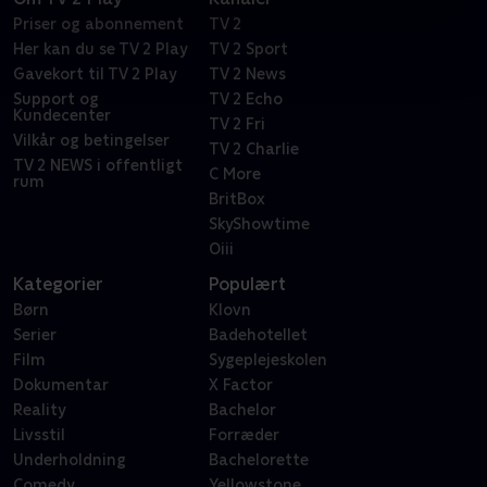
Priser og abonnement
TV 2
Her kan du se TV 2 Play
TV 2 Sport
Gavekort til TV 2 Play
TV 2 News
Support og
TV 2 Echo
Kundecenter
TV 2 Fri
Vilkår og betingelser
TV 2 Charlie
TV 2 NEWS i offentligt
C More
rum
BritBox
SkyShowtime
Oiii
Kategorier
Populært
Børn
Klovn
Serier
Badehotellet
Film
Sygeplejeskolen
Dokumentar
X Factor
Reality
Bachelor
Livsstil
Forræder
Underholdning
Bachelorette
Comedy
Yellowstone