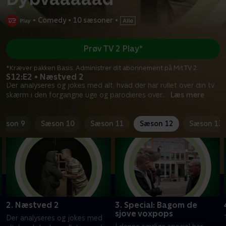
•
Comedy
•
10 sæsoner
•
Prøv TV 2 Play*
*Kræver pakken Basis. Administrer dit abonnement på Mit TV 2.
S12:E2 • Næstved 2
Der analyseres og jokes med alt, hvad der har rullet over din tv
skærm i den forgangne uge og parodieres over
...
Læs mere
æson 9
Sæson 10
Sæson 11
Sæson 12
Sæson 13
2. Næstved 2
3. Special: Bagom de
sjove voxpops
Der analyseres og jokes med