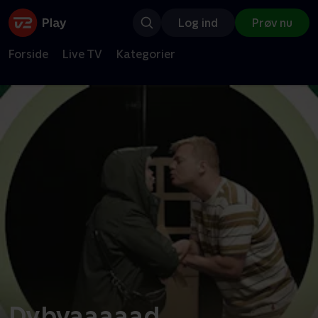
Log ind
Prøv nu
Forside
Live TV
Kategorier
Dybvaaaaad