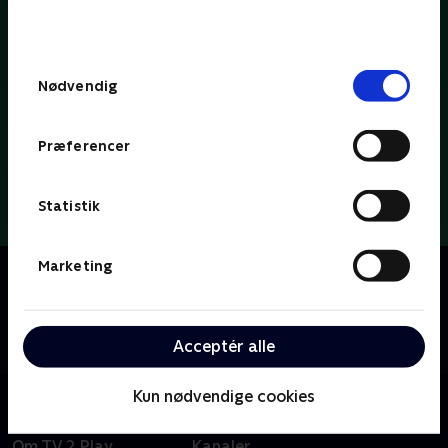
bunden af siden. Læs mere om hvordan TV 2
behandler dine oplysninger i
TV 2s privatlivspolitik
.
Samtykkevalg
Nødvendig
Præferencer
Statistik
Marketing
Om Dybvaaaaad
Se med når Tobias Dybvad kærligt og ærligt deler ud
af parodier, sketches og satire om tv-koncepter, tv-
tilrettelæggere og tv-personligheder.
Acceptér alle
Kun nødvendige cookies
Om TV 2 Play
Kanaler