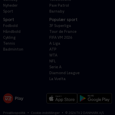
Nyheder
Paw Patrol
Sport
Barnaby
Sport
Populær sport
Fodbold
3F Superliga
Håndbold
Tour de France
Cykling
FIFA VM 2026
Tennis
A Liga
Badminton
ATP
WTA
NFL
Serie A
Diamond League
La Vuelta
Privatlivspolitik
Cookie-indstillinger
©
2026
TV 2 DANMARK A/S