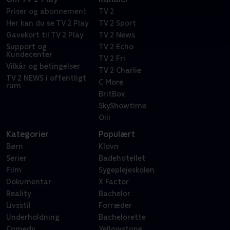
Priser og abonnement
TV 2
Her kan du se TV 2 Play
TV 2 Sport
Gavekort til TV 2 Play
TV 2 News
Support og
TV 2 Echo
Kundecenter
TV 2 Fri
Vilkår og betingelser
TV 2 Charlie
TV 2 NEWS i offentligt
C More
rum
BritBox
SkyShowtime
Oiii
Kategorier
Populært
Børn
Klovn
Serier
Badehotellet
Film
Sygeplejeskolen
Dokumentar
X Factor
Reality
Bachelor
Livsstil
Forræder
Underholdning
Bachelorette
Comedy
Yellowstone