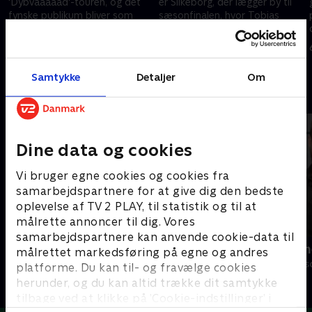
'Dybvaaaaad'-touren, og det
er Silkeborg, der lægger by til
fynske publikum bliver som
sæsonfinalen, hvor Tobias
altid forkælet med alt det
takker af for endnu en herlig og
dummeste, der er kommet ind
tåbelig tv-sæson med masser
16. november 2020 • 26 min
23. november 2020 • 28 min
med ugens tv-signal.
af jokes.
Samtykke
Detaljer
Om
Andre så også
Dine data og cookies
Vi bruger egne cookies og cookies fra
samarbejdspartnere for at give dig den bedste
oplevelse af TV 2 PLAY, til statistik og til at
målrette annoncer til dig. Vores
samarbejdspartnere kan anvende cookie-data til
Verdensmænd
Nørgaards n
målrettet markedsføring på egne og andres
Comedy • 5 sæsoner
Comedy • 2 sæs
platforme. Du kan til- og fravælge cookies
herunder, og du kan altid trække dit samtykke
tilbage ved at klikke på ’Cookie-indstillinger’ i