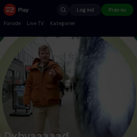
Log ind
Prøv nu
Forside
Live TV
Kategorier
Dybvaaaaad