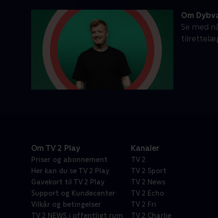
Om Dybv
Se med nå
tilrettel
Om TV 2 Play
Kanaler
Priser og abonnement
TV 2
Her kan du se TV 2 Play
TV 2 Sport
Gavekort til TV 2 Play
TV 2 News
Support og Kundecenter
TV 2 Echo
Vilkår og betingelser
TV 2 Fri
TV 2 NEWS i offentligt rum
TV 2 Charlie