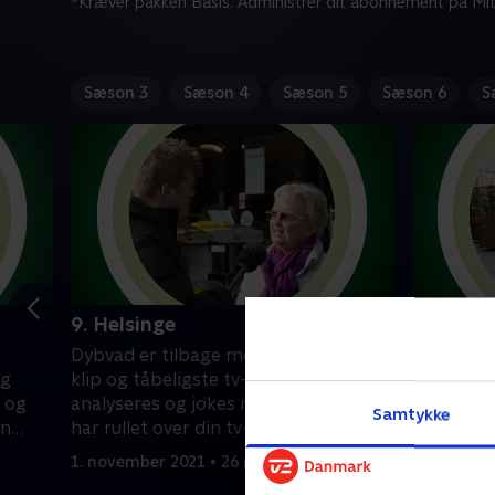
*Kræver pakken Basis. Administrer dit abonnement på Mit
Sæson 3
Sæson 4
Sæson 5
Sæson 6
S
9. Helsinge
10. Nykø
Dybvad er tilbage med de sjoveste
Tobias Dy
og
klip og tåbeligste tv-koncepter. Der
klip og tv
r og
analyseres og jokes med alt, hvad der
være blev
Samtykke
on
har rullet over din tv-skærm den
alverdens 
forgangne uge.
1. november 2021 • 26 min
10. novemb