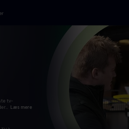
er
te tv-
der
...
Læs mere