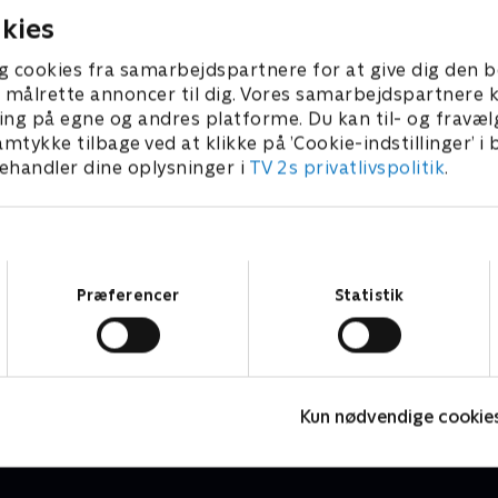
kies
g cookies fra samarbejdspartnere for at give dig den b
l at målrette annoncer til dig. Vores samarbejdspartner
ing på egne og andres platforme. Du kan til- og fravæl
amtykke tilbage ved at klikke på ’Cookie-indstillinger’ i
handler dine oplysninger i
TV 2s privatlivspolitik
.
Samtykkevalg
Præferencer
Statistik
Nørgaards netfix
D
Comedy • 2 sæsoner
C
Kun nødvendige cookie