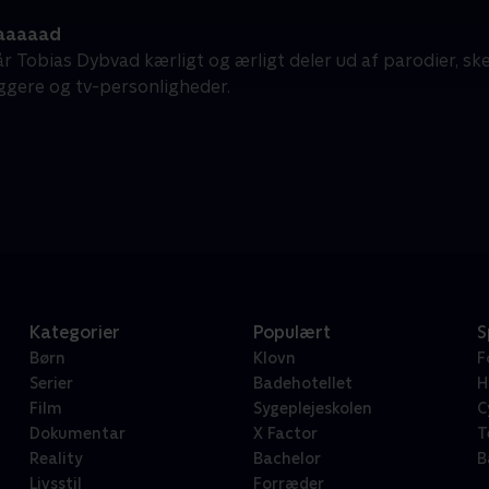
aaaaad
r Tobias Dybvad kærligt og ærligt deler ud af parodier, sk
æggere og tv-personligheder.
Kategorier
Populært
S
Børn
Klovn
F
Serier
Badehotellet
H
Film
Sygeplejeskolen
C
Dokumentar
X Factor
T
Reality
Bachelor
B
Livsstil
Forræder