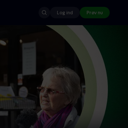
Log ind
Prøv nu