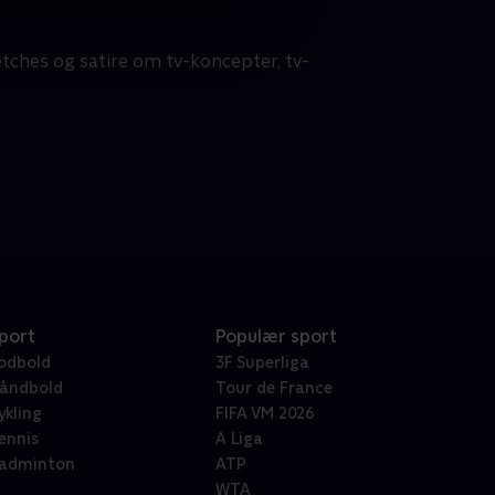
etches og satire om tv-koncepter, tv-
port
Populær sport
odbold
3F Superliga
åndbold
Tour de France
ykling
FIFA VM 2026
ennis
A Liga
adminton
ATP
WTA