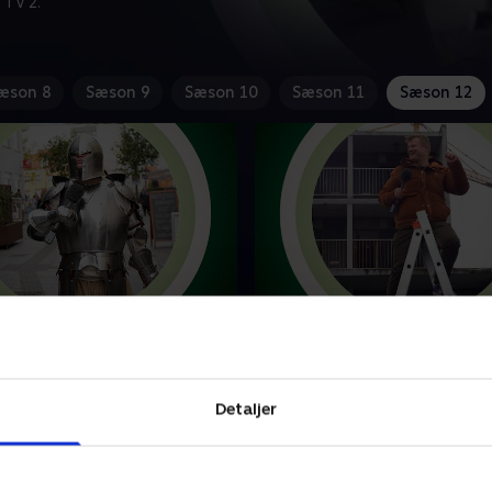
 TV 2.
æson 8
Sæson 9
Sæson 10
Sæson 11
Sæson 12
bing Falster
11. Albertslund
bvad ser igen på de sjoveste
Så er Tobias Dybvad landet i
-idéer, der måske skulle
Albertslund, hvor den store
et i skuffen. Parodierne over
sæsonfinale løber af stablen.
Detaljer
tv-koncepter står i kø.
være masser af jokes på alt,
har rørt sig på dit tv.
er 2021 • 29 min
17. november 2021 • 32 min