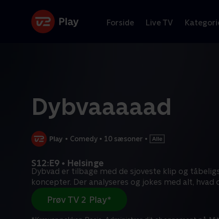
Forside
Live TV
Kategori
Dybvaaaaad
•
Comedy
•
10 sæsoner
•
S12:E9 • Helsinge
Dybvad er tilbage med de sjoveste klip og tåbeligs
koncepter. Der analyseres og jokes med alt, hvad 
Prøv TV 2 Play*