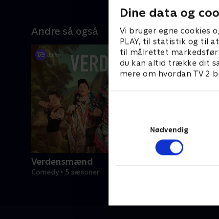
Dine data og coo
Andre så også
Vi bruger egne cookies o
PLAY, til statistik og ti
til målrettet markedsfør
du kan altid trække dit s
mere om hvordan TV 2 be
Nødvendig
Verdensmænd
Comedy • 5 sæsoner