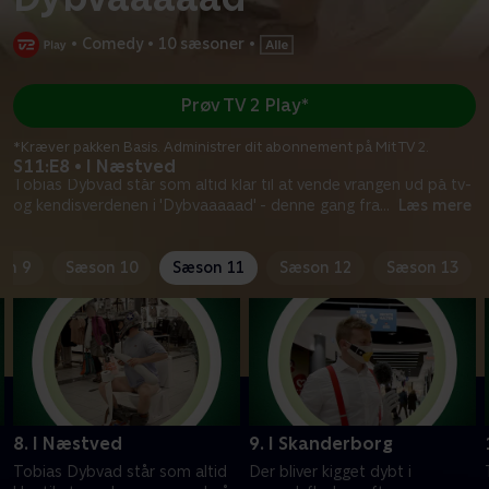
•
Comedy
•
10 sæsoner
•
Prøv TV 2 Play*
*Kræver pakken Basis. Administrer dit abonnement på Mit TV 2.
S11:E8 • I Næstved
Tobias Dybvad står som altid klar til at vende vrangen ud på tv-
og kendisverdenen i 'Dybvaaaaad' - denne gang fra
...
Læs mere
on 9
Sæson 10
Sæson 11
Sæson 12
Sæson 13
8. I Næstved
9. I Skanderborg
Tobias Dybvad står som altid
Der bliver kigget dybt i