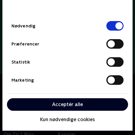
bunden af siden. Læs mere om hvordan TV 2
behandler dine oplysninger i
TV 2s privatlivspolitik
.
Samtykkevalg
Nødvendig
Præferencer
Statistik
Marketing
Om Dybvaaaaad
Se med når Tobias Dybvad kærligt og ærligt deler ud
af parodier, sketches og satire om tv-koncepter, tv-
tilrettelæggere og tv-personligheder.
Acceptér alle
Kun nødvendige cookies
Om TV 2 Play
Kanaler