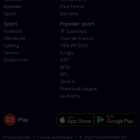
Nyheder
Paw Patrol
Sport
Barnaby
Sport
Populær sport
Fodbold
3F Superliga
Håndbold
Tour de France
Cykling
FIFA VM 2026
Tennis
A Liga
Badminton
ATP
WTA
NFL
Serie A
Diamond League
La Vuelta
Privatlivspolitik
Cookie-indstillinger
©
2026
TV 2 DANMARK A/S