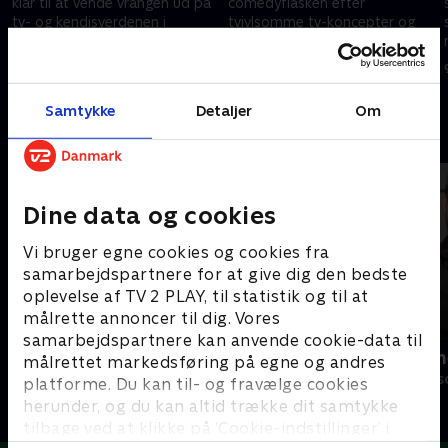
klar til at vende vrangen ud på
comedyflasken efter
tv- og kendisverdenen i
tvivlsomme tv-koncepter og
'Dybvaaaaad' - denne gang fra
tåbelige bemærkninger, når
Næstved.
'Dybvaaaaad'-karavanen gør sit
26. oktober 2020 • 25 min
2. november 2020 • 28 min
indtog Skanderborg.
Samtykke
Detaljer
Om
Andre så også
Dine data og cookies
Vi bruger egne cookies og cookies fra
samarbejdspartnere for at give dig den bedste
oplevelse af TV 2 PLAY, til statistik og til at
målrette annoncer til dig. Vores
samarbejdspartnere kan anvende cookie-data til
Verdensmænd
Nørgaards n
målrettet markedsføring på egne og andres
Comedy • 5 sæsoner
Comedy • 2 sæs
platforme. Du kan til- og fravælge cookies
herunder, og du kan altid trække dit samtykke
tilbage ved at klikke på ’Cookie-indstillinger’ i