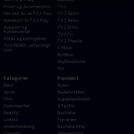
Priser og abonnement
TV 2
Her kan du se TV 2 Play
TV 2 Sport
Gavekort til TV 2 Play
TV 2 News
Support og
TV 2 Echo
Kundecenter
TV 2 Fri
Vilkår og betingelser
TV 2 Charlie
TV 2 NEWS i offentligt
C More
rum
BritBox
SkyShowtime
Oiii
Kategorier
Populært
Børn
Klovn
Serier
Badehotellet
Film
Sygeplejeskolen
Dokumentar
X Factor
Reality
Bachelor
Livsstil
Forræder
Underholdning
Bachelorette
Comedy
Yellowstone