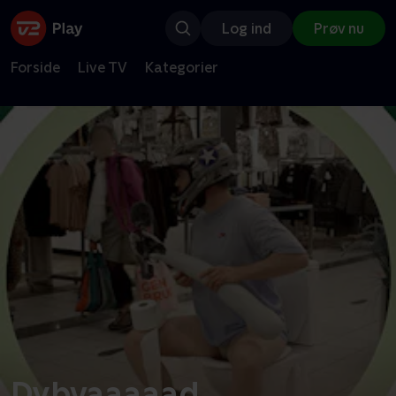
Log ind
Prøv nu
Forside
Live TV
Kategorier
Dybvaaaaad