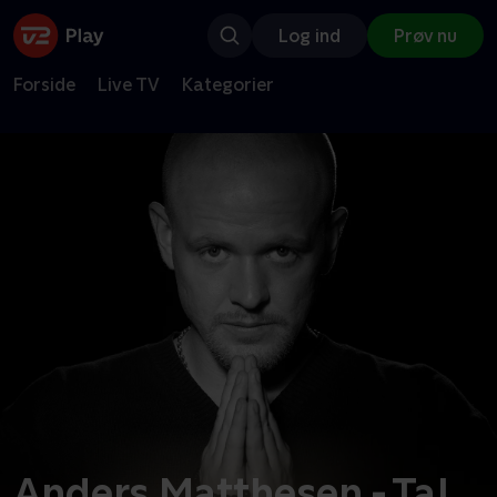
Log ind
Prøv nu
Forside
Live TV
Kategorier
Anders Matthesen - Tal