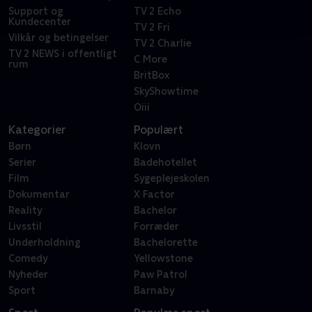
Support og
TV 2 Echo
Kundecenter
TV 2 Fri
Vilkår og betingelser
TV 2 Charlie
TV 2 NEWS i offentligt
C More
rum
BritBox
SkyShowtime
Oiii
Kategorier
Populært
Børn
Klovn
Serier
Badehotellet
Film
Sygeplejeskolen
Dokumentar
X Factor
Reality
Bachelor
Livsstil
Forræder
Underholdning
Bachelorette
Comedy
Yellowstone
Nyheder
Paw Patrol
Sport
Barnaby