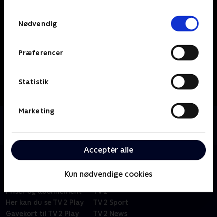
TV 2s privatlivspolitik
.
Samtykkevalg
Nødvendig
Præferencer
Statistik
Marketing
Om Anders Matthesen - Tal for dig selv
Dansk standup fra 2006.
Acceptér alle
Kun nødvendige cookies
Om TV 2 Play
Kanaler
Priser og abonnement
TV 2
Her kan du se TV 2 Play
TV 2 Sport
Gavekort til TV 2 Play
TV 2 News