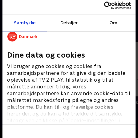
"Anden" Matthesen fyrer den
"Anden" Matthesen fyrer den
af med et velformuleret og
af med et velformuleret og
nuanceret show præget af
nuanceret show præget af
13. april 2006 • 52 min
14. april 2006 • 64 min
humor i højt gear.
humor i højt gear.
Samtykke
Detaljer
Om
Andre så også
Dine data og cookies
Vi bruger egne cookies og cookies fra
samarbejdspartnere for at give dig den bedste
oplevelse af TV 2 PLAY, til statistik og til at
målrette annoncer til dig. Vores
samarbejdspartnere kan anvende cookie-data til
målrettet markedsføring på egne og andres
Anders Matthesen - SHHH!
Mick Øgenda
platforme. Du kan til- og fravælge cookies
Comedy • 1 sæsoner
Comedy
herunder, og du kan altid trække dit samtykke
tilbage ved at klikke på ’Cookie-indstillinger’ i
bunden af siden. Læs mere om hvordan TV 2
behandler dine oplysninger i