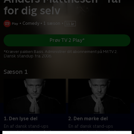
for dig selv
•
Comedy
•
1 sæson
•
Prøv TV 2 Play*
*Kræver pakken Basis. Administrer dit abonnement på Mit TV 2.
Dansk standup fra 2006.
Sæson 1
1. Den lyse del
2. Den mørke del
En af dansk stand-ups
En af dansk stand-ups
ypperste kunstnere Anders
ypperste kunstnere Anders