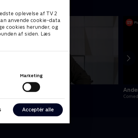
edste oplevelse af TV 2
e kan anvende cookie-data
ge cookies herunder, og
 bunden af siden. Læs
Marketing
ørgaards netfix
Ande
omedy • 2 sæsoner
Comedy
s
Acceptér alle