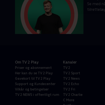
Se med nå
tilrettel
Om TV 2 Play
Kanaler
Priser og abonnement
TV 2
Her kan du se TV 2 Play
TV 2 Sport
Gavekort til TV 2 Play
TV 2 News
Support og Kundecenter
TV 2 Echo
Vilkår og betingelser
TV 2 Fri
TV 2 NEWS i offentligt rum
TV 2 Charlie
C More