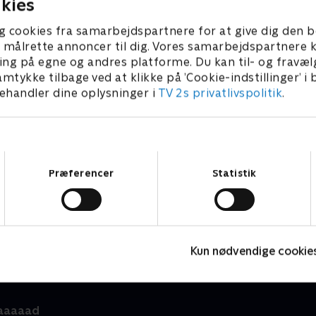
kies
g cookies fra samarbejdspartnere for at give dig den b
l at målrette annoncer til dig. Vores samarbejdspartner
ing på egne og andres platforme. Du kan til- og fravæl
amtykke tilbage ved at klikke på ’Cookie-indstillinger’ i
handler dine oplysninger i
TV 2s privatlivspolitik
.
Samtykkevalg
Præferencer
Statistik
Danish Dynamite
N
Comedy • 3 sæsoner
C
Kun nødvendige cookie
aaaaad