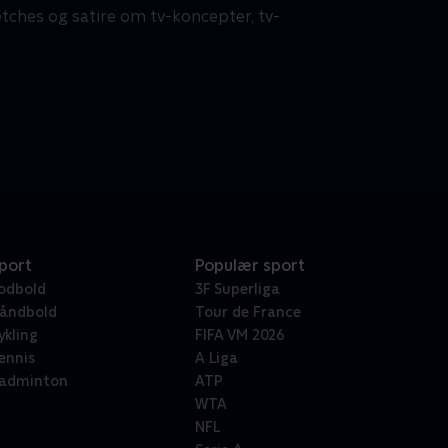
etches og satire om tv-koncepter, tv-
port
Populær sport
odbold
3F Superliga
åndbold
Tour de France
ykling
FIFA VM 2026
ennis
A Liga
adminton
ATP
WTA
NFL