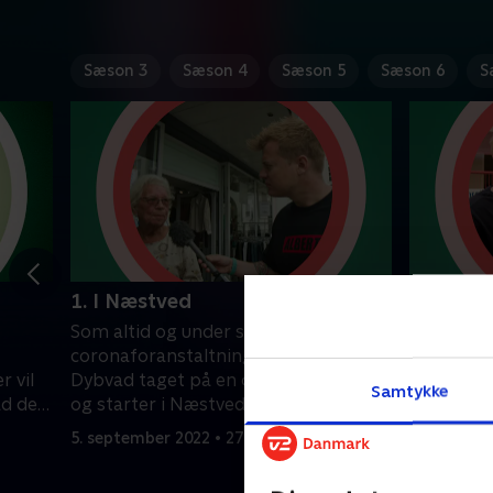
Sæson 3
Sæson 4
Sæson 5
Sæson 6
S
1. I Næstved
2. I Aal
Som altid og under strengeste
Er du klar 
coronaforanstaltninger er Tobias
snittet o
r vil
Dybvad taget på en danmarksturne
Dybvad? R
Samtykke
ad der
og starter i Næstved.
med de be
tåbelige 
5. september 2022 • 27 min
12. septem