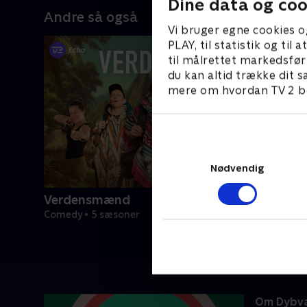
Dine data og coo
Andre så også
Vi bruger egne cookies o
PLAY, til statistik og ti
til målrettet markedsfør
du kan altid trække dit s
mere om hvordan TV 2 be
Nødvendig
Verdensmænd
Comedy • 5 sæsoner
Om Dybv