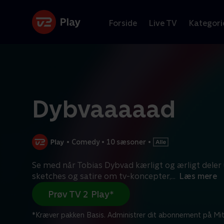
Forside
Live TV
Kategori
Dybvaaaaad
•
Comedy
•
10 sæsoner
•
Se med når Tobias Dybvad kærligt og ærligt deler 
sketches og satire om tv-koncepter,
...
Læs mere
Prøv TV 2 Play*
*Kræver pakken Basis. Administrer dit abonnement på Mit