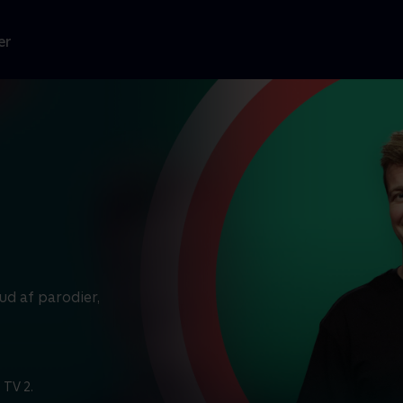
er
ud af parodier,
 TV 2.