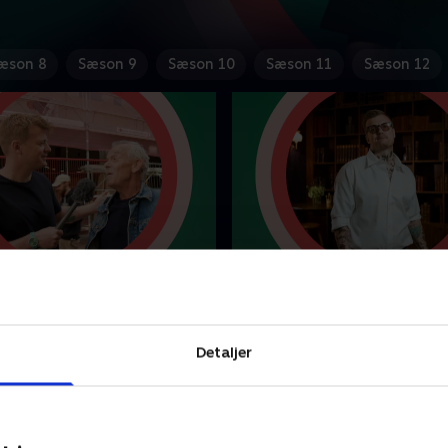
æson 8
Sæson 9
Sæson 10
Sæson 11
Sæson 12
borg
3. I Odense
til at se din tv-oversigt blive
Følg med på Dybvaaaaads
p og ædt råt af Tobias
danmarksturne, når ugens t
edaktionen er igen klar
med jokes og parodier på al
Detaljer
dste jokes på de mest
der rører sig i kendis- og tv
tv-momenter.
ber 2022 • 26 min
19. september 2022 • 27 min