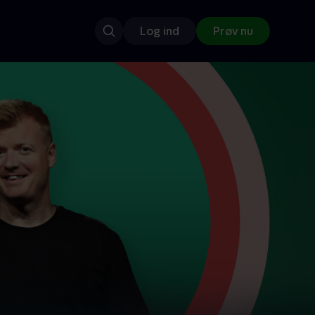
Log ind
Prøv nu