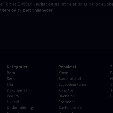
r Tobias Dybvad kærligt og ærligt deler ud af parodier, sk
æggere og tv-personligheder.
Kategorier
Populært
S
Børn
Klovn
F
Serier
Badehotellet
H
Film
Sygeplejeskolen
C
Dokumentar
X Factor
T
Reality
Bachelor
B
Livsstil
Forræder
Underholdning
Bachelorette