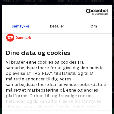
vanvittige univers af jokes,
nået til Greve, hvor han står
parodier og tåbeligheder -
klar til at servere ugens
alene på bekostning af
sjoveste klip og tåbeligste tv-
indholdet i dit tv. Denne gang
koncepter.
5. oktober 2020 • 25 min
12. oktober 2020 • 22 min
fra Esbjerg.
Samtykke
Detaljer
Om
Andre så også
Dine data og cookies
Vi bruger egne cookies og cookies fra
samarbejdspartnere for at give dig den bedste
oplevelse af TV 2 PLAY, til statistik og til at
målrette annoncer til dig. Vores
samarbejdspartnere kan anvende cookie-data til
Verdensmænd
Nørgaards n
målrettet markedsføring på egne og andres
Comedy • 5 sæsoner
Comedy • 2 sæs
platforme. Du kan til- og fravælge cookies
herunder, og du kan altid trække dit samtykke
tilbage ved at klikke på ’Cookie-indstillinger’ i
bunden af siden. Læs mere om hvordan TV 2