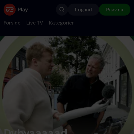
Log ind
Prøv nu
Forside
Live TV
Kategorier
Dybvaaaaad