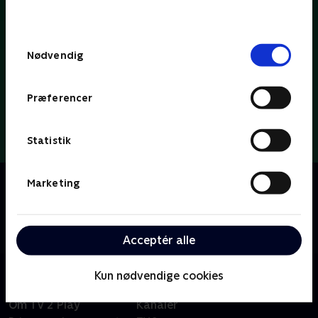
behandler dine oplysninger i
TV 2s privatlivspolitik
.
Samtykkevalg
Nødvendig
Præferencer
Statistik
Om Dybvaaaaad
Marketing
Se med når Tobias Dybvad kærligt og ærligt deler ud
af parodier, sketches og satire om tv-koncepter, tv-
tilrettelæggere og tv-personligheder.
Acceptér alle
Kun nødvendige cookies
Om TV 2 Play
Kanaler