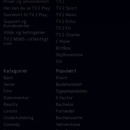
Priser og abonnement
TV 2
Her kan du se TV 2 Play
TV 2 Sport
Gavekort til TV 2 Play
TV 2 News
Support og
TV 2 Echo
Kundecenter
TV 2 Fri
Vilkår og betingelser
TV 2 Charlie
TV 2 NEWS i offentligt
C More
rum
BritBox
SkyShowtime
Oiii
Kategorier
Populært
Børn
Klovn
Serier
Badehotellet
Film
Sygeplejeskolen
Dokumentar
X Factor
Reality
Bachelor
Livsstil
Forræder
Underholdning
Bachelorette
Comedy
Yellowstone