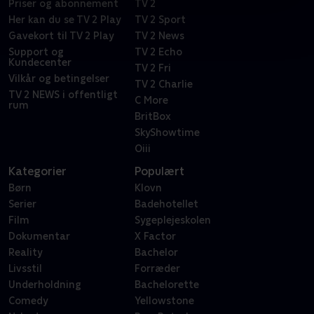
Priser og abonnement
TV 2
Her kan du se TV 2 Play
TV 2 Sport
Gavekort til TV 2 Play
TV 2 News
Support og
TV 2 Echo
Kundecenter
TV 2 Fri
Vilkår og betingelser
TV 2 Charlie
TV 2 NEWS i offentligt
C More
rum
BritBox
SkyShowtime
Oiii
Kategorier
Populært
Børn
Klovn
Serier
Badehotellet
Film
Sygeplejeskolen
Dokumentar
X Factor
Reality
Bachelor
Livsstil
Forræder
Underholdning
Bachelorette
Comedy
Yellowstone