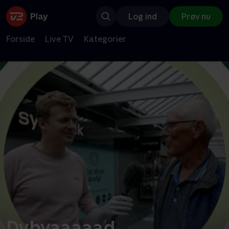
Log ind
Prøv nu
Forside
Live TV
Kategorier
Dybvaaaaad