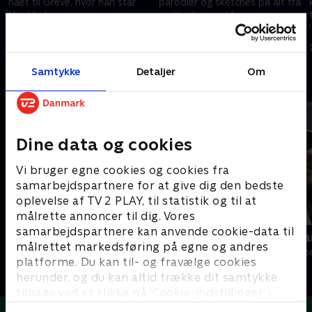
nået til Greve, hvor han står
parodier og sketches på alt fra
klar til at servere ugens
realitystjerner til
sjoveste klip og tåbeligste tv-
tilrettelæggere og vanvittige
koncepter.
tv-koncepter? Her er
12. oktober 2020 • 22 min
19. oktober 2020 • 29 min
'Dybvaaaaad'!
Samtykke
Detaljer
Om
Andre så også
Dine data og cookies
Vi bruger egne cookies og cookies fra
samarbejdspartnere for at give dig den bedste
oplevelse af TV 2 PLAY, til statistik og til at
målrette annoncer til dig. Vores
samarbejdspartnere kan anvende cookie-data til
Verdensmænd
Danish Dyna
målrettet markedsføring på egne og andres
Comedy • 5 sæsoner
Comedy • 3 sæs
platforme. Du kan til- og fravælge cookies
herunder, og du kan altid trække dit samtykke
tilbage ved at klikke på ’Cookie-indstillinger’ i
bunden af siden. Læs mere om hvordan TV 2