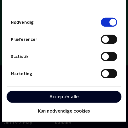
behandler dine oplysninger i
TV 2s privatlivspolitik
.
Samtykkevalg
Nødvendig
Præferencer
Statistik
Om Dybvaaaaad
Marketing
Se med når Tobias Dybvad kærligt og ærligt deler ud
af parodier, sketches og satire om tv-koncepter, tv-
tilrettelæggere og tv-personligheder.
Acceptér alle
Kun nødvendige cookies
Om TV 2 Play
Kanaler