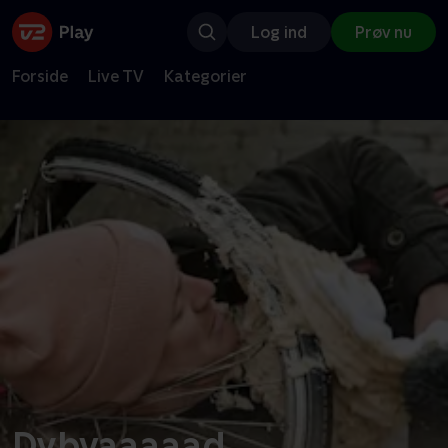
Log ind
Prøv nu
Forside
Live TV
Kategorier
Dybvaaaaad