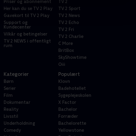
Priser og abonnement
TV 2
Her kan du se TV 2 Play
TV 2 Sport
Gavekort til TV 2 Play
TV 2 News
Support og
TV 2 Echo
Kundecenter
TV 2 Fri
Vilkår og betingelser
TV 2 Charlie
TV 2 NEWS i offentligt
C More
rum
BritBox
SkyShowtime
Oiii
Kategorier
Populært
Børn
Klovn
Serier
Badehotellet
Film
Sygeplejeskolen
Dokumentar
X Factor
Reality
Bachelor
Livsstil
Forræder
Underholdning
Bachelorette
Comedy
Yellowstone