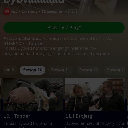
•
Comedy
•
10 sæsoner
•
Prøv TV 2 Play*
*Kræver pakken Basis. Administrer dit abonnement på Mit TV 2.
S10:E10 • I Tønder
Tobias Dybvad har endnu engang finkæmmet tv-
programmerne for dig og fundet de største
...
Læs mere
æson 9
Sæson 10
Sæson 11
Sæson 12
Sæson 13
10. I Tønder
11. I Esbjerg
Tobias Dybvad har endnu
Dybvad er nået til Esbjerg, hvor