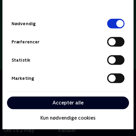
behandler dine oplysninger i
TV 2s privatlivspolitik
.
Samtykkevalg
Nødvendig
Præferencer
Statistik
Om Dybvaaaaad
Marketing
Se med når Tobias Dybvad kærligt og ærligt deler ud
af parodier, sketches og satire om tv-koncepter, tv-
tilrettelæggere og tv-personligheder.
Acceptér alle
Kun nødvendige cookies
Om TV 2 Play
Kanaler