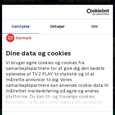
engang finkæmmet tv-
han stiller det store spørgsmål:
e
programmerne for dig og
Hvad er vigtigst under sex -
fundet de største tåbeligheder
orgasme eller at se resten af
og sjoveste klip, som serveres
Kiel?
11. november 2019 • 27 min
18. november 2019 • 20 min
med vanlig humor og
sarkasme.
Samtykke
Detaljer
Om
Andre så også
Dine data og cookies
Vi bruger egne cookies og cookies fra
samarbejdspartnere for at give dig den bedste
oplevelse af TV 2 PLAY, til statistik og til at
målrette annoncer til dig. Vores
samarbejdspartnere kan anvende cookie-data til
Verdensmænd
Nørgaards n
målrettet markedsføring på egne og andres
Comedy • 5 sæsoner
Comedy • 2 sæs
platforme. Du kan til- og fravælge cookies
herunder, og du kan altid trække dit samtykke
tilbage ved at klikke på ’Cookie-indstillinger’ i
bunden af siden. Læs mere om hvordan TV 2