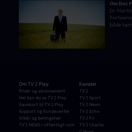
Om Doc M
Dr. Martin
Portwenn 
både ham
Om TV 2 Play
Kanaler
Priser og abonnement
TV 2
Her kan du se TV 2 Play
TV 2 Sport
Gavekort til TV 2 Play
TV 2 News
Support og Kundecenter
TV 2 Echo
Vilkår og betingelser
TV 2 Fri
TV 2 NEWS i offentligt rum
TV 2 Charlie
C More