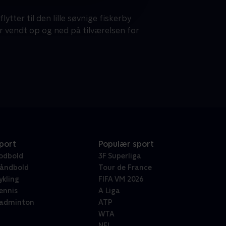
tter til den lille søvnige fiskerby
r vendt op og ned på tilværelsen for
port
Populær sport
odbold
3F Superliga
åndbold
Tour de France
ykling
FIFA VM 2026
ennis
A Liga
adminton
ATP
WTA
NFL