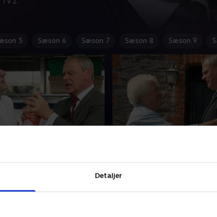
 TV 2.
æson 5
Sæson 6
Sæson 7
Sæson 8
Sæson 9
S
t Disturb
8. The Wrong Goodbye
onfronterer Martin med
Martin tager afsked med P
ende afrejse til London.
og forbereder sig på at flytt
Detaljer
øger at sikre
London. Gravide Louisa er in
nomien, og andetsteds
en bilulykke, og det får Marti
r Bert babyshower for
stoppe op.
 2011 • 45 min
9. oktober 2011 • 45 min