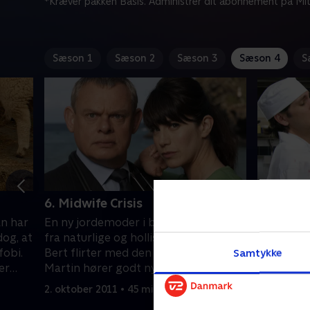
*Kræver pakken Basis. Administrer dit abonnement på Mit
Sæson 1
Sæson 2
Sæson 3
Sæson 4
S
6. Midwife Crisis
7. Do No
an har
En ny jordemoder i byen arbejder ud
Pauline k
dog, at
fra naturlige og hollistiske metoder.
hans komm
fobi.
Bert flirter med den nye kok, og
Joan fors
Samtykke
er
Martin hører godt nyt om jobbet i
familiøko
London.
arrangere
2. oktober 2011 • 45 min
8. oktober
Louisa.