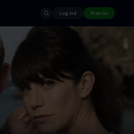
Log ind
Prøv nu