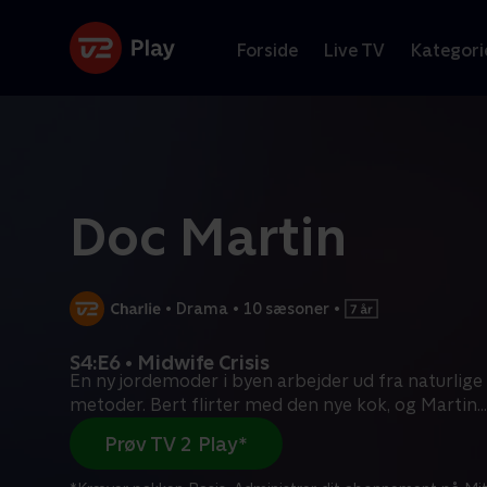
Forside
Live TV
Kategori
Doc Martin
•
Drama
•
10 sæsoner
•
S4:E6 • Midwife Crisis
En ny jordemoder i byen arbejder ud fra naturlige 
metoder. Bert flirter med den nye kok, og Martin
...
Prøv TV 2 Play*