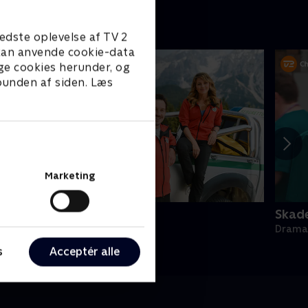
edste oplevelse af TV 2
e kan anvende cookie-data
ge cookies herunder, og
 bunden af siden. Læs
Marketing
jergets helte
Skade
rama • 15 sæsoner
Drama 
s
Acceptér alle