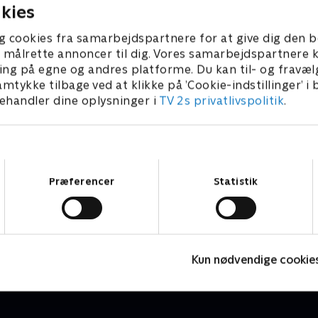
kies
g cookies fra samarbejdspartnere for at give dig den b
l at målrette annoncer til dig. Vores samarbejdspartner
ing på egne og andres platforme. Du kan til- og fravæl
amtykke tilbage ved at klikke på ’Cookie-indstillinger’ i
handler dine oplysninger i
TV 2s privatlivspolitik
.
Samtykkevalg
Præferencer
Statistik
Bjerglægen
B
Drama • 18 sæsoner
D
Kun nødvendige cookie