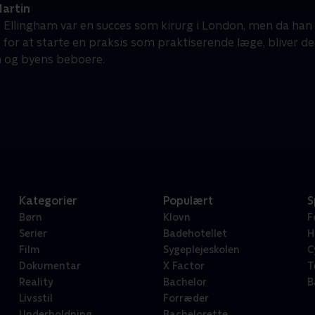
artin
 Ellingham var en succes som kirurg i London, men da han fly
for at starte en praksis som praktiserende læge, bliver de
 og byens beboere.
Kategorier
Populært
S
Børn
Klovn
F
Serier
Badehotellet
H
Film
Sygeplejeskolen
C
Dokumentar
X Factor
T
Reality
Bachelor
B
Livsstil
Forræder
Underholdning
Bachelorette