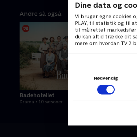
Dine data og coo
Andre så også
Vi bruger egne cookies o
PLAY, til statistik og ti
til målrettet markedsfør
du kan altid trække dit s
mere om hvordan TV 2 be
Nødvendig
Badehotellet
Drama • 10 sæsoner