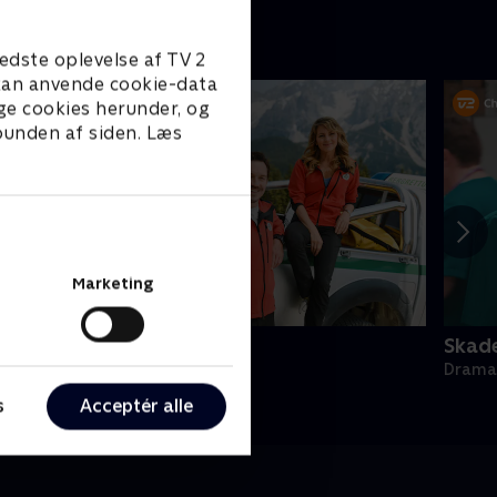
edste oplevelse af TV 2
e kan anvende cookie-data
ge cookies herunder, og
 bunden af siden. Læs
Marketing
jergets helte
Skade
rama • 15 sæsoner
Drama 
s
Acceptér alle