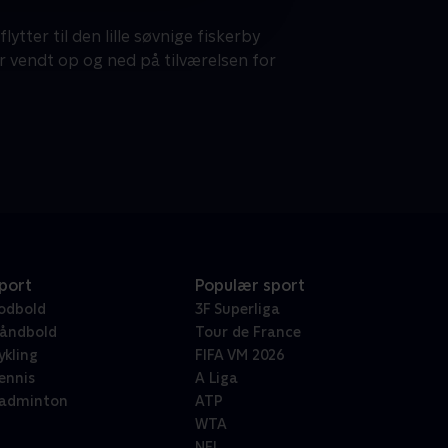
tter til den lille søvnige fiskerby
r vendt op og ned på tilværelsen for
port
Populær sport
odbold
3F Superliga
åndbold
Tour de France
ykling
FIFA VM 2026
ennis
A Liga
adminton
ATP
WTA
NFL