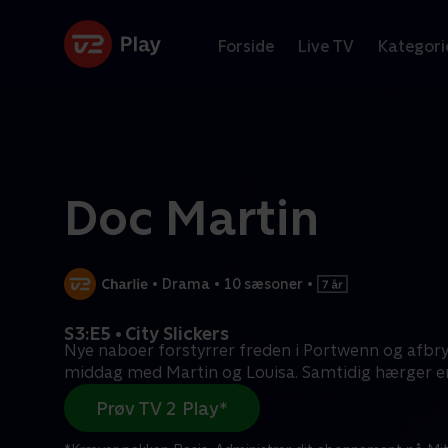
Forside
Live TV
Kategori
Doc Martin
•
Drama
•
10 sæsoner
•
S3:E5 • City Slickers
Nye naboer forstyrrer freden i Portwenn og afbr
middag med Martin og Louisa. Samtidig hærger e
Prøv TV 2 Play*