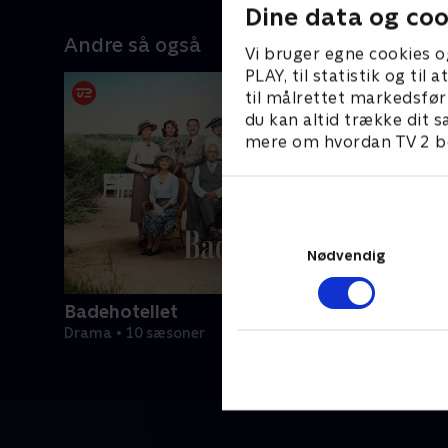
Dine data og coo
Andre så også
Vi bruger egne cookies o
PLAY, til statistik og ti
til målrettet markedsfør
du kan altid trække dit s
mere om hvordan TV 2 be
Nødvendig
Badehotellet
Drama • 10 sæsoner