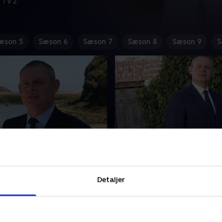
 TV 2.
æson 5
Sæson 6
Sæson 7
Sæson 8
Sæson 9
S
dmirer
7. The Holly Bears a Pric
lighed i luften i Portwenn,
Al er bekymret for, om Paul
a må kæmpe for Martins
gambling er ved at tage ove
Detaljer
mhed. Et andet sted
Samtidig ødelægges al rom
 Al.
Louisas date til en klassisk
musikopvisning.
08 • 46 min
1. juli 2008 • 45 min