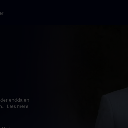
er
yder endda en
n
...
Læs mere