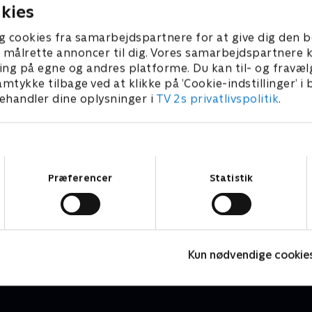
kies
g cookies fra samarbejdspartnere for at give dig den b
l at målrette annoncer til dig. Vores samarbejdspartner
ing på egne og andres platforme. Du kan til- og fravæl
amtykke tilbage ved at klikke på ’Cookie-indstillinger’ i
handler dine oplysninger i
TV 2s privatlivspolitik
.
Samtykkevalg
Præferencer
Statistik
Bjerglægen
B
Drama • 18 sæsoner
D
Kun nødvendige cookie