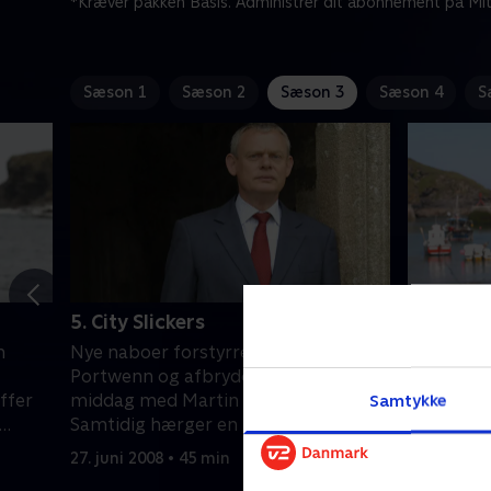
*Kræver pakken Basis. Administrer dit abonnement på Mit
Sæson 1
Sæson 2
Sæson 3
Sæson 4
S
5. City Slickers
6. The A
n
Nye naboer forstyrrer freden i
Der er kær
Portwenn og afbryder endda en
og Louis
ffer
middag med Martin og Louisa.
opmærkso
Samtykke
Samtidig hærger en række af
overrasker
.
bilhærværk i byen.
27. juni 2008 • 45 min
30. juni 20