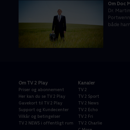
Om Doc M
Dr. Martin
Portwenn 
både ham
Om TV 2 Play
Kanaler
Priser og abonnement
TV 2
Her kan du se TV 2 Play
TV 2 Sport
Gavekort til TV 2 Play
TV 2 News
Support og Kundecenter
TV 2 Echo
Vilkår og betingelser
TV 2 Fri
TV 2 NEWS i offentligt rum
TV 2 Charlie
C More