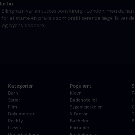
artin
 Ellingham var en succes som kirurg i London, men da han fly
for at starte en praksis som praktiserende læge, bliver de
 og byens beboere.
Kategorier
Populært
S
Børn
Klovn
F
Serier
Badehotellet
H
Film
Sygeplejeskolen
C
Dokumentar
X Factor
T
Reality
Bachelor
B
Livsstil
Forræder
Underholdning
Bachelorette