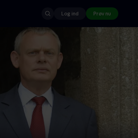
Log ind
Prøv nu