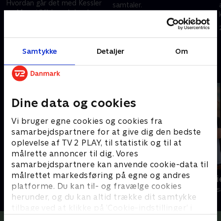
Hvordan går det med Kessler
samtaler.
og Maze i 'Vild med dans' - er
16. september 2019 • 40 min
der konkurrencenerver og
ømme dansefødder hos dem
begge?
16. september 2019 • 39 min
Samtykke
Detaljer
Om
Andre så også
Dine data og cookies
Vi bruger egne cookies og cookies fra
samarbejdspartnere for at give dig den bedste
oplevelse af TV 2 PLAY, til statistik og til at
målrette annoncer til dig. Vores
samarbejdspartnere kan anvende cookie-data til
målrettet markedsføring på egne og andres
Lige i skabet
Spørg Charli
platforme. Du kan til- og fravælge cookies
TV-Shows • 4 sæsoner
TV-Shows • 15 
herunder, og du kan altid trække dit samtykke
tilbage ved at klikke på ’Cookie-indstillinger’ i
bunden af siden. Læs mere om hvordan TV 2