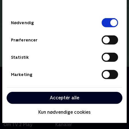
behandler dine oplysninger i
TV 2s privatlivspolitik
.
Samtykkevalg
Nødvendig
Præferencer
Statistik
Om Hos Hans
Marketing
En 20 år gammel drøm går i dag i opfyldelse for
Hans Pilgaard, der byder indenfor til sit helt eget
talkshow.
Acceptér alle
Kun nødvendige cookies
Om TV 2 Play
Kanaler