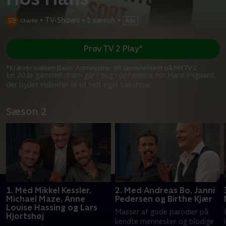
•
TV-Shows
•
1 sæson
•
Prøv TV 2 Play*
*Kræver pakken Basis. Administrer dit abonnement på Mit TV 2.
En 20 år gammel drøm går i dag i opfyldelse for Hans Pilgaard,
der byder indenfor til sit helt eget talkshow.
Sæson 2
1. Med Mikkel Kessler,
2. Med Andreas Bo, Janni
Michael Maze, Anne
Pedersen og Birthe Kjær
Louise Hassing og Lars
Masser af gode parodier på
Hjortshøj
kendte mennesker og blodige