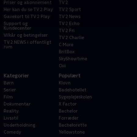
Priser og abonnement
TV 2
Her kan du se TV 2 Play
TV 2 Sport
Gavekort til TV 2 Play
TV 2 News
Support og
TV 2 Echo
Kundecenter
TV 2 Fri
Vilkår og betingelser
TV 2 Charlie
TV 2 NEWS i offentligt
C More
rum
BritBox
SkyShowtime
Oiii
Kategorier
Populært
Børn
Klovn
Serier
Badehotellet
Film
Sygeplejeskolen
Dokumentar
X Factor
Reality
Bachelor
Livsstil
Forræder
Underholdning
Bachelorette
Comedy
Yellowstone