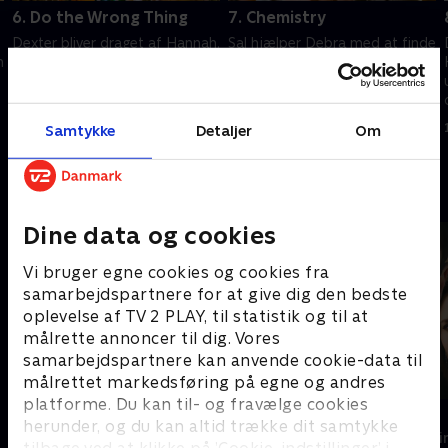
6. Do the Wrong Thing
7. Chemistry
Dexter bliver draget af Hannah.
Sal hjælper Debra med at finde
n
Debra kan ikke forhindre
beviser om Hannah. Quinn
LaGuerta i at rode op i sagen
foretager tvivlsomme valg for
om Bay Harbor-slagteren.
at beskytte sin kæreste, Nadia.
1. juli 2021 • 52 min
1. juli 2021 • 51 min
Samtykke
Detaljer
Om
Andre så også
Dine data og cookies
Vi bruger egne cookies og cookies fra
samarbejdspartnere for at give dig den bedste
oplevelse af TV 2 PLAY, til statistik og til at
målrette annoncer til dig. Vores
samarbejdspartnere kan anvende cookie-data til
målrettet markedsføring på egne og andres
platforme. Du kan til- og fravælge cookies
Trigger Point
Top Dog
herunder, og du kan altid trække dit samtykke
Krimi & Spænding • 3 sæsoner
Krimi & Spændi