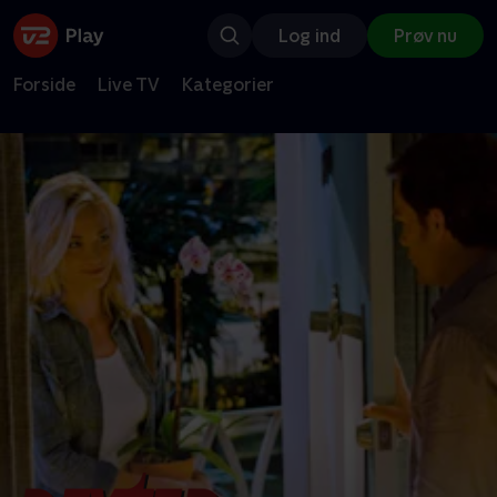
Log ind
Prøv nu
Forside
Live TV
Kategorier