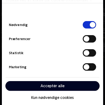
tilbage ved at klikke på ’Cookie-indstillinger’ i
bunden af siden. Læs mere om hvordan TV 2
behandler dine oplysninger i
TV 2s privatlivspolitik
.
Samtykkevalg
Nødvendig
Præferencer
Statistik
Marketing
Om Dexter
Han er klog og elskelig. Dexter Morgan, USA's
yndlings seriemorder, opklarer forbrydelser om
Acceptér alle
dagen og begår dem om natten.
Kun nødvendige cookies