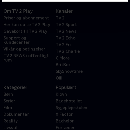
Om TV 2 Play
Kanaler
Priser og abonnement
TV 2
Her kan du se TV 2 Play
TV 2 Sport
Gavekort til TV 2 Play
TV 2 News
Support og
TV 2 Echo
Kundecenter
TV 2 Fri
Vilkår og betingelser
TV 2 Charlie
TV 2 NEWS i offentligt
C More
rum
BritBox
SkyShowtime
Oiii
Kategorier
Populært
Børn
Klovn
Serier
Badehotellet
Film
Sygeplejeskolen
Dokumentar
X Factor
Reality
Bachelor
Livsstil
Forræder