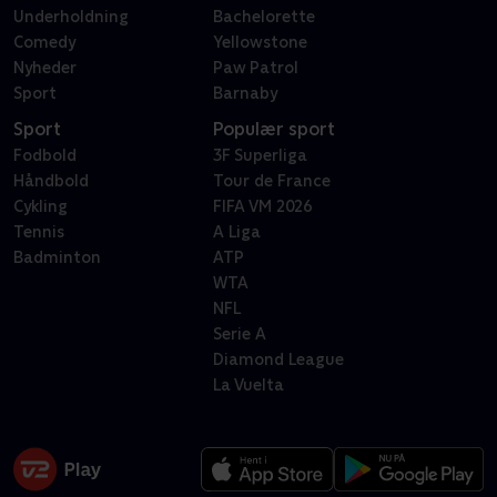
Underholdning
Bachelorette
Comedy
Yellowstone
Nyheder
Paw Patrol
Sport
Barnaby
Sport
Populær sport
Fodbold
3F Superliga
Håndbold
Tour de France
Cykling
FIFA VM 2026
Tennis
A Liga
Badminton
ATP
WTA
NFL
Serie A
Diamond League
La Vuelta