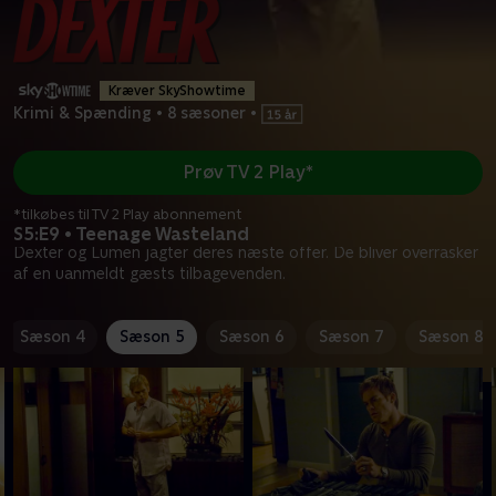
Kræver SkyShowtime
Krimi & Spænding
•
8 sæsoner
•
Prøv TV 2 Play*
*tilkøbes til TV 2 Play abonnement
S5:E9 • Teenage Wasteland
Dexter og Lumen jagter deres næste offer. De bliver overrasker
af en uanmeldt gæsts tilbagevenden.
Sæson 4
Sæson 5
Sæson 6
Sæson 7
Sæson 8