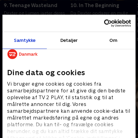
9. Teenage Wasteland
10. In The Beginning
Dexter og Lumen jagter deres
Da Dexter opdager en mulig
næste offer. De bliver
allieret i jagten på Lumens
overrasker af en uanmeldt
tidligere bortførere, bliver han
gæsts tilbagevenden.
og Lumen nødt til at træde
tilbage.
1. juli 2021 • 52 min
1. juli 2021 • 51 min
Samtykke
Detaljer
Om
Andre så også
Dine data og cookies
Vi bruger egne cookies og cookies fra
samarbejdspartnere for at give dig den bedste
oplevelse af TV 2 PLAY, til statistik og til at
målrette annoncer til dig. Vores
samarbejdspartnere kan anvende cookie-data til
målrettet markedsføring på egne og andres
platforme. Du kan til- og fravælge cookies
Trigger Point
Top Dog
herunder, og du kan altid trække dit samtykke
Krimi & Spænding • 3 sæsoner
Krimi & Spændi