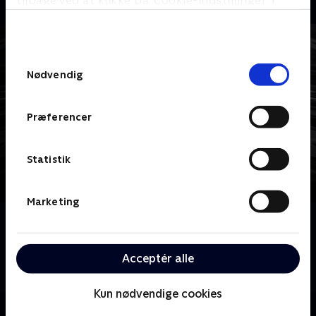
tilbage ved at klikke på ’Cookie-indstillinger’ i
bunden af siden. Læs mere om hvordan TV 2
behandler dine oplysninger i
TV 2s privatlivspolitik
.
Samtykkevalg
Nødvendig
Præferencer
Statistik
Marketing
Om Dexter
Han er klog og elskelig. Dexter Morgan, USA's
yndlings seriemorder, opklarer forbrydelser om
Acceptér alle
dagen og begår dem om natten.
Kun nødvendige cookies