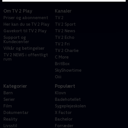
Om TV 2 Play
Kanaler
Priser og abonnement
TV 2
Her kan du se TV 2 Play
TV 2 Sport
Gavekort til TV 2 Play
TV 2 News
Support og
TV 2 Echo
Kundecenter
TV 2 Fri
Vilkår og betingelser
TV 2 Charlie
TV 2 NEWS i offentligt
C More
rum
BritBox
SkyShowtime
Oiii
Kategorier
Populært
Børn
Klovn
Serier
Badehotellet
Film
Sygeplejeskolen
Dokumentar
X Factor
Reality
Bachelor
Livsstil
Forræder