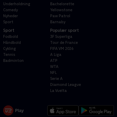
Underholdning
Bachelorette
Comedy
Yellowstone
Nyheder
Paw Patrol
Sport
Barnaby
Sport
Populær sport
Fodbold
3F Superliga
Håndbold
Tour de France
Cykling
FIFA VM 2026
Tennis
A Liga
Badminton
ATP
WTA
NFL
Serie A
Diamond League
La Vuelta