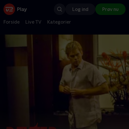
Log ind
Prøv nu
Forside
Live TV
Kategorier