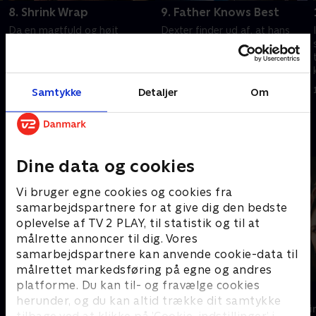
8. Shrink Wrap
9. Father Knows Best
Da en magtfuld og højt
Dexter finder ud af, at hans
profileret kvinde begår
biologiske far for nyligt er død.
selvmord, afslører det et
Han har efterladt Dexter alle
underligt mønster i en række
sine ejendele.
mord.
1. juli 2021 • 51 min
1. juli 2021 • 53 min
Samtykke
Detaljer
Om
Andre så også
Dine data og cookies
Vi bruger egne cookies og cookies fra
samarbejdspartnere for at give dig den bedste
oplevelse af TV 2 PLAY, til statistik og til at
målrette annoncer til dig. Vores
samarbejdspartnere kan anvende cookie-data til
målrettet markedsføring på egne og andres
platforme. Du kan til- og fravælge cookies
Trigger Point
Top Dog
herunder, og du kan altid trække dit samtykke
Krimi & Spænding • 3 sæsoner
Krimi & Spændi