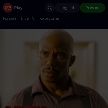
Log ind
Prøv nu
Forside
Live TV
Kategorier