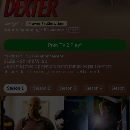
Kræver SkyShowtime
Krimi & Spænding
•
8 sæsoner
•
Prøv TV 2 Play*
*tilkøbes til TV 2 Play abonnement
S1:E8 • Shrink Wrap
Da en magtfuld og højt profileret kvinde begår selvmord,
afslører det et underligt mønster i en række mord.
Sæson 1
Sæson 2
Sæson 3
Sæson 4
Sæson 5