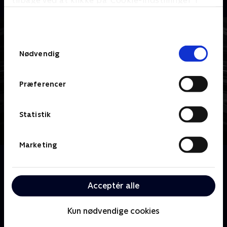
tilbage ved at klikke på ’Cookie-indstillinger’ i
bunden af siden. Læs mere om hvordan TV 2
behandler dine oplysninger i
TV 2s privatlivspolitik
.
Samtykkevalg
Nødvendig
Præferencer
Statistik
Marketing
Om Dexter
Han er klog og elskelig. Dexter Morgan, USA's
yndlings seriemorder, opklarer forbrydelser om
Acceptér alle
dagen og begår dem om natten.
Kun nødvendige cookies