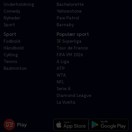
Underholdning
Bachelorette
Comedy
Yellowstone
Nyheder
Paw Patrol
Sport
Barnaby
Sport
Populær sport
Fodbold
3F Superliga
Håndbold
Tour de France
Cykling
FIFA VM 2026
Tennis
A Liga
Badminton
ATP
WTA
NFL
Serie A
Diamond League
La Vuelta