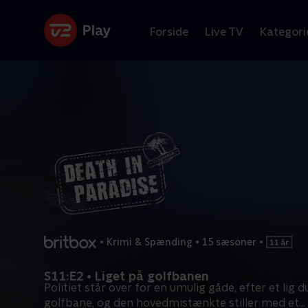
Forside
Live TV
Kategori
•
Krimi & Spænding
•
15 sæsoner
•
S11:E2 • Liget på golfbanen
Politiet står over for en umulig gåde, efter et lig 
golfbane, og den hovedmistænkte stiller med et
...