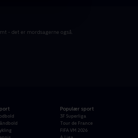
armt - det er mordsagerne også.
port
Populær sport
odbold
3F Superliga
åndbold
Tour de France
ykling
FIFA VM 2026
ennis
A Liga