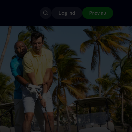
Log ind
Prøv nu