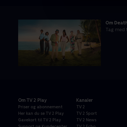
Om Death
Tag med t
Om TV 2 Play
Kanaler
Priser og abonnement
TV 2
Her kan du se TV 2 Play
TV 2 Sport
Gavekort til TV 2 Play
TV 2 News
Support og Kundecenter
TV 2 Echo