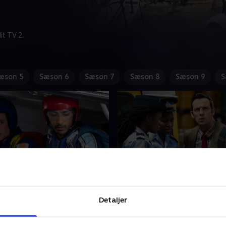
t TV 2.
æson 5
Sæson 6
Sæson 7
Sæson 8
Sæson 9
S
t flyve
4. Hemmelig identitet
dskærmsudspringer ser ud
Florences undercoverarbejd
Detaljer
e blevet myrdet i frit fald,
en farlig drejning, da hun en
e og resten af holdet
en mordsag. Neville må gøre 