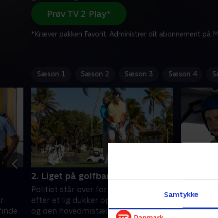
Prøv TV 2 Play*
*Kræver pakken Favorit. Administrer dit abonnement på Mi
Sæson 1
Sæson 2
Sæson 3
Sæson 4
S
2. Liget på golfbanen
3. Højt a
Politiet står over for en umulig gåde,
Da en fal
Samtykke
r
efter et lig dukker op på en golfbane,
til at vær
finde
og den hovedmistænkte stiller med
må Nevill