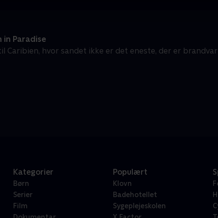
 in Paradise
il Caribien, hvor sandet ikke er det eneste, der er brandv
Kategorier
Populært
S
Børn
Klovn
F
Serier
Badehotellet
H
Film
Sygeplejeskolen
C
Dokumentar
X Factor
T