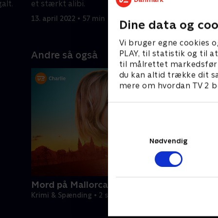
alt.
et stærkt alibi.
bevæge si
hårdhænd
13. april 2022 • 57 min
20. april 2
Dine data og coo
Vi bruger egne cookies o
PLAY, til statistik og ti
Andre så også
til målrettet markedsfør
du kan altid trække dit s
mere om hvordan TV 2 be
Nødvendig
Mord på Mallorca
Krimi & Spænding • 2 sæsoner