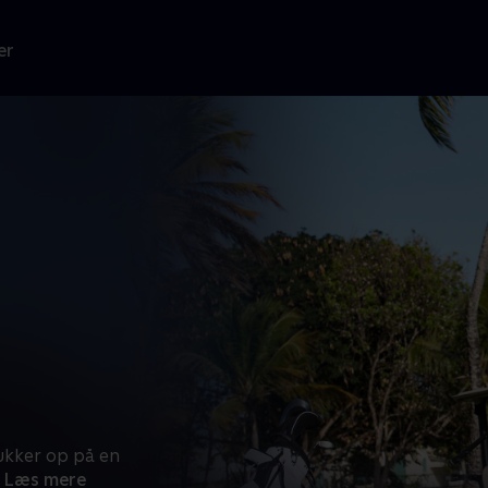
er
dukker op på en
Læs mere