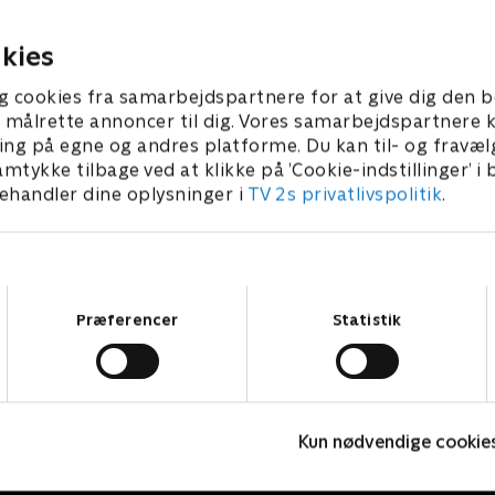
g ind i de sociale mediers
løse sagen uden at afsløre 
ede verden.
identitet.
022 • 57 min
27. april 2022 • 58 min
kies
g cookies fra samarbejdspartnere for at give dig den b
l at målrette annoncer til dig. Vores samarbejdspartner
ing på egne og andres platforme. Du kan til- og fravæl
amtykke tilbage ved at klikke på ’Cookie-indstillinger’ i
handler dine oplysninger i
TV 2s privatlivspolitik
.
Samtykkevalg
Præferencer
Statistik
Fornyet mistanke
E
Kun nødvendige cookie
Krimi & Spænding • 2 sæsoner
K