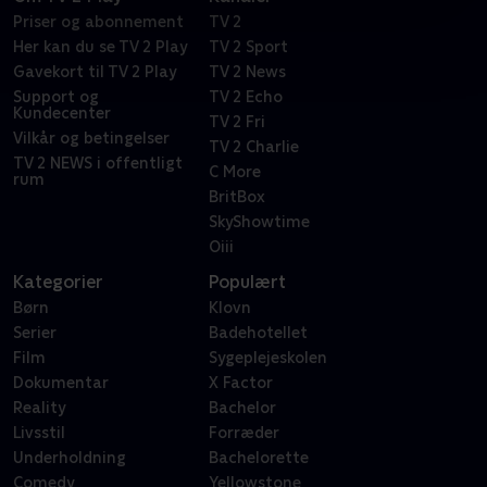
Priser og abonnement
TV 2
Her kan du se TV 2 Play
TV 2 Sport
Gavekort til TV 2 Play
TV 2 News
Support og
TV 2 Echo
Kundecenter
TV 2 Fri
Vilkår og betingelser
TV 2 Charlie
TV 2 NEWS i offentligt
C More
rum
BritBox
SkyShowtime
Oiii
Kategorier
Populært
Børn
Klovn
Serier
Badehotellet
Film
Sygeplejeskolen
Dokumentar
X Factor
Reality
Bachelor
Livsstil
Forræder
Underholdning
Bachelorette
Comedy
Yellowstone