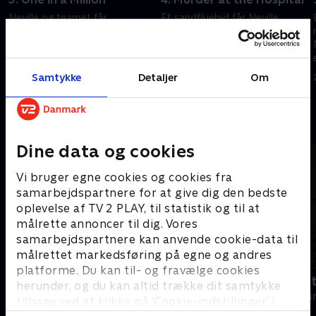
Neville og teamet får
Et sandfluebid får Neville
hænderne fulde, da en
indlagt på det lokale hospital,
lotterivinder bliver fundet
og da natten falder på, tager
dræbt, men så forsvinder liget.
en sygeplejerske sit eget liv.
Tingene er ikke altid, som de
Men det hele virker en smule
Samtykke
Detaljer
Om
1. juni 2021 • 57 min
1. juni 2021 • 57 min
ser ud til.
mystisk.
Andre så også
Dine data og cookies
Vi bruger egne cookies og cookies fra
samarbejdspartnere for at give dig den bedste
oplevelse af TV 2 PLAY, til statistik og til at
målrette annoncer til dig. Vores
samarbejdspartnere kan anvende cookie-data til
målrettet markedsføring på egne og andres
platforme. Du kan til- og fravælge cookies
Mord på Mallorca
Fornyet mis
herunder, og du kan altid trække dit samtykke
Krimi & Spænding • 1 sæsoner
Krimi & Spændi
tilbage ved at klikke på ’Cookie-indstillinger’ i