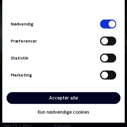
bunden af siden. Læs mere om hvordan TV 2
behandler dine oplysninger i
TV 2s privatlivspolitik
.
Samtykkevalg
Nødvendig
Præferencer
Statistik
Marketing
Om Death in Paradise
Tag med til Caribien, hvor sandet ikke er det eneste,
der er brandvarmt - det er mordsagerne også.
Acceptér alle
Kun nødvendige cookies
Om TV 2 Play
Kanaler