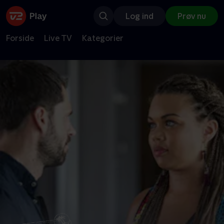
Log ind
Prøv nu
Forside
Live TV
Kategorier