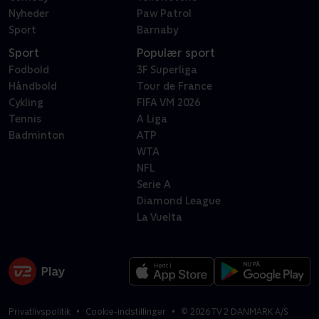
Nyheder
Paw Patrol
Sport
Barnaby
Sport
Populær sport
Fodbold
3F Superliga
Håndbold
Tour de France
Cykling
FIFA VM 2026
Tennis
A Liga
Badminton
ATP
WTA
NFL
Serie A
Diamond League
La Vuelta
Privatlivspolitik
Cookie-indstillinger
©
2026
TV 2 DANMARK A/S