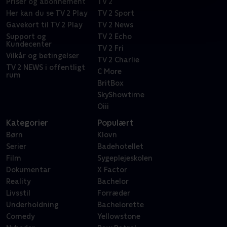
Priser og abonnement
TV 2
Her kan du se TV 2 Play
TV 2 Sport
Gavekort til TV 2 Play
TV 2 News
Support og
TV 2 Echo
Kundecenter
TV 2 Fri
Vilkår og betingelser
TV 2 Charlie
TV 2 NEWS i offentligt
C More
rum
BritBox
SkyShowtime
Oiii
Kategorier
Populært
Børn
Klovn
Serier
Badehotellet
Film
Sygeplejeskolen
Dokumentar
X Factor
Reality
Bachelor
Livsstil
Forræder
Underholdning
Bachelorette
Comedy
Yellowstone