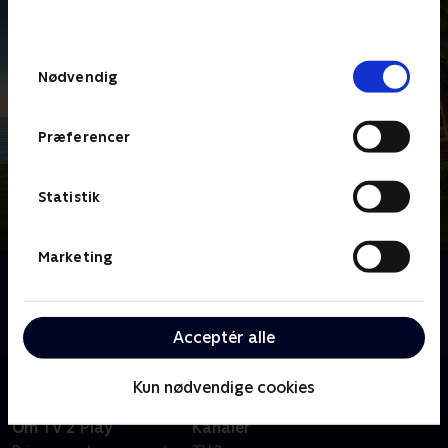
behandler dine oplysninger i
TV 2s privatlivspolitik
.
Samtykkevalg
Nødvendig
Præferencer
Statistik
Marketing
Om Death in Paradise
Tag med til Caribien, hvor sandet ikke er det eneste,
der er brandvarmt - det er mordsagerne også.
Acceptér alle
Kun nødvendige cookies
Om TV 2 Play
Kanaler