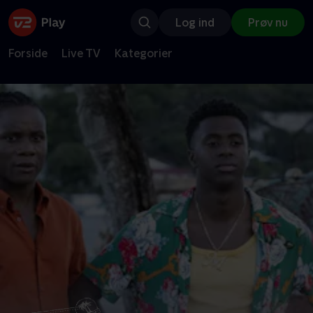
Log ind
Prøv nu
Forside
Live TV
Kategorier