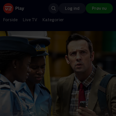
Log ind
Prøv nu
Forside
Live TV
Kategorier