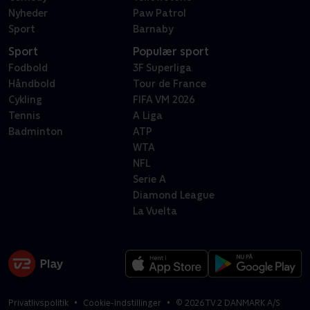
Nyheder
Paw Patrol
Sport
Barnaby
Sport
Populær sport
Fodbold
3F Superliga
Håndbold
Tour de France
Cykling
FIFA VM 2026
Tennis
A Liga
Badminton
ATP
WTA
NFL
Serie A
Diamond League
La Vuelta
Privatlivspolitik
Cookie-indstillinger
©
2026
TV 2 DANMARK A/S