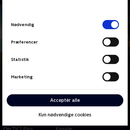
bunden af siden. Læs mere om hvordan TV 2
behandler dine oplysninger i
TV 2s privatlivspolitik
.
Samtykkevalg
Nødvendig
Præferencer
Statistik
Marketing
Om Death in Paradise
Tag med til Caribien, hvor sandet ikke er det eneste,
der er brandvarmt - det er mordsagerne også.
Acceptér alle
Kun nødvendige cookies
Om TV 2 Play
Kanaler