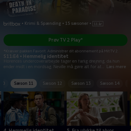
•
Krimi & Spænding
•
15 sæsoner
•
Prøv TV 2 Play*
*Kræver pakken Favorit. Administrer dit abonnement på Mit TV 2.
S11:E4 • Hemmelig identitet
Florences undercoverarbejde tager en farlig drejning, da hun
ender midt i en mordsag. Neville må gøre alt for at
...
Læs mere
10
Sæson 11
Sæson 12
Sæson 13
Sæson 14
4. Hemmelig identitet
5. Fra ulykke til alvor