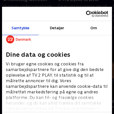
Florences undercoverarbejde
Da en ung popstjerne dør på
tager en farlig drejning, da hun
et rehabiliteringscenter, ligner
g
ender midt i en mordsag.
det i første omgang en tragisk
Neville må gøre alt for at løse
ulykke. Neville er dog
sagen uden at afsløre hendes
overbevist om, at sagen er
Samtykke
Detaljer
Om
27. april 2022 • 58 min
4. maj 2022 • 57 min
identitet.
mere alvorlig.
Andre så også
Dine data og cookies
Vi bruger egne cookies og cookies fra
samarbejdspartnere for at give dig den bedste
oplevelse af TV 2 PLAY, til statistik og til at
målrette annoncer til dig. Vores
samarbejdspartnere kan anvende cookie-data til
målrettet markedsføring på egne og andres
platforme. Du kan til- og fravælge cookies
Mord på Mallorca
En sag for F
herunder, og du kan altid trække dit samtykke
Krimi & Spænding • 2 sæsoner
Krimi & Spændi
tilbage ved at klikke på ’Cookie-indstillinger’ i