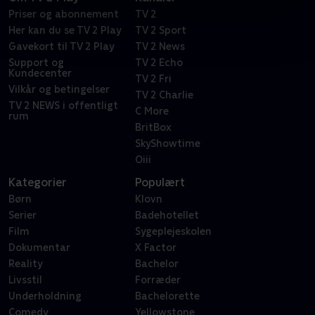
Priser og abonnement
TV 2
Her kan du se TV 2 Play
TV 2 Sport
Gavekort til TV 2 Play
TV 2 News
Support og
TV 2 Echo
Kundecenter
TV 2 Fri
Vilkår og betingelser
TV 2 Charlie
TV 2 NEWS i offentligt
C More
rum
BritBox
SkyShowtime
Oiii
Kategorier
Populært
Børn
Klovn
Serier
Badehotellet
Film
Sygeplejeskolen
Dokumentar
X Factor
Reality
Bachelor
Livsstil
Forræder
Underholdning
Bachelorette
Comedy
Yellowstone