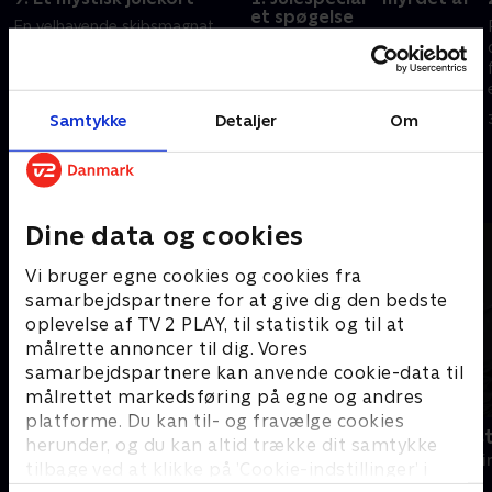
et spøgelse
En velhavende skibsmagnat
En podcaster bliver myrdet,
dør under en julefest. Sagen
mens hun undersøger en
bliver endnu mere underlig, da
gammel sag om et barns
en mand i London modtager et
forsvinden. Sagen har
mystisk julekort med
Samtykke
Detaljer
Om
13. december 2022 • 88 min
hjemsøgt Selwyn i årevis
forbindelse til ofret.
11. december 2024 • 86 min
Andre så også
Dine data og cookies
Vi bruger egne cookies og cookies fra
samarbejdspartnere for at give dig den bedste
oplevelse af TV 2 PLAY, til statistik og til at
målrette annoncer til dig. Vores
samarbejdspartnere kan anvende cookie-data til
målrettet markedsføring på egne og andres
platforme. Du kan til- og fravælge cookies
Mord på Mallorca
Fornyet mis
herunder, og du kan altid trække dit samtykke
Krimi & Spænding • 2 sæsoner
Krimi & Spændi
tilbage ved at klikke på ’Cookie-indstillinger’ i