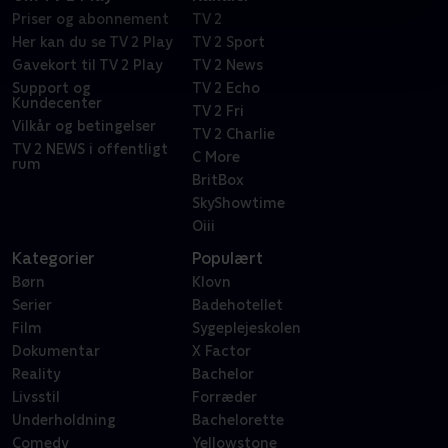
Priser og abonnement
TV 2
Her kan du se TV 2 Play
TV 2 Sport
Gavekort til TV 2 Play
TV 2 News
Support og
TV 2 Echo
Kundecenter
TV 2 Fri
Vilkår og betingelser
TV 2 Charlie
TV 2 NEWS i offentligt
C More
rum
BritBox
SkyShowtime
Oiii
Kategorier
Populært
Børn
Klovn
Serier
Badehotellet
Film
Sygeplejeskolen
Dokumentar
X Factor
Reality
Bachelor
Livsstil
Forræder
Underholdning
Bachelorette
Comedy
Yellowstone