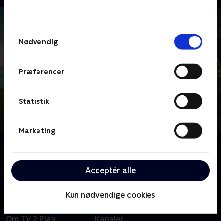
bunden af siden. Læs mere om hvordan TV 2
behandler dine oplysninger i
TV 2s privatlivspolitik
.
Samtykkevalg
Nødvendig
Præferencer
Statistik
Marketing
Om Death in Paradise
Tag med til Caribien, hvor sandet ikke er det eneste,
der er brandvarmt - det er mordsagerne også.
Acceptér alle
Kun nødvendige cookies
Om TV 2 Play
Kanaler