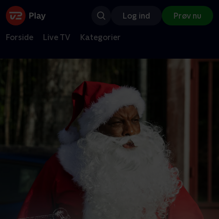
Log ind
Prøv nu
Forside
Live TV
Kategorier