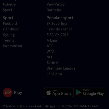
Nyheder
Paw Patrol
Sport
Barnaby
Sport
Populær sport
Fodbold
3F Superliga
Håndbold
Tour de France
Cykling
FIFA VM 2026
Tennis
A Liga
Badminton
ATP
WTA
NFL
Serie A
Diamond League
La Vuelta
Privatlivspolitik
Cookie-indstillinger
©
2026
TV 2 DANMARK A/S