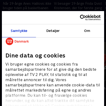
Når 19-årige Anes Halilovic ikke
Vi besøger 19-årige Frida Qvist
bruger tiden på basketbanen
Kristensen, der for første gang
eller i skolen, er han fokuseret
stiller op til kommunalvalget
på politik – og stiller for første
for Moderaterne i Slagelse
gang op for Socialdemokratiet.
Kommune.
3. november 2025 • 9 min
3. november 2025 • 9 min
Samtykke
Detaljer
Om
Andre så også
Dine data og cookies
Vi bruger egne cookies og cookies fra
samarbejdspartnere for at give dig den bedste
oplevelse af TV 2 PLAY, til statistik og til at
målrette annoncer til dig. Vores
samarbejdspartnere kan anvende cookie-data til
Interview med dronning Margrethe
Folketingsva
målrettet markedsføring på egne og andres
- 100-året for Genforeningen
Nyheder
platforme. Du kan til- og fravælge cookies
2020 • Nyheder • 38 min
herunder, og du kan altid trække dit samtykke
tilbage ved at klikke på ’Cookie-indstillinger’ i