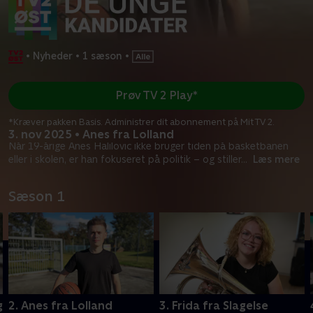
•
Nyheder
•
1 sæson
•
Prøv TV 2 Play*
*Kræver pakken Basis. Administrer dit abonnement på Mit TV 2.
3. nov 2025 • Anes fra Lolland
Når 19-årige Anes Halilovic ikke bruger tiden på basketbanen
eller i skolen, er han fokuseret på politik – og stiller
...
Læs mere
Sæson 1
g
2. Anes fra Lolland
3. Frida fra Slagelse