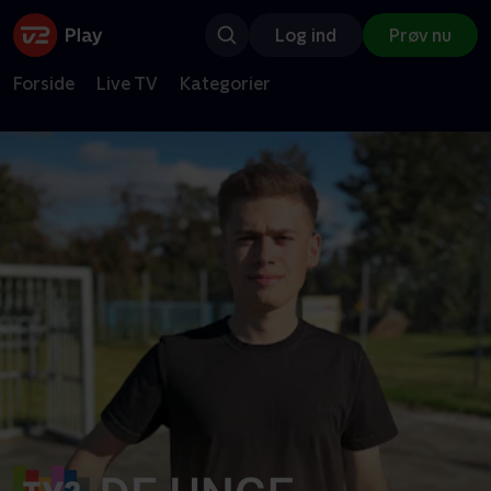
Log ind
Prøv nu
Forside
Live TV
Kategorier