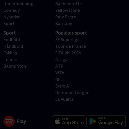
Underholdning
Bachelorette
Comedy
Yellowstone
Nyheder
Paw Patrol
Sport
Barnaby
Sport
Populær sport
Fodbold
3F Superliga
Håndbold
Tour de France
Cykling
FIFA VM 2026
Tennis
A Liga
Badminton
ATP
WTA
NFL
Serie A
Diamond League
La Vuelta