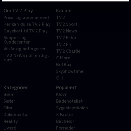
Om TV 2 Play
Kanaler
Priser og abonnement
TV 2
Her kan du se TV 2 Play
TV 2 Sport
Gavekort til TV 2 Play
TV 2 News
Support og
TV 2 Echo
Kundecenter
TV 2 Fri
Vilkår og betingelser
TV 2 Charlie
TV 2 NEWS i offentligt
C More
rum
BritBox
SkyShowtime
Oiii
Kategorier
Populært
Børn
Klovn
Serier
Badehotellet
Film
Sygeplejeskolen
Dokumentar
X Factor
Reality
Bachelor
Livsstil
Forræder