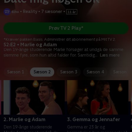
•
Reality
•
7 sæsoner
•
Prøv TV 2 Play*
*Kræver pakken Basis. Administrer dit abonnement på Mit TV 2.
S2:E2 • Marlie og Adam
Den 19-årige studerende Marlie forsøger at undgå de samme
slemme fyre, som hun altid falder for. Samtidig
...
Læs mere
Sæson 1
Sæson 2
Sæson 3
Sæson 4
Sæson 5
2. Marlie og Adam
3. Gemma og Jennafer
Den 19-årige studerende
Gemma er 23 år og