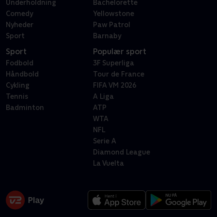
Underholdning
Bachelorette
Comedy
Yellowstone
Nyheder
Paw Patrol
Sport
Barnaby
Sport
Populær sport
Fodbold
3F Superliga
Håndbold
Tour de France
Cykling
FIFA VM 2026
Tennis
A Liga
Badminton
ATP
WTA
NFL
Serie A
Diamond League
La Vuelta