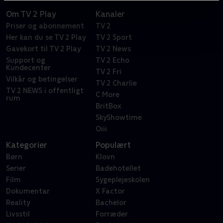
Om TV 2 Play
Kanaler
Priser og abonnement
TV 2
Her kan du se TV 2 Play
TV 2 Sport
Gavekort til TV 2 Play
TV 2 News
Support og
TV 2 Echo
Kundecenter
TV 2 Fri
Vilkår og betingelser
TV 2 Charlie
TV 2 NEWS i offentligt
C More
rum
BritBox
SkyShowtime
Oiii
Kategorier
Populært
Børn
Klovn
Serier
Badehotellet
Film
Sygeplejeskolen
Dokumentar
X Factor
Reality
Bachelor
Livsstil
Forræder