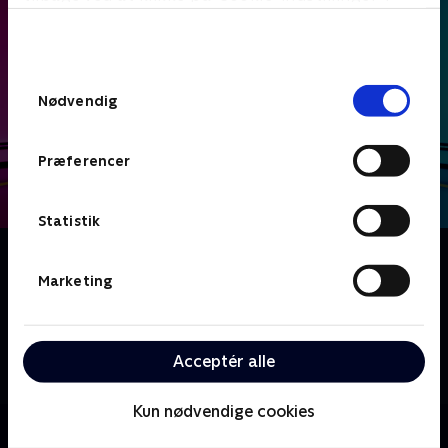
bunden af siden. Læs mere om hvordan TV 2
behandler dine oplysninger i
TV 2s privatlivspolitik
.
Samtykkevalg
Nødvendig
Præferencer
Statistik
Om Date mig nøgen UK
Hvad ville du sige til, hvis første gang du så din
Marketing
kommende date, var han eller hun nøgen? I dette
datingshow udvælger en række singler en potentiel
kæreste ud fra et udvalg af nøgne mennesker - men
Acceptér alle
vil kemien stadig være der, når tøjet kommer på?
Kun nødvendige cookies