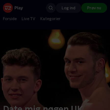
Log ind
Prøv nu
Forside
Live TV
Kategorier
Date mig nøgen UK