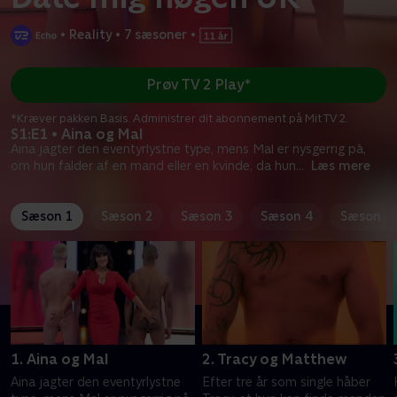
•
Reality
•
7 sæsoner
•
Prøv TV 2 Play*
*Kræver pakken Basis. Administrer dit abonnement på Mit TV 2.
S1:E1 • Aina og Mal
Aina jagter den eventyrlystne type, mens Mal er nysgerrig på,
om hun falder af en mand eller en kvinde, da hun
...
Læs mere
Sæson 1
Sæson 2
Sæson 3
Sæson 4
Sæson 5
1. Aina og Mal
2. Tracy og Matthew
Aina jagter den eventyrlystne
Efter tre år som single håber