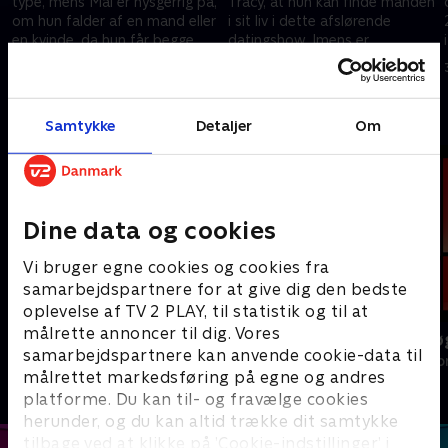
type, mens Mal er nysgerrig på,
Tracy, at hun kan finde manden
om hun falder af en mand eller
i sit liv i dette afslørende
en kvinde, da hun får begge
datingshow. Imens er
muligheder blottet foran sig.
telefonsælgeren Matthew træt
13. februar 2018 • 46 min
24. februar 2018 • 46 min
af at bruge diverse datingapps
og vil egentlig bare gerne finde
Andre så også
en pige, der ser ham, for den
Samtykke
Detaljer
Om
han er.
Dine data og cookies
Vi bruger egne cookies og cookies fra
samarbejdspartnere for at give dig den bedste
oplevelse af TV 2 PLAY, til statistik og til at
målrette annoncer til dig. Vores
Landmand søger kærlighed
Date mig nøg
samarbejdspartnere kan anvende cookie-data til
Reality • 13 sæsoner
Reality • 1 sæso
målrettet markedsføring på egne og andres
platforme. Du kan til- og fravælge cookies
herunder, og du kan altid trække dit samtykke
tilbage ved at klikke på ’Cookie-indstillinger’ i