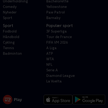
Underholdning
Bachelorette
Comedy
Yellowstone
Nyheder
Paw Patrol
Sport
Barnaby
Sport
Populær sport
Fodbold
3F Superliga
Håndbold
Tour de France
Cykling
FIFA VM 2026
Tennis
A Liga
Badminton
ATP
WTA
NFL
Serie A
Diamond League
La Vuelta