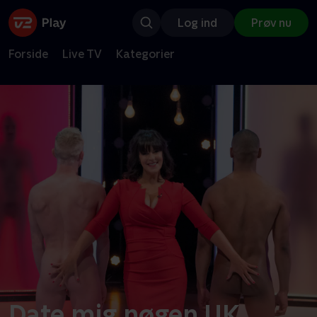
Log ind
Prøv nu
Forside
Live TV
Kategorier
Date mig nøgen UK