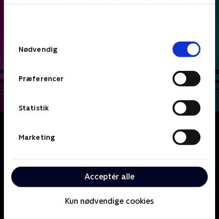
bunden af siden. Læs mere om hvordan TV 2
behandler dine oplysninger i
TV 2s privatlivspolitik
.
Samtykkevalg
Nødvendig
Præferencer
Statistik
Om Date mig nøgen UK
Hvad ville du sige til, hvis første gang du så din
Marketing
kommende date, var han eller hun nøgen? I dette
datingshow udvælger en række singler en potentiel
kæreste ud fra et udvalg af nøgne mennesker - men
Acceptér alle
vil kemien stadig være der, når tøjet kommer på?
Kun nødvendige cookies