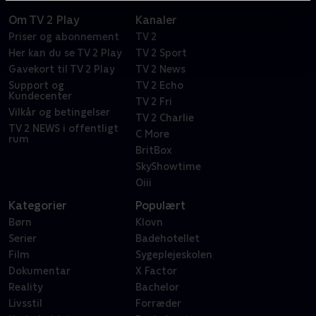
Om TV 2 Play
Kanaler
Priser og abonnement
TV 2
Her kan du se TV 2 Play
TV 2 Sport
Gavekort til TV 2 Play
TV 2 News
Support og
TV 2 Echo
Kundecenter
TV 2 Fri
Vilkår og betingelser
TV 2 Charlie
TV 2 NEWS i offentligt
C More
rum
BritBox
SkyShowtime
Oiii
Kategorier
Populært
Børn
Klovn
Serier
Badehotellet
Film
Sygeplejeskolen
Dokumentar
X Factor
Reality
Bachelor
Livsstil
Forræder