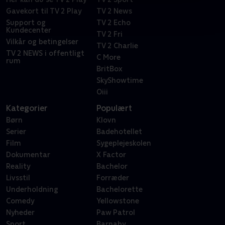
Gavekort til TV 2 Play
TV 2 News
Support og
TV 2 Echo
Kundecenter
TV 2 Fri
Vilkår og betingelser
TV 2 Charlie
TV 2 NEWS i offentligt
C More
rum
BritBox
SkyShowtime
Oiii
Kategorier
Populært
Børn
Klovn
Serier
Badehotellet
Film
Sygeplejeskolen
Dokumentar
X Factor
Reality
Bachelor
Livsstil
Forræder
Underholdning
Bachelorette
Comedy
Yellowstone
Nyheder
Paw Patrol
Sport
Barnaby