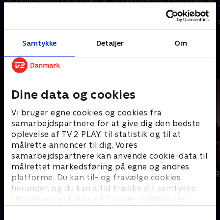
Tour Auvergne-Rhône-Alpes.
Tour Auvergne-Rhône-Alpes.
14. juni 2026 • 5 min
13. juni 2026 • 5 min
Samtykke
Detaljer
Om
Andre så også
Dine data og cookies
Vi bruger egne cookies og cookies fra
samarbejdspartnere for at give dig den bedste
oplevelse af TV 2 PLAY, til statistik og til at
målrette annoncer til dig. Vores
samarbejdspartnere kan anvende cookie-data til
målrettet markedsføring på egne og andres
Cykling
Catalonien 
platforme. Du kan til- og fravælge cookies
Cykling
Cykling
herunder, og du kan altid trække dit samtykke
tilbage ved at klikke på ’Cookie-indstillinger’ i
bunden af siden. Læs mere om hvordan TV 2