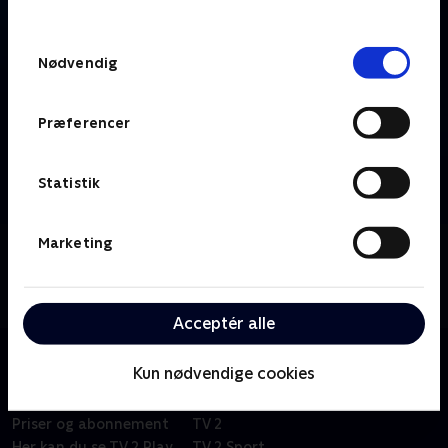
behandler dine oplysninger i
TV 2s privatlivspolitik
.
Samtykkevalg
Nødvendig
Præferencer
Statistik
Marketing
Om Cykling - Højdepunkter
Se højdepunkter fra de største klassikere, endagsløb,
ugelange etapeløb, banecykling og cyklecross.
Acceptér alle
Kun nødvendige cookies
Om TV 2 Play
Kanaler
Priser og abonnement
TV 2
Her kan du se TV 2 Play
TV 2 Sport