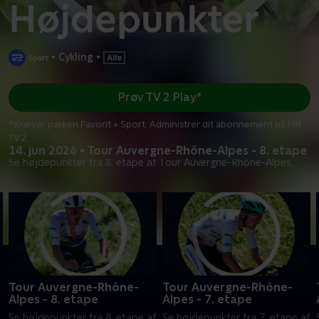
•
Cykling
•
Prøv TV 2 Play*
*Kræver pakken Favorit + Sport. Administrer dit abonnement på Mit
TV 2.
14. jun 2026 • Tour Auvergne-Rhône-Alpes - 8. etape
Se højdepunkter fra 8. etape af Tour Auvergne-Rhône-Alpes.
Tour Auvergne-Rhône-
Tour Auvergne-Rhône-
Alpes - 8. etape
Alpes - 7. etape
Se højdepunkter fra 8. etape af
Se højdepunkter fra 7. etape af