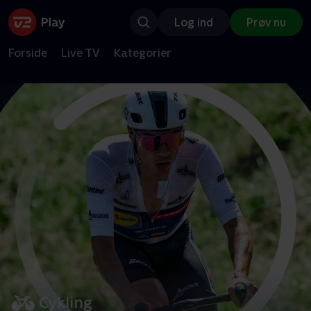
Log ind
Prøv nu
Forside
Live TV
Kategorier