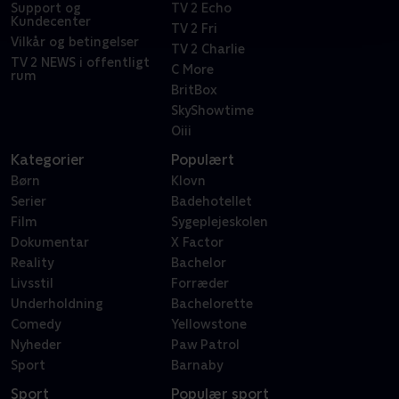
Support og
TV 2 Echo
Kundecenter
TV 2 Fri
Vilkår og betingelser
TV 2 Charlie
TV 2 NEWS i offentligt
C More
rum
BritBox
SkyShowtime
Oiii
Kategorier
Populært
Børn
Klovn
Serier
Badehotellet
Film
Sygeplejeskolen
Dokumentar
X Factor
Reality
Bachelor
Livsstil
Forræder
Underholdning
Bachelorette
Comedy
Yellowstone
Nyheder
Paw Patrol
Sport
Barnaby
Sport
Populær sport