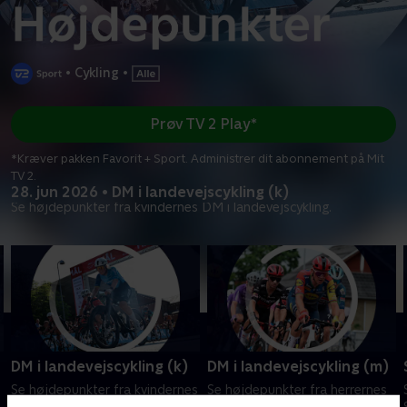
•
Cykling
•
Prøv TV 2 Play*
*Kræver pakken Favorit + Sport. Administrer dit abonnement på Mit
TV 2.
28. jun 2026 • DM i landevejscykling (k)
Se højdepunkter fra kvindernes DM i landevejscykling.
DM i landevejscykling (k)
DM i landevejscykling (m)
Se højdepunkter fra kvindernes
Se højdepunkter fra herrernes
DM i landevejscykling.
DM i landevejscykling.