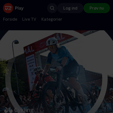
Log ind
Prøv nu
Forside
Live TV
Kategorier