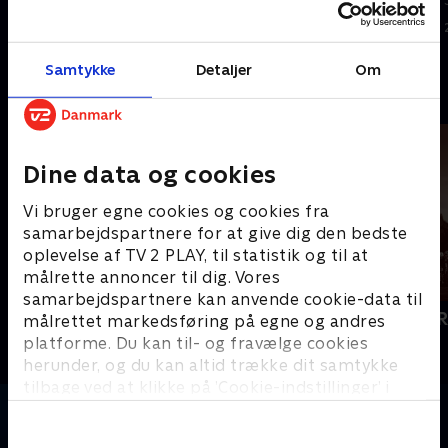
28. juni 2026 • 6 min
28. juni 2026 • 10 min
Samtykke
Detaljer
Om
Andre så også
Dine data og cookies
Vi bruger egne cookies og cookies fra
samarbejdspartnere for at give dig den bedste
oplevelse af TV 2 PLAY, til statistik og til at
målrette annoncer til dig. Vores
samarbejdspartnere kan anvende cookie-data til
Cykling
Catalonien 
målrettet markedsføring på egne og andres
Cykling
Cykling
platforme. Du kan til- og fravælge cookies
herunder, og du kan altid trække dit samtykke
tilbage ved at klikke på ’Cookie-indstillinger’ i
bunden af siden. Læs mere om hvordan TV 2
behandler dine oplysninger i