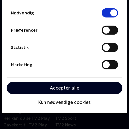
TV 2s privatlivspolitik
.
Samtykkevalg
Nødvendig
Præferencer
Statistik
Om Cykling - Højdepunkter
Marketing
Se højdepunkter fra de største klassikere, endagsløb,
ugelange etapeløb, banecykling og cyklecross.
Acceptér alle
Kun nødvendige cookies
Om TV 2 Play
Kanaler
Priser og abonnement
TV 2
Her kan du se TV 2 Play
TV 2 Sport
Gavekort til TV 2 Play
TV 2 News