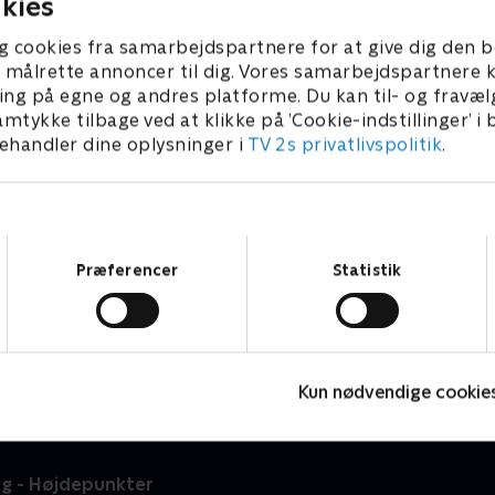
kies
g cookies fra samarbejdspartnere for at give dig den b
l at målrette annoncer til dig. Vores samarbejdspartner
ing på egne og andres platforme. Du kan til- og fravæl
amtykke tilbage ved at klikke på ’Cookie-indstillinger’ i
handler dine oplysninger i
TV 2s privatlivspolitik
.
Samtykkevalg
Præferencer
Statistik
Catalonien Rundt
R
Cykling
C
Kun nødvendige cookie
ng - Højdepunkter