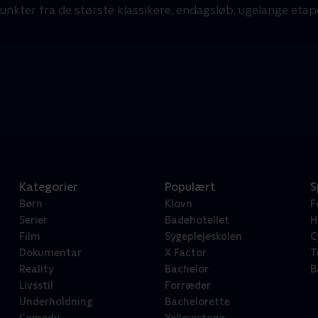
unkter fra de største klassikere, endagsløb, ugelange etap
Kategorier
Populært
S
Børn
Klovn
F
Serier
Badehotellet
H
Film
Sygeplejeskolen
C
Dokumentar
X Factor
T
Reality
Bachelor
B
Livsstil
Forræder
Underholdning
Bachelorette