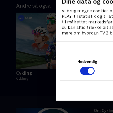
Dine data og coo
Andre så også
Vi bruger egne cookies o
PLAY, til statistik og ti
til målrettet markedsfør
du kan altid trække dit s
mere om hvordan TV 2 be
Nødvendig
Cykling
Cykling
Om Cykli