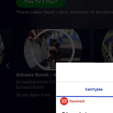
Prøv TV 2 Play*
*Kræver pakken Favorit + Sport. Administrer dit abonneme
Schweiz Rundt - 4. etape
Schweiz 
Se højdepunkter fra 4. etape af
Se højdep
Schweiz Rundt.
Schweiz R
Samtykke
20. juni 2026 • 5 min
19. juni 20