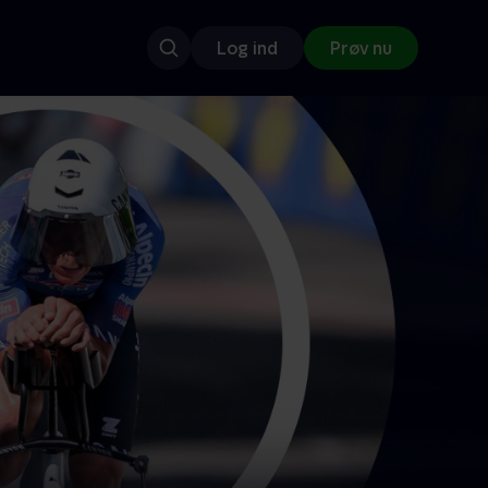
Log ind
Prøv nu