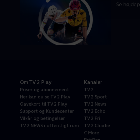
Se højdep
Om TV 2 Play
Kanaler
Priser og abonnement
TV 2
Her kan du se TV 2 Play
TV 2 Sport
Gavekort til TV 2 Play
TV 2 News
Support og Kundecenter
TV 2 Echo
Vilkår og betingelser
TV 2 Fri
TV 2 NEWS i offentligt rum
TV 2 Charlie
C More