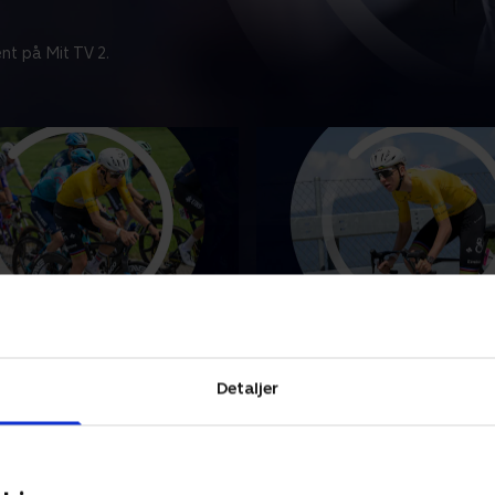
nt på Mit TV 2.
Rundt - 3. etape
Schweiz Rundt - 2. etap
unkter fra 3. etape af
Se højdepunkter fra 2. etap
undt.
Schweiz Rundt.
Detaljer
26 • 6 min
18. juni 2026 • 5 min