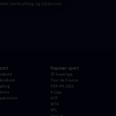
eløb, banecykling og cyklecross.
port
Populær sport
odbold
3F Superliga
åndbold
Tour de France
ykling
FIFA VM 2026
ennis
A Liga
adminton
ATP
WTA
NFL