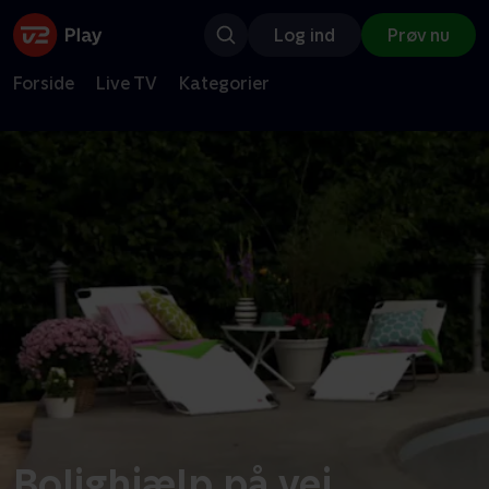
Log ind
Prøv nu
Forside
Live TV
Kategorier
Bolighjælp på vej