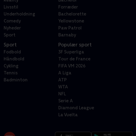
Livsstil
Forræder
Underholdning
Bachelorette
Comedy
Yellowstone
Nyheder
Paw Patrol
Sport
Barnaby
Sport
Populær sport
Fodbold
3F Superliga
Håndbold
Tour de France
Cykling
FIFA VM 2026
Tennis
A Liga
Badminton
ATP
WTA
NFL
Serie A
Diamond League
La Vuelta