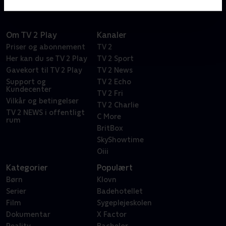
Om TV 2 Play
Kanaler
Priser og abonnement
TV 2
Her kan du se TV 2 Play
TV 2 Sport
Gavekort til TV 2 Play
TV 2 News
Support og
TV 2 Echo
Kundecenter
TV 2 Fri
Vilkår og betingelser
TV 2 Charlie
TV 2 NEWS i offentligt
C More
rum
BritBox
SkyShowtime
Oiii
Kategorier
Populært
Børn
Klovn
Serier
Badehotellet
Film
Sygeplejeskolen
Dokumentar
X Factor
Reality
Bachelor