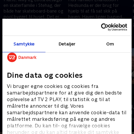
en skaterfamilie i Stehag, der
Hedsunda er der brug for
både har skateboard-bane og
hjælp til at få sat skik på
pool bygget til huset. Det er
haven. Haven ligger bagved
far John, der selv har bygget,
huset, men ingen i familien
25. november 2016 • 42 min
25. november 2016 • 42 min
men han er ikke blevet helt
bruger området. Det kommer
e
færdig.
de til, når Matte, Willy og Lotta
Andre så også
har været på besøg.
Samtykke
Detaljer
Om
Dine data og cookies
Vi bruger egne cookies og cookies fra
samarbejdspartnere for at give dig den bedste
oplevelse af TV 2 PLAY, til statistik og til at
målrette annoncer til dig. Vores
Ryd op i dit liv
Beliggenhed,
beliggenhed
samarbejdspartnere kan anvende cookie-data til
Livsstil • 6 sæsoner
målrettet markedsføring på egne og andres
Livsstil • 18 sæ
platforme. Du kan til- og fravælge cookies
herunder, og du kan altid trække dit samtykke