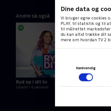
Lotta har været på besøg.
både kom
vandfald 
Dine data og coo
Andre så også
Vi bruger egne cookies o
PLAY, til statistik og ti
til målrettet markedsfør
du kan altid trække dit s
mere om hvordan TV 2 be
Nødvendig
Ryd op i dit liv
Livsstil • 6 sæsoner