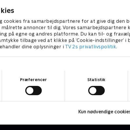
met træer, en dam med
skrivebord med en særlig de
og et gæstehus op.
kies
g cookies fra samarbejdspartnere for at give dig den b
l at målrette annoncer til dig. Vores samarbejdspartner
ing på egne og andres platforme. Du kan til- og fravæl
amtykke tilbage ved at klikke på ’Cookie-indstillinger’ i
handler dine oplysninger i
TV 2s privatlivspolitik
.
Samtykkevalg
Præferencer
Statistik
Beliggenhed, beliggenhed, beliggenhed
F
Livsstil • 18 sæsoner
L
Kun nødvendige cookie