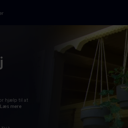
er
j
 hjælp til at
Læs mere