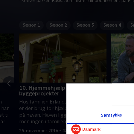
*Kræver pakken Basis. Administrer dit abonnement på Mit
Sæson 1
Sæson 2
Sæson 3
Sæson 4
S
10. Hjemmehjælp til
1. Hjemm
byggeprojekter
byggepr
n
Hos familien Erlandsson i Hedsunda
Der er 'Bo
 har
er der brug for hjælp til at få sat skik
og Johan,
 til
på haven. Haven ligger bagved huset,
hus selv. 
Samtykke
har
men ingen i familien bruger området.
kærlig hå
helt
Det kommer de til, når Matte, Willy og
går straks
25. november 2016 • 42 min
20. septem