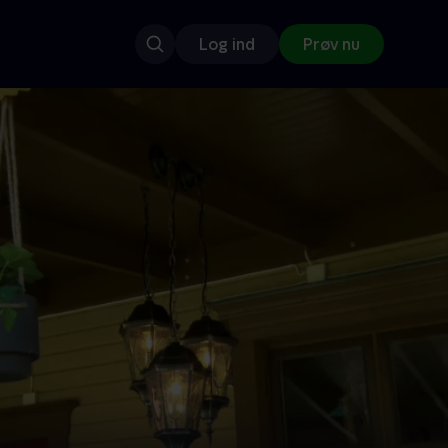
Log ind
Prøv nu