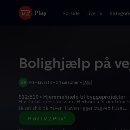
Forside
Live TV
Kategori
Bolighjælp på ve
•
Livsstil
•
14 sæsoner
•
S12:E10 • Hjemmehjælp til byggeprojekter
Hos familien Erlandsson i Hedsunda er der brug for
få sat skik på haven. Haven ligger bagved huset,
...
Prøv TV 2 Play*