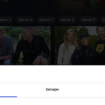
 TV 2.
æson 5
Sæson 6
Sæson 7
Sæson 8
Sæson 9
S
ehjælp til
2. Hjemmehjælp til
ojekter
byggeprojekter
lighjælp på vej' til Alexander
Familien Ramstrand bor i et
 der har bygget hele deres
med et gammelt og alt for
Detaljer
De glemte dog lige at give en
køkken. Derfor er der 'Boli
nd til deres grund. Teamet
vej' til familien. Køkkenet bli
 i gang, og på få dage er der
og Matte og Willy bygger d
ber 2017 • 42 min
20. september 2017 • 42 min