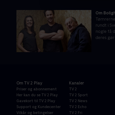
Om Boligh
Tømrerne 
rundt i Sv
nogle få 
deres gør
Om TV 2 Play
Kanaler
Priser og abonnement
TV 2
Her kan du se TV 2 Play
TV 2 Sport
Gavekort til TV 2 Play
TV 2 News
Support og Kundecenter
TV 2 Echo
Vilkår og betingelser
TV 2 Fri