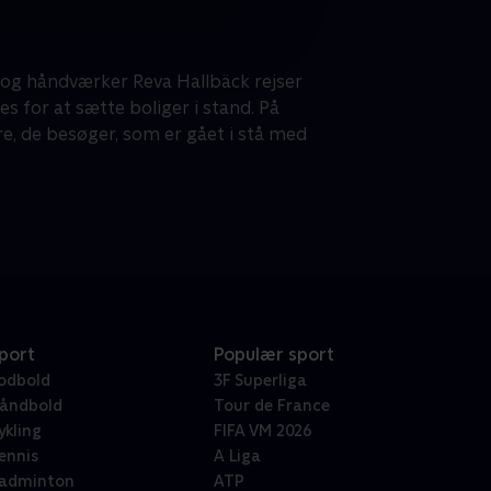
og håndværker Reva Hallbäck rejser
ves for at sætte boliger i stand. På
e, de besøger, som er gået i stå med
port
Populær sport
odbold
3F Superliga
åndbold
Tour de France
ykling
FIFA VM 2026
ennis
A Liga
adminton
ATP