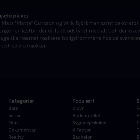
jælp på vej
Mats "Matte" Carlsson og Willy Björkman samt dekoratør 
erige i en lastbil, der er fuldt udstyret med alt det, der kræ
dage skal teamet realisere boligdrømmene hos de svensker
-det-selv-projekter.
Kategorier
Populært
S
Børn
Klovn
F
Serier
Badehotellet
H
Film
Sygeplejeskolen
C
Dokumentar
X Factor
T
Reality
Bachelor
B