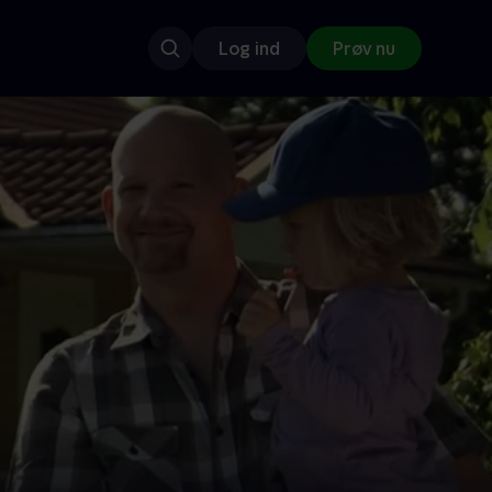
Log ind
Prøv nu