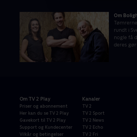
Om Boligh
Tømrerne 
rundt i Sv
nogle få 
deres gør
Om TV 2 Play
Kanaler
Priser og abonnement
TV 2
Her kan du se TV 2 Play
TV 2 Sport
Gavekort til TV 2 Play
TV 2 News
Support og Kundecenter
TV 2 Echo
Vilkår og betingelser
TV 2 Fri