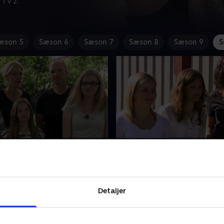
 TV 2.
æson 5
Sæson 6
Sæson 7
Sæson 8
Sæson 9
S
ehjælp til
4. Hjemmehjælp til
ojekter
byggeprojekter
 Federico Conte bor med
Anneli Öhlen bor med sine
n i Linköping. Far Federico
teenagedøtre Kim og Isa på 
Detaljer
er, og han elsker cykling og
Deres veranda er styrtet 
 så eksperttrioen går i gang
grund af for meget sne, og 
danne familiens garage til
have hjælp til at bygge en ny
 2015 • 43 min
18. januar 2015 • 43 min