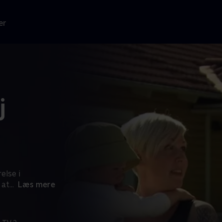
er
j
else i
 at
...
Læs mere