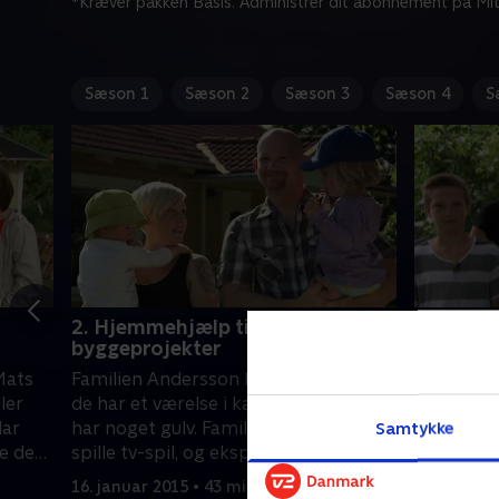
*Kræver pakken Basis. Administrer dit abonnement på Mit
Sæson 1
Sæson 2
Sæson 3
Sæson 4
S
2. Hjemmehjælp til
3. Hjemm
byggeprojekter
byggepr
Mats
Familien Andersson bor i Asarum, og
Ulrika og
ler
de har et værelse i kælderen, som ikke
deres bør
lar
har noget gulv. Familien elsker at
er italien
Samtykke
e de
spille tv-spil, og eksperttrioen går i
espresso,
r
gang med kælderværelset, så det
med at om
16. januar 2015 • 43 min
17. januar