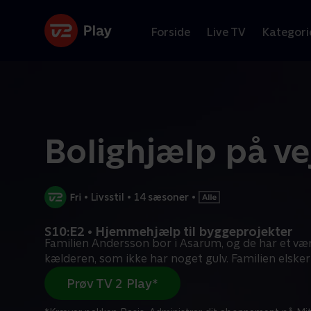
Forside
Live TV
Kategori
Bolighjælp på ve
•
Livsstil
•
14 sæsoner
•
S10:E2 • Hjemmehjælp til byggeprojekter
Familien Andersson bor i Asarum, og de har et vær
kælderen, som ikke har noget gulv. Familien elsker
Prøv TV 2 Play*