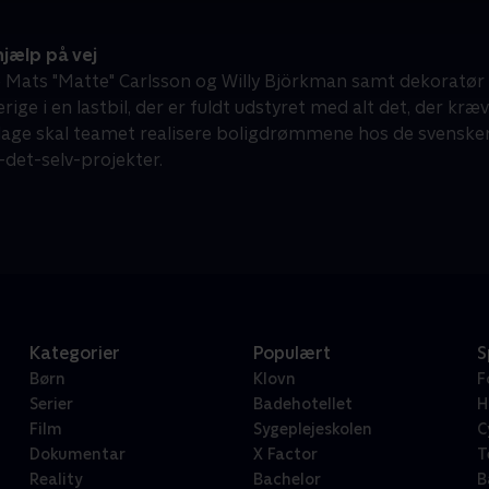
jælp på vej
Mats "Matte" Carlsson og Willy Björkman samt dekoratør 
erige i en lastbil, der er fuldt udstyret med alt det, der kræ
dage skal teamet realisere boligdrømmene hos de svensker
-det-selv-projekter.
Kategorier
Populært
S
Børn
Klovn
F
Serier
Badehotellet
H
Film
Sygeplejeskolen
C
Dokumentar
X Factor
T
Reality
Bachelor
B