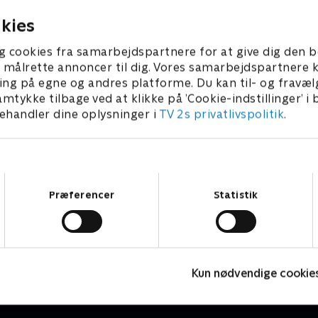
et cykelværksted og
Boligtrioen kommer familien
ar. Og uden for garagen
undsætning, river den gaml
kies
aves et miljø, som leder
ned og bygger en ny.
hen på Middelhavet.
g cookies fra samarbejdspartnere for at give dig den b
l at målrette annoncer til dig. Vores samarbejdspartner
ing på egne og andres platforme. Du kan til- og fravæl
amtykke tilbage ved at klikke på ’Cookie-indstillinger’ i
handler dine oplysninger i
TV 2s privatlivspolitik
.
Samtykkevalg
Præferencer
Statistik
Franske drømmeslotte
D
Livsstil • 6 sæsoner
L
Kun nødvendige cookie