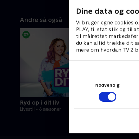
 deres
bliver et afslapnings- og spillerum for
kombiner
t hele
hele familien - inspireret af
espressob
Dine data og coo
e til
instruktøren Tim Burton.
skal der l
Andre så også
tankerne 
Vi bruger egne cookies o
PLAY, til statistik og ti
s
til målrettet markedsfør
du kan altid trække dit s
mere om hvordan TV 2 be
Nødvendig
Ryd op i dit liv
Livsstil • 6 sæsoner