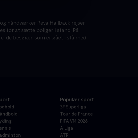
og håndværker Reva Hallbäck rejser
ves for at sætte boliger i stand. På
e, de besøger, som er gået i stå med
port
Populær sport
odbold
3F Superliga
åndbold
Tour de France
ykling
FIFA VM 2026
ennis
A Liga
adminton
ATP