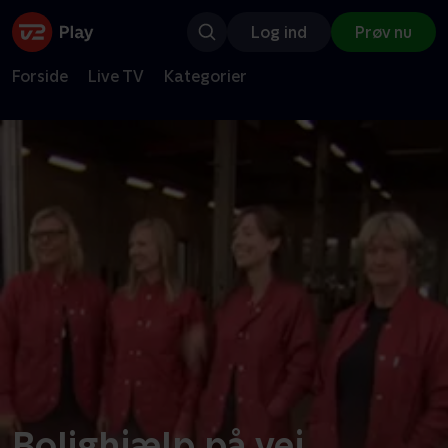
Log ind
Prøv nu
Forside
Live TV
Kategorier
Bolighjælp på vej