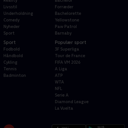
Reality
Bachelor
Livsstil
Forræder
Underholdning
Bachelorette
Comedy
Yellowstone
Nyheder
Paw Patrol
Sport
Barnaby
Sport
Populær sport
Fodbold
3F Superliga
Håndbold
Tour de France
Cykling
FIFA VM 2026
Tennis
A Liga
Badminton
ATP
WTA
NFL
Serie A
Diamond League
La Vuelta