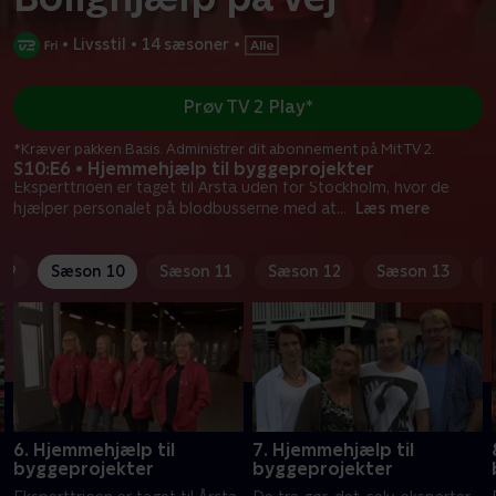
•
Livsstil
•
14 sæsoner
•
Prøv TV 2 Play*
*Kræver pakken Basis. Administrer dit abonnement på Mit TV 2.
S10:E6 • Hjemmehjælp til byggeprojekter
Eksperttrioen er taget til Årsta uden for Stockholm, hvor de
hjælper personalet på blodbusserne med at
...
Læs mere
 9
Sæson 10
Sæson 11
Sæson 12
Sæson 13
S
6. Hjemmehjælp til
7. Hjemmehjælp til
byggeprojekter
byggeprojekter