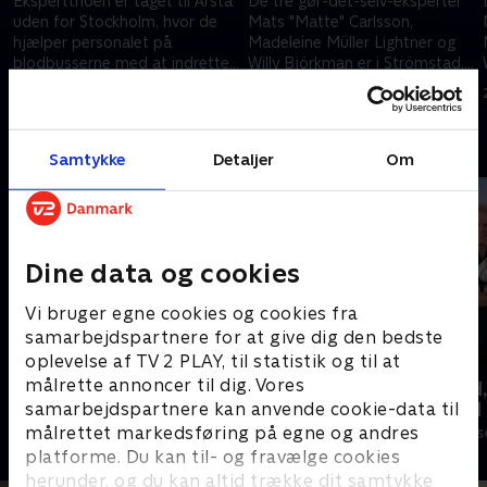
Eksperttrioen er taget til Årsta
De tre gør-det-selv-eksperter
uden for Stockholm, hvor de
Mats "Matte" Carlsson,
hjælper personalet på
Madeleine Müller Lightner og
blodbusserne med at indrette
Willy Björkman er i Strömstad,
deres personalerum.
hvor de ordner en terrasse for
20. januar 2015 • 43 min
21. januar 2015 • 43 min
en familie.
Andre så også
Samtykke
Detaljer
Om
Dine data og cookies
Vi bruger egne cookies og cookies fra
samarbejdspartnere for at give dig den bedste
oplevelse af TV 2 PLAY, til statistik og til at
målrette annoncer til dig. Vores
Ryd op i dit liv
Beliggenhed,
beliggenhed
samarbejdspartnere kan anvende cookie-data til
Livsstil • 6 sæsoner
målrettet markedsføring på egne og andres
Livsstil • 18 sæ
platforme. Du kan til- og fravælge cookies
herunder, og du kan altid trække dit samtykke