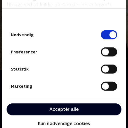
tilbage ved at klikke på ’Cookie-indstillinger’ i
bunden af siden. Læs mere om hvordan TV 2
behandler dine oplysninger i
TV 2s privatlivspolitik
.
Samtykkevalg
Nødvendig
Præferencer
Statistik
Om Bolighjælp på vej
Tømrerne Mats "Matte" Carlsson og Willy Björkman
Marketing
samt dekoratør og håndværker Reva Hallbäck rejser
rundt i Sverige i en lastbil, der er fuldt udstyret med
alt det, der kræves for at sætte boliger i stand. På
Acceptér alle
nogle få dage skal teamet realisere boligdrømmene
hos de svenskere, de besøger, som er gået i stå med
Kun nødvendige cookies
deres gør-det-selv-projekter.