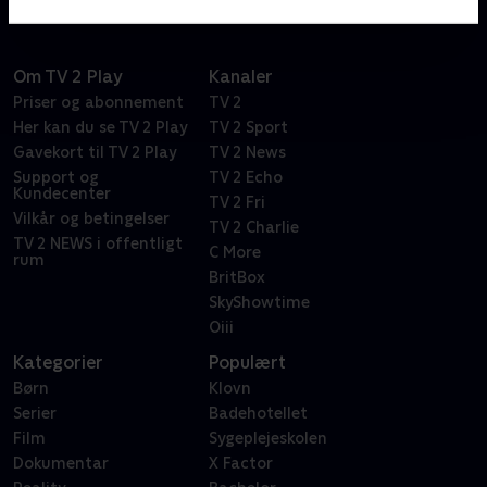
Om TV 2 Play
Kanaler
Priser og abonnement
TV 2
Her kan du se TV 2 Play
TV 2 Sport
Gavekort til TV 2 Play
TV 2 News
Support og
TV 2 Echo
Kundecenter
TV 2 Fri
Vilkår og betingelser
TV 2 Charlie
TV 2 NEWS i offentligt
C More
rum
BritBox
SkyShowtime
Oiii
Kategorier
Populært
Børn
Klovn
Serier
Badehotellet
Film
Sygeplejeskolen
Dokumentar
X Factor