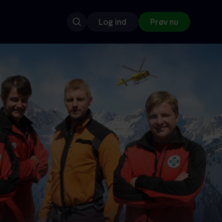
Log ind
Prøv nu