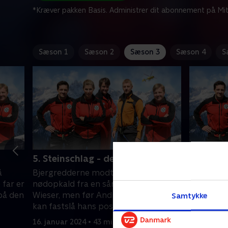
*Kræver pakken Basis. Administrer dit abonnement på Mit
Sæson 1
Sæson 2
Sæson 3
Sæson 4
S
5. Steinschlag - del 1
6. Steins
å
Bjergredderne modtager et
Tiden var 
 far er
nødopkald fra en såret Thomas
Wiesers d
 på den
Wieser, men før Andreas og teamet
skoleklass
Samtykke
kan fastslå hans position, bliver
stor fare
forbindelsen afbrudt.
bjerget.
16. januar 2024 • 43 min
17. januar