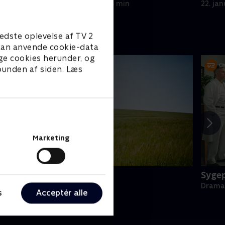
19. januar 2024 • 43 min
22. ja
edste oplevelse af TV 2
e kan anvende cookie-data
ge cookies herunder, og
 bunden af siden. Læs
Marketing
oc Martin
Sygep
rama • 10 sæsoner
Drama 
s
Acceptér alle