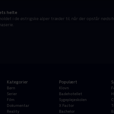
ets helte
ldet i de østrigske alper træder til, når der opstår nødsit
aserie.
Kategorier
Populært
S
Børn
Klovn
F
Serier
Badehotellet
H
Film
Sygeplejeskolen
C
Dokumentar
X Factor
T
Reality
Bachelor
B