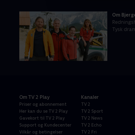
Om Bjerg
Redningsho
Tysk dram
Om TV 2 Play
Kanaler
Priser og abonnement
TV 2
Her kan du se TV 2 Play
TV 2 Sport
Gavekort til TV 2 Play
TV 2 News
Support og Kundecenter
TV 2 Echo
Vilkår og betingelser
TV 2 Fri