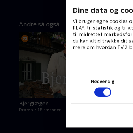
Dine data og coo
Vi bruger egne cookies o
Andre så også
PLAY, til statistik og ti
til målrettet markedsfør
du kan altid trække dit s
mere om hvordan TV 2 be
Nødvendig
Bjerglægen
Drama • 18 sæsoner