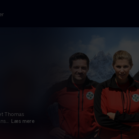
er
ret Thomas
ans
...
Læs mere