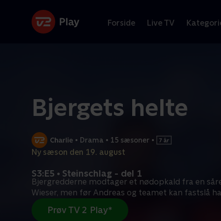
Forside
Live TV
Kategori
Bjergets helte
•
Drama
•
15 sæsoner
•
Ny sæson den 19. august
S3:E5 • Steinschlag - del 1
Bjergredderne modtager et nødopkald fra en så
Wieser, men før Andreas og teamet kan fastslå h
Prøv TV 2 Play*