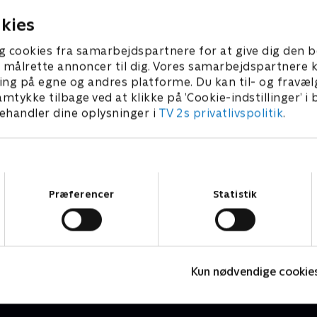
18. januar 2024 • 43 min
kies
g cookies fra samarbejdspartnere for at give dig den b
l at målrette annoncer til dig. Vores samarbejdspartner
ing på egne og andres platforme. Du kan til- og fravæl
amtykke tilbage ved at klikke på ’Cookie-indstillinger’ i
handler dine oplysninger i
TV 2s privatlivspolitik
.
Samtykkevalg
Præferencer
Statistik
Luftens læger
D
Drama • 3 sæsoner
D
Kun nødvendige cookie