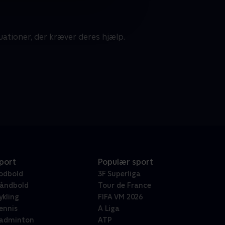
uationer, der kræver deres hjælp.
port
Populær sport
odbold
3F Superliga
åndbold
Tour de France
ykling
FIFA VM 2026
ennis
A Liga
adminton
ATP