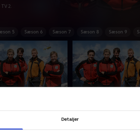
 TV 2.
æson 5
Sæson 6
Sæson 7
Sæson 8
Sæson 9
S
chlag - del 2
7. Die Hoffnung stirbt zu
del 1
kun nok til en advarsel:
En gruppe unge
atter, Marie, og hendes
ekstremsportsudøvere opt
Detaljer
e er på udflugt, og de er i
reklamefilm i Dachstein-bje
. Der er noget galt med
men det ender i en ulykke.
 2024 • 43 min