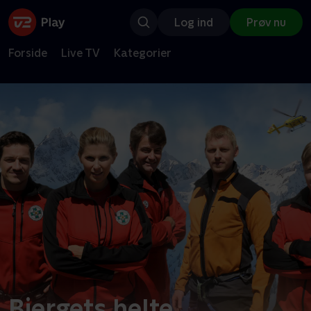
Log ind
Prøv nu
Forside
Live TV
Kategorier
Bjergets helte