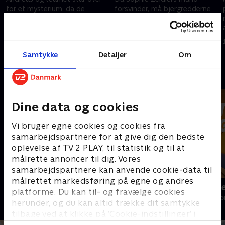
for et mysterium, da de
forsvinder, må bjergredderne
bjærger en bevidstløs kvinde
lede efter ham, men de finder
iført våddragt.
kun hans ting, en kvindes tøj og
dykkerudstyr - hænger de to
10. januar 2024 • 43 min
11. januar 2024 • 43 min
sager sammen?
Samtykke
Detaljer
Om
Andre så også
Dine data og cookies
Vi bruger egne cookies og cookies fra
samarbejdspartnere for at give dig den bedste
oplevelse af TV 2 PLAY, til statistik og til at
målrette annoncer til dig. Vores
samarbejdspartnere kan anvende cookie-data til
målrettet markedsføring på egne og andres
Bjerglægen
Luftens læg
platforme. Du kan til- og fravælge cookies
Drama • 18 sæsoner
Drama • 3 sæso
herunder, og du kan altid trække dit samtykke
tilbage ved at klikke på ’Cookie-indstillinger’ i