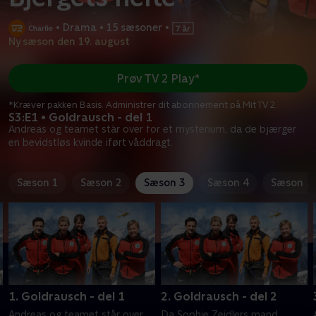
•
Drama
•
15 sæsoner
•
Ny sæson den 19. august
Prøv TV 2 Play*
*Kræver pakken Basis. Administrer dit abonnement på Mit TV 2.
S3:E1 • Goldrausch - del 1
Andreas og teamet står over for et mysterium, da de bjærger
en bevidstløs kvinde iført våddragt.
Sæson 1
Sæson 2
Sæson 3
Sæson 4
Sæson 5
1. Goldrausch - del 1
2. Goldrausch - del 2
Andreas og teamet står over
Da Sophie Zeidlers mand