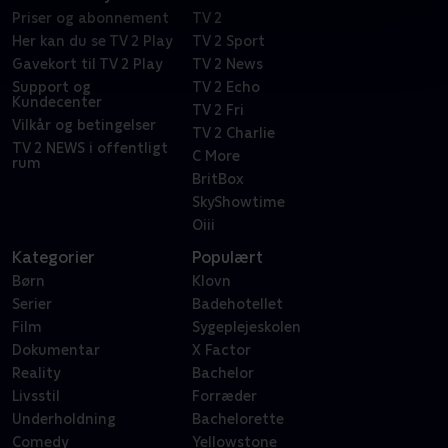
Priser og abonnement
TV 2
Her kan du se TV 2 Play
TV 2 Sport
Gavekort til TV 2 Play
TV 2 News
Support og
TV 2 Echo
Kundecenter
TV 2 Fri
Vilkår og betingelser
TV 2 Charlie
TV 2 NEWS i offentligt
C More
rum
BritBox
SkyShowtime
Oiii
Kategorier
Populært
Børn
Klovn
Serier
Badehotellet
Film
Sygeplejeskolen
Dokumentar
X Factor
Reality
Bachelor
Livsstil
Forræder
Underholdning
Bachelorette
Comedy
Yellowstone