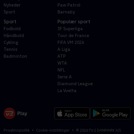
Nyheder
Paw Patrol
Sport
Barnaby
Sport
Populær sport
Fodbold
3F Superliga
Håndbold
Tour de France
Cykling
FIFA VM 2026
Tennis
A Liga
Badminton
ATP
WTA
NFL
Serie A
Diamond League
La Vuelta
Privatlivspolitik
Cookie-indstillinger
©
2026
TV 2 DANMARK A/S