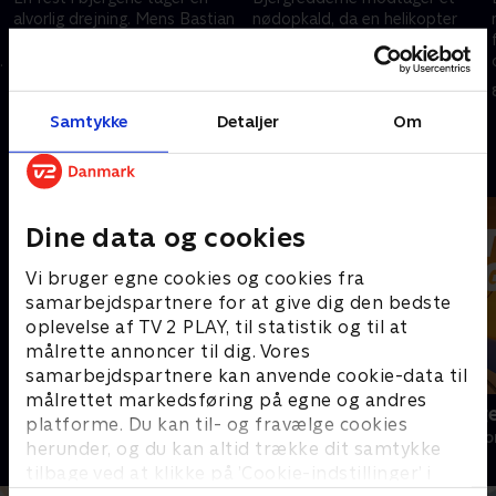
alvorlig drejning. Mens Bastian
nødopkald, da en helikopter
vil bevise sin uskyld, er byen
forsvinder fra radaren. Da de
truet af en stor brand. Teamet
opdager, at det er Michis fly,
må handle hurtigt for at redde
begynder en desperat
4. april 2025 • 43 min
7. april 2025 • 43 min
Ramsau.
redningsaktion.
Samtykke
Detaljer
Om
Andre så også
Dine data og cookies
Vi bruger egne cookies og cookies fra
samarbejdspartnere for at give dig den bedste
oplevelse af TV 2 PLAY, til statistik og til at
målrette annoncer til dig. Vores
samarbejdspartnere kan anvende cookie-data til
målrettet markedsføring på egne og andres
Bjerglægen
Luftens læg
platforme. Du kan til- og fravælge cookies
Drama • 18 sæsoner
Drama • 3 sæso
herunder, og du kan altid trække dit samtykke
tilbage ved at klikke på ’Cookie-indstillinger’ i