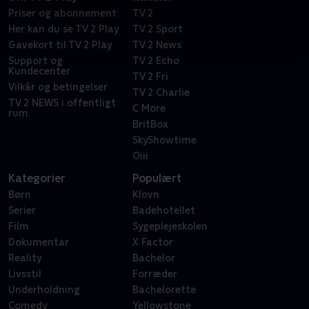
Priser og abonnement
TV 2
Her kan du se TV 2 Play
TV 2 Sport
Gavekort til TV 2 Play
TV 2 News
Support og
TV 2 Echo
Kundecenter
TV 2 Fri
Vilkår og betingelser
TV 2 Charlie
TV 2 NEWS i offentligt
C More
rum
BritBox
SkyShowtime
Oiii
Kategorier
Populært
Børn
Klovn
Serier
Badehotellet
Film
Sygeplejeskolen
Dokumentar
X Factor
Reality
Bachelor
Livsstil
Forræder
Underholdning
Bachelorette
Comedy
Yellowstone