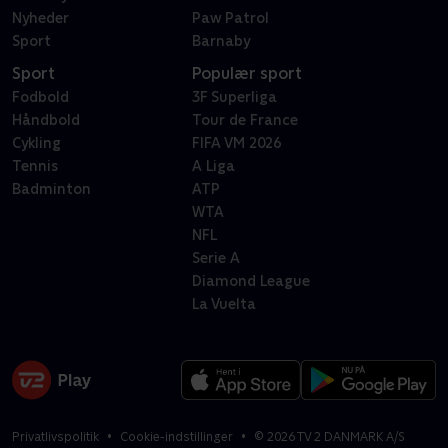
Nyheder
Paw Patrol
Sport
Barnaby
Sport
Populær sport
Fodbold
3F Superliga
Håndbold
Tour de France
Cykling
FIFA VM 2026
Tennis
A Liga
Badminton
ATP
WTA
NFL
Serie A
Diamond League
La Vuelta
Privatlivspolitik
Cookie-indstillinger
©
2026
TV 2 DANMARK A/S