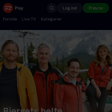
Log ind
Prøv nu
Forside
Live TV
Kategorier
Bjergets helte