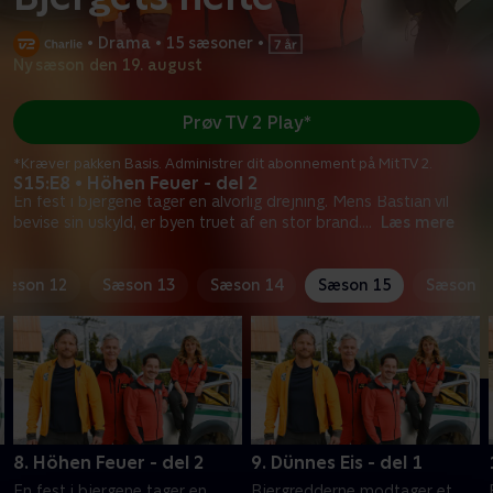
•
Drama
•
15 sæsoner
•
Ny sæson den 19. august
Prøv TV 2 Play*
*Kræver pakken Basis. Administrer dit abonnement på Mit TV 2.
S15:E8 • Höhen Feuer - del 2
En fest i bjergene tager en alvorlig drejning. Mens Bastian vil
bevise sin uskyld, er byen truet af en stor brand.
...
Læs mere
Sæson 12
Sæson 13
Sæson 14
Sæson 15
Sæson 1
8. Höhen Feuer - del 2
9. Dünnes Eis - del 1
En fest i bjergene tager en
Bjergredderne modtager et