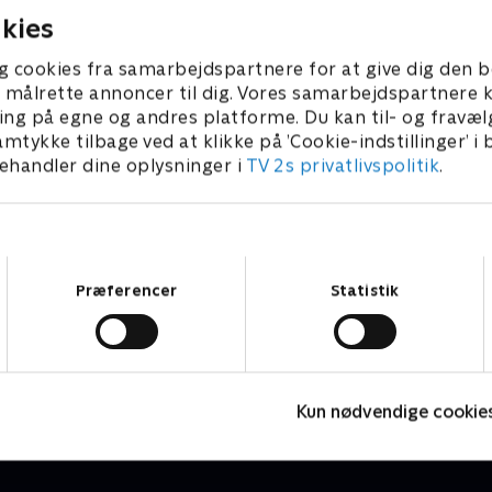
kies
g cookies fra samarbejdspartnere for at give dig den b
l at målrette annoncer til dig. Vores samarbejdspartner
ing på egne og andres platforme. Du kan til- og fravæl
amtykke tilbage ved at klikke på ’Cookie-indstillinger’ i
handler dine oplysninger i
TV 2s privatlivspolitik
.
Samtykkevalg
Præferencer
Statistik
Luftens læger
D
Drama • 3 sæsoner
D
Kun nødvendige cookie