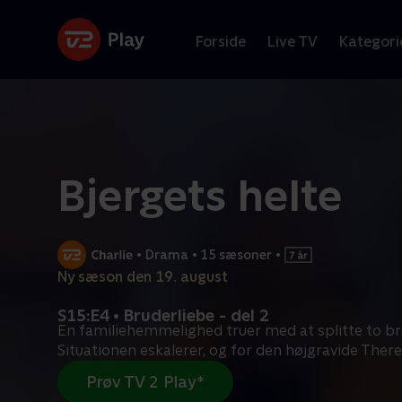
Forside
Live TV
Kategori
Bjergets helte
•
Drama
•
15 sæsoner
•
Ny sæson den 19. august
S15:E4 • Bruderliebe - del 2
En familiehemmelighed truer med at splitte to br
Situationen eskalerer, og for den højgravide Ther
Prøv TV 2 Play*