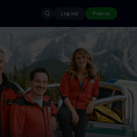
Log ind
Prøv nu