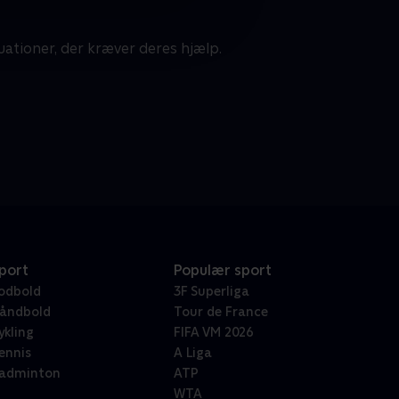
uationer, der kræver deres hjælp.
port
Populær sport
odbold
3F Superliga
åndbold
Tour de France
ykling
FIFA VM 2026
ennis
A Liga
adminton
ATP
WTA