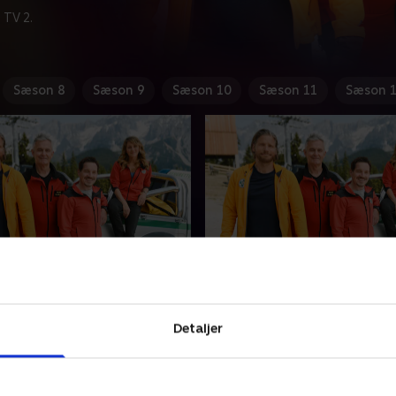
 TV 2.
Sæson 8
Sæson 9
Sæson 10
Sæson 11
Sæson 
ngst - del 1
6. Aus Angst - del 2
 års fravær vender Robert
Efter tre års fravær vender
l sin familie, men intet går
tilbage til sin familie, men i
Detaljer
agt. Peter har et afgørende
som planlagt. Peter har et 
øde, og han satser på sin
investormøde, og han satser
s.
søn, Tobias.
25 • 43 min
2. april 2025 • 43 min