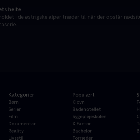
ets helte
ldet i de østrigske alper træder til, når der opstår nødsit
aserie.
Kategorier
Populært
S
Børn
Klovn
F
Serier
Badehotellet
H
Film
Sygeplejeskolen
C
Dokumentar
X Factor
T
Reality
Bachelor
B
Livsstil
Forræder