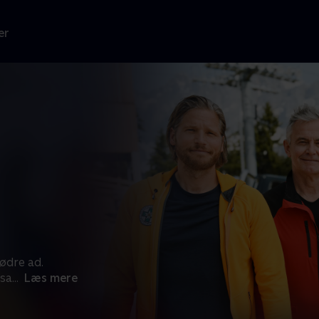
er
ødre ad.
esa
...
Læs mere