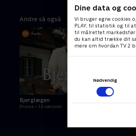
Dine data og coo
Andre så også
Vi bruger egne cookies o
PLAY, til statistik og ti
til målrettet markedsfør
du kan altid trække dit s
mere om hvordan TV 2 be
Nødvendig
Bjerglægen
Drama • 18 sæsoner