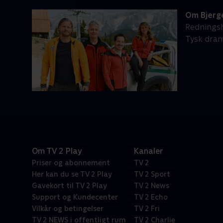
Om Bjerg
Redningsho
Tysk dram
Om TV 2 Play
Kanaler
Priser og abonnement
TV 2
Her kan du se TV 2 Play
TV 2 Sport
Gavekort til TV 2 Play
TV 2 News
Support og Kundecenter
TV 2 Echo
Vilkår og betingelser
TV 2 Fri
TV 2 NEWS i offentligt rum
TV 2 Charlie