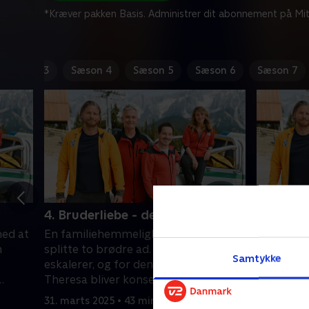
*Kræver pakken Basis. Administrer dit abonnement på Mit
Sæson 3
Sæson 4
Sæson 5
Sæson 6
Sæson 7
4. Bruderliebe - del 2
5. Aus A
ed at
En familiehemmelighed truer med at
Efter tre
n
splitte to brødre ad. Situationen
tilbage ti
Samtykke
eskalerer, og for den højgravide
som planl
Theresa bliver konsekvenserne
investorm
livsfarlige.
søn, Tobia
31. marts 2025 • 43 min
1. april 20