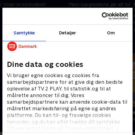
i
Under en kontrolleret
Mens bjergredderne gør alt for
sprængning opdager
at lokalisere Lotta og Max,
bjergredderne et lig på
prøver Jessi desperat at finde
Dachstein. Blandt hans
ud af, hvad der skete for
ejendele finder de et gammelt
næsten 30 år siden.
9. maj 2024 • 43 min
10. maj 2024 • 43 min
Samtykke
Detaljer
Om
kamera.
Andre så også
Dine data og cookies
Vi bruger egne cookies og cookies fra
samarbejdspartnere for at give dig den bedste
oplevelse af TV 2 PLAY, til statistik og til at
målrette annoncer til dig. Vores
samarbejdspartnere kan anvende cookie-data til
målrettet markedsføring på egne og andres
Bjerglægen
Luftens læg
platforme. Du kan til- og fravælge cookies
Drama • 18 sæsoner
Drama • 3 sæso
herunder, og du kan altid trække dit samtykke
tilbage ved at klikke på ’Cookie-indstillinger’ i