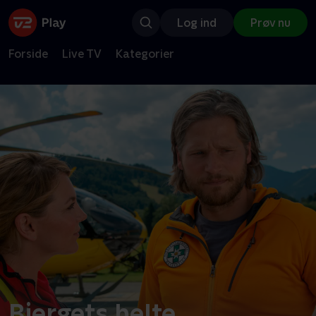
Log ind
Prøv nu
Forside
Live TV
Kategorier
Bjergets helte