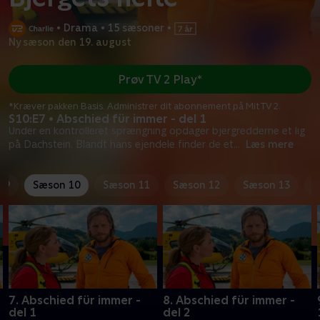
•
Drama
•
15 sæsoner
•
Ny sæson den 19. august
Prøv TV 2 Play*
*Kræver pakken Basis. Administrer dit abonnement på Mit TV 2.
S10:E7 • Abschied für immer - del 1
Under en kontrolleret sprængning opdager bjergredderne et lig
på Dachstein. Blandt hans ejendele finder de et
...
Læs mere
 9
Sæson 10
Sæson 11
Sæson 12
Sæson 13
S
7. Abschied für immer -
8. Abschied für immer -
del 1
del 2