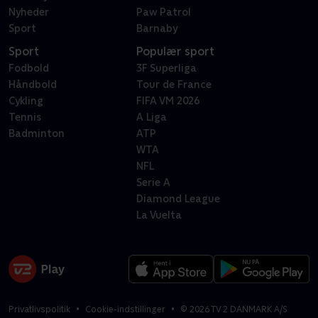
Nyheder
Paw Patrol
Sport
Barnaby
Sport
Populær sport
Fodbold
3F Superliga
Håndbold
Tour de France
Cykling
FIFA VM 2026
Tennis
A Liga
Badminton
ATP
WTA
NFL
Serie A
Diamond League
La Vuelta
Privatlivspolitik
Cookie-indstillinger
©
2026
TV 2 DANMARK A/S