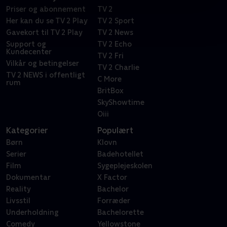
Priser og abonnement
TV 2
Her kan du se TV 2 Play
TV 2 Sport
Gavekort til TV 2 Play
TV 2 News
Support og
TV 2 Echo
Kundecenter
TV 2 Fri
Vilkår og betingelser
TV 2 Charlie
TV 2 NEWS i offentligt
C More
rum
BritBox
SkyShowtime
Oiii
Kategorier
Populært
Børn
Klovn
Serier
Badehotellet
Film
Sygeplejeskolen
Dokumentar
X Factor
Reality
Bachelor
Livsstil
Forræder
Underholdning
Bachelorette
Comedy
Yellowstone