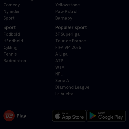
Comedy
Yellowstone
Nyheder
Paw Patrol
Sport
Barnaby
Sport
Populær sport
Fodbold
3F Superliga
Håndbold
Tour de France
Cykling
FIFA VM 2026
Tennis
A Liga
Badminton
ATP
WTA
NFL
Serie A
Diamond League
La Vuelta