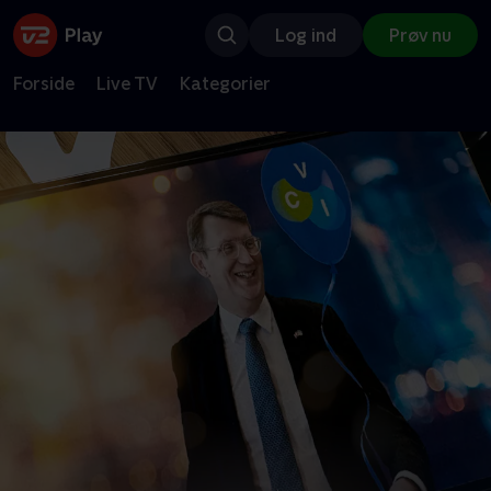
Log ind
Prøv nu
Forside
Live TV
Kategorier