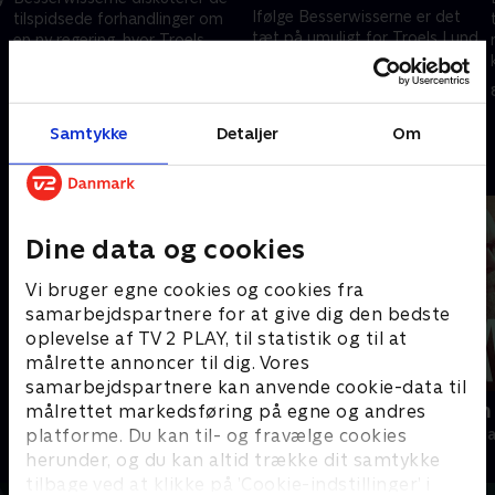
Ifølge Besserwisserne er det
tilspidsede forhandlinger om
tæt på umuligt for Troels Lund
en ny regering, hvor Troels
at danne en blå regering - og
Lund Poulsen fra Venstre nu
han kan ende med at pege på
kræver et klart svar fra Lars
21. maj 2026 • 30 min
Mette Frederiksen.
Løkke.
13. maj 2026 • 30 min
Samtykke
Detaljer
Om
Andre så også
Dine data og cookies
Vi bruger egne cookies og cookies fra
samarbejdspartnere for at give dig den bedste
oplevelse af TV 2 PLAY, til statistik og til at
målrette annoncer til dig. Vores
samarbejdspartnere kan anvende cookie-data til
Tirsdagsanalysen
Skyggesiden
målrettet markedsføring på egne og andres
platforme. Du kan til- og fravælge cookies
Nyheder & Magasiner
Nyheder & Maga
herunder, og du kan altid trække dit samtykke
tilbage ved at klikke på ’Cookie-indstillinger’ i