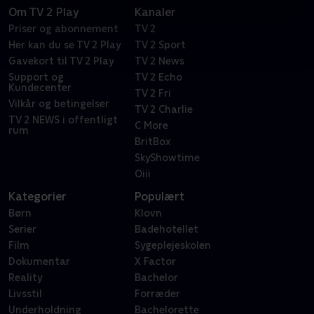
Om TV 2 Play
Kanaler
Priser og abonnement
TV 2
Her kan du se TV 2 Play
TV 2 Sport
Gavekort til TV 2 Play
TV 2 News
Support og
TV 2 Echo
Kundecenter
TV 2 Fri
Vilkår og betingelser
TV 2 Charlie
TV 2 NEWS i offentligt
C More
rum
BritBox
SkyShowtime
Oiii
Kategorier
Populært
Børn
Klovn
Serier
Badehotellet
Film
Sygeplejeskolen
Dokumentar
X Factor
Reality
Bachelor
Livsstil
Forræder
Underholdning
Bachelorette