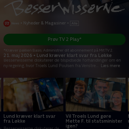
•
Nyheder & Magasiner
•
Prøv TV 2 Play*
*Kræver pakken Basis. Administrer dit abonnement på Mit TV 2.
21. maj 2026 • Lund kræver klart svar fra Løkke
Besserwisserne diskuterer de tilspidsede forhandlinger om en
ny regering, hvor Troels Lund Poulsen fra Venstre
...
Læs mere
Lund kræver klart svar
Vil Troels Lund gøre
fra Løkke
Mette F. til statsminister
igen?
y
Besserwisserne diskuterer de