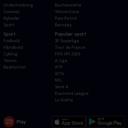
Underholdning
Bachelorette
Comedy
Yellowstone
Nyheder
Paw Patrol
Sport
Barnaby
Sport
Populær sport
Fodbold
3F Superliga
Håndbold
Tour de France
Cykling
FIFA VM 2026
Tennis
A Liga
Badminton
ATP
WTA
NFL
Serie A
Diamond League
La Vuelta