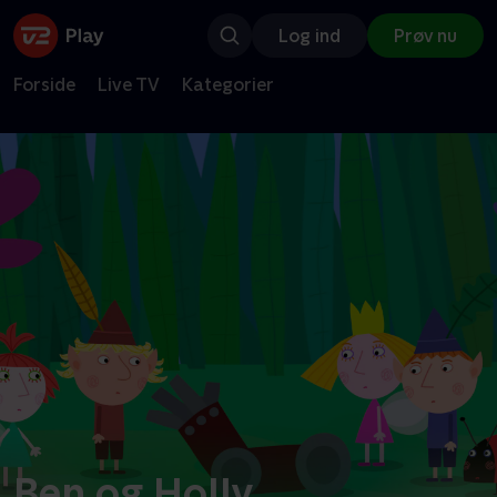
Log ind
Prøv nu
Forside
Live TV
Kategorier
Ben og Holly