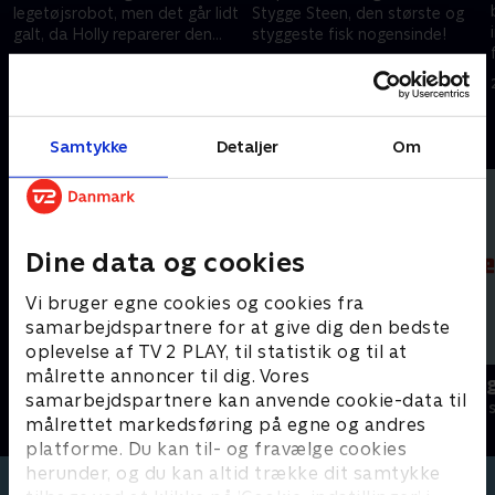
legetøjsrobot, men det går lidt
Stygge Steen, den største og
galt, da Holly reparerer den
styggeste fisk nogensinde!
med magi.
28. september 2024 • 11 min
28. september 2024 • 11 min
Andre så også
Samtykke
Detaljer
Om
Dine data og cookies
Vi bruger egne cookies og cookies fra
samarbejdspartnere for at give dig den bedste
oplevelse af TV 2 PLAY, til statistik og til at
målrette annoncer til dig. Vores
Gurli Gris
Alfons Åber
samarbejdspartnere kan anvende cookie-data til
Børneserier • 4 sæsoner
Børneserier • 1
målrettet markedsføring på egne og andres
platforme. Du kan til- og fravælge cookies
herunder, og du kan altid trække dit samtykke