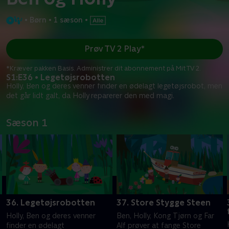
•
Børn
•
1 sæson
•
Prøv TV 2 Play*
*Kræver pakken Basis. Administrer dit abonnement på Mit TV 2.
S1:E36 • Legetøjsrobotten
Holly, Ben og deres venner finder en ødelagt legetøjsrobot, men
det går lidt galt, da Holly reparerer den med magi.
Sæson 1
36. Legetøjsrobotten
37. Store Stygge Steen
Holly, Ben og deres venner
Ben, Holly, Kong Tjørn og Far
finder en ødelagt
Alf prøver at fange Store