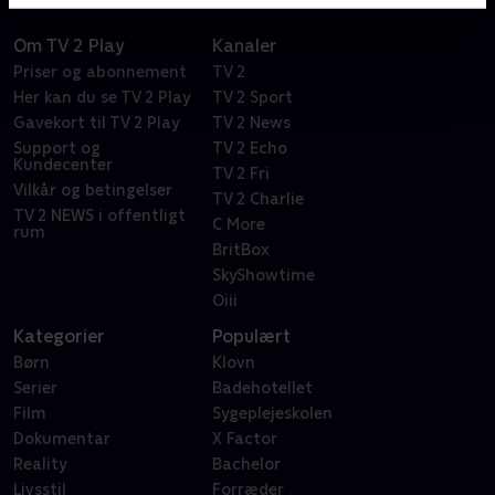
Om TV 2 Play
Kanaler
Priser og abonnement
TV 2
Her kan du se TV 2 Play
TV 2 Sport
Gavekort til TV 2 Play
TV 2 News
Support og
TV 2 Echo
Kundecenter
TV 2 Fri
Vilkår og betingelser
TV 2 Charlie
TV 2 NEWS i offentligt
C More
rum
BritBox
SkyShowtime
Oiii
Kategorier
Populært
Børn
Klovn
Serier
Badehotellet
Film
Sygeplejeskolen
Dokumentar
X Factor
Reality
Bachelor
Livsstil
Forræder