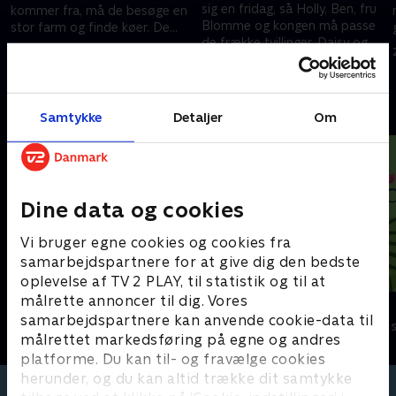
sig en fridag, så Holly, Ben, fru
kommer fra, må de besøge en
Blomme og kongen må passe
l
stor farm og finde køer. De
de frække tvillinger, Daisy og
rejser til den store Lucys farm.
28. september 2024 • 11 min
Rose.
28. september 2024 • 11 min
Andre så også
Samtykke
Detaljer
Om
Dine data og cookies
Vi bruger egne cookies og cookies fra
samarbejdspartnere for at give dig den bedste
oplevelse af TV 2 PLAY, til statistik og til at
målrette annoncer til dig. Vores
Gurli Gris
StoryZoo
samarbejdspartnere kan anvende cookie-data til
Børneserier • 4 sæsoner
Børneserier • 2
målrettet markedsføring på egne og andres
platforme. Du kan til- og fravælge cookies
herunder, og du kan altid trække dit samtykke