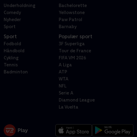
Underholdning
Bachelorette
Comedy
Yellowstone
Nyheder
Paw Patrol
Sport
Barnaby
Sport
Populær sport
Fodbold
3F Superliga
Håndbold
Tour de France
Cykling
FIFA VM 2026
Tennis
A Liga
Badminton
ATP
WTA
NFL
Serie A
Diamond League
La Vuelta