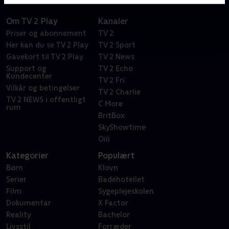
Om TV 2 Play
Kanaler
Priser og abonnement
TV 2
Her kan du se TV 2 Play
TV 2 Sport
Gavekort til TV 2 Play
TV 2 News
Support og
TV 2 Echo
Kundecenter
TV 2 Fri
Vilkår og betingelser
TV 2 Charlie
TV 2 NEWS i offentligt
C More
rum
BritBox
SkyShowtime
Oiii
Kategorier
Populært
Børn
Klovn
Serier
Badehotellet
Film
Sygeplejeskolen
Dokumentar
X Factor
Reality
Bachelor
Livsstil
Forræder