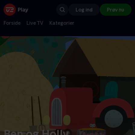
Log ind
Prøv nu
Forside
Live TV
Kategorier
Ben og Holly