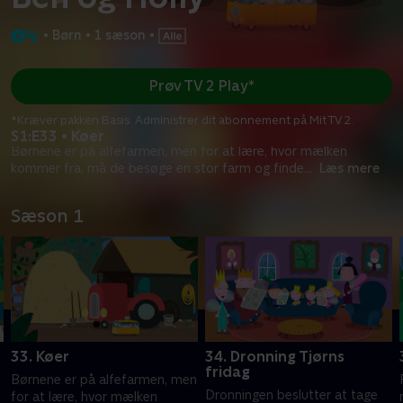
•
Børn
•
1 sæson
•
Prøv TV 2 Play*
*Kræver pakken Basis. Administrer dit abonnement på Mit TV 2.
S1:E33 • Køer
Børnene er på alfefarmen, men for at lære, hvor mælken
kommer fra, må de besøge en stor farm og finde
...
Læs mere
Sæson 1
33. Køer
34. Dronning Tjørns
fridag
Børnene er på alfefarmen, men
Dronningen beslutter at tage
for at lære, hvor mælken