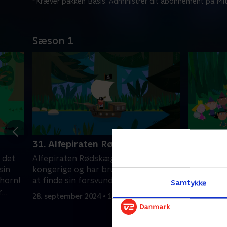
*Kræver pakken Basis. Administrer dit abonnement på Mit
Sæson 1
31. Alfepiraten Rødskæg
32. Hale
 det
Alfepiraten Rødskæg besøger det lille
Holly tag
sin
kongerige og har brug for hjælp med
fra skole
 horn!
at finde sin forsvundne skat.
hun blive
Samtykke
r
bliver til
28. september 2024 • 11 min
28. septem