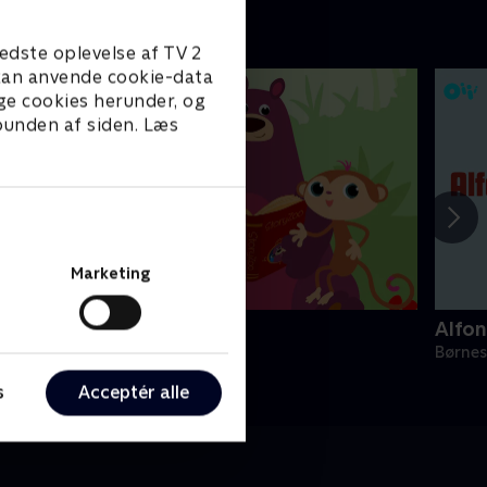
edste oplevelse af TV 2
e kan anvende cookie-data
ge cookies herunder, og
 bunden af siden. Læs
Marketing
toryZoo
Alfon
ørneserier • 2 sæsoner
Børnes
s
Acceptér alle