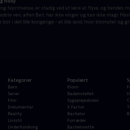
g Holly
ung feprinsesse, er stadig ved at lære at flyve, og hendes ma
ste ven, alfen Ben, har ikke vinger og kan ikke magi. Men al
e bor i det lille kongerige - et lille land, hvor blomster og
Kategorier
Populært
S
Børn
Klovn
F
Serier
Badehotellet
H
Film
Sygeplejeskolen
C
Dokumentar
X Factor
T
Reality
Bachelor
B
Livsstil
Forræder
Underholdning
Bachelorette