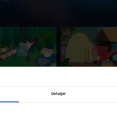
 TV 2.
tudser
33. Køer
er nogle frøæg med hjem
Børnene er på alfefarmen, 
 for at passe på dem, men
lære, hvor mælken kommer 
r overrasket, da æggene
de besøge en stor farm og f
Detaljer
 haletudser og så frøer.
De rejser til den store Lucys
ber 2024 • 11 min
28. september 2024 • 11 min