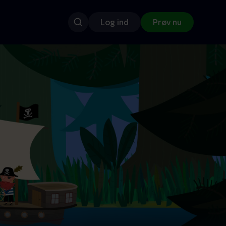
Log ind
Prøv nu