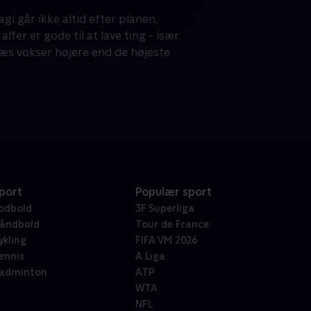
gi går ikke altid efter planen.
fer er gode til at lave ting - især
 græs vokser højere end de højeste
port
Populær sport
odbold
3F Superliga
åndbold
Tour de France
ykling
FIFA VM 2026
ennis
A Liga
adminton
ATP
WTA
NFL