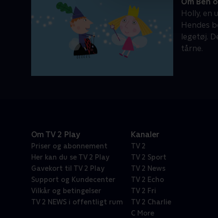
Om Ben o
Holly, en 
Hendes bed
legetøj. D
tårne.
Om TV 2 Play
Kanaler
Priser og abonnement
TV 2
Her kan du se TV 2 Play
TV 2 Sport
Gavekort til TV 2 Play
TV 2 News
Support og Kundecenter
TV 2 Echo
Vilkår og betingelser
TV 2 Fri
TV 2 NEWS i offentligt rum
TV 2 Charlie
C More