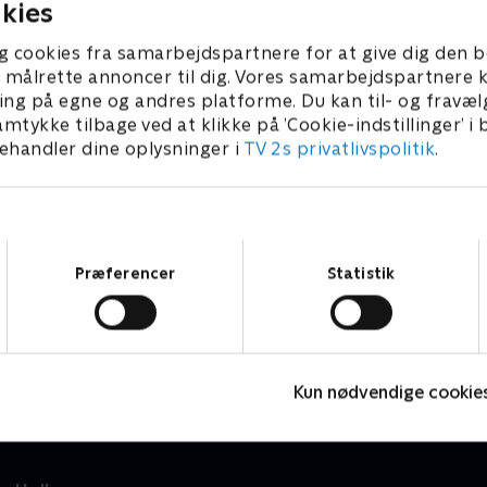
kies
g cookies fra samarbejdspartnere for at give dig den b
l at målrette annoncer til dig. Vores samarbejdspartner
ing på egne og andres platforme. Du kan til- og fravæl
amtykke tilbage ved at klikke på ’Cookie-indstillinger’ i
handler dine oplysninger i
TV 2s privatlivspolitik
.
Samtykkevalg
Præferencer
Statistik
Gurli Gris
S
Børneserier • 4 sæsoner
B
Kun nødvendige cookie