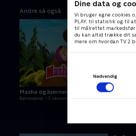
Dine data og coo
Andre så også
Vi bruger egne cookies o
PLAY, til statistik og ti
til målrettet markedsfør
du kan altid trække dit s
mere om hvordan TV 2 be
Nødvendig
Masha og bjørnen
Børneserier • 3 sæsoner