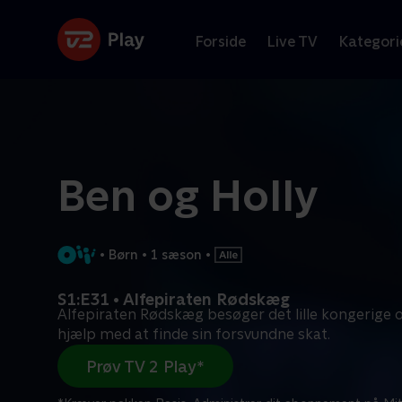
Forside
Live TV
Kategori
Ben og Holly
•
Børn
•
1 sæson
•
S1:E31 • Alfepiraten Rødskæg
Alfepiraten Rødskæg besøger det lille kongerige 
hjælp med at finde sin forsvundne skat.
Prøv TV 2 Play*