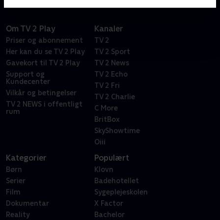
Om TV 2 Play
Kanaler
Priser og abonnement
TV 2
Her kan du se TV 2 Play
TV 2 Sport
Gavekort til TV 2 Play
TV 2 News
Support og
TV 2 Echo
Kundecenter
TV 2 Fri
Vilkår og betingelser
TV 2 Charlie
TV 2 NEWS i offentligt
C More
rum
BritBox
SkyShowtime
Oiii
Kategorier
Populært
Børn
Klovn
Serier
Badehotellet
Film
Sygeplejeskolen
Dokumentar
X Factor
Reality
Bachelor