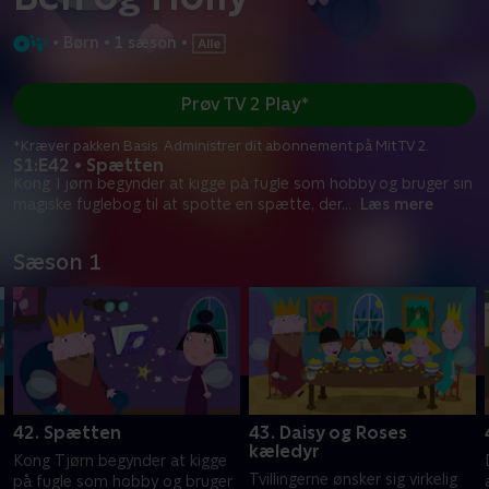
•
Børn
•
1 sæson
•
Prøv TV 2 Play*
*Kræver pakken Basis. Administrer dit abonnement på Mit TV 2.
S1:E42 • Spætten
Kong Tjørn begynder at kigge på fugle som hobby og bruger sin
magiske fuglebog til at spotte en spætte, der
...
Læs mere
Sæson 1
42. Spætten
43. Daisy og Roses
kæledyr
Kong Tjørn begynder at kigge
Tvillingerne ønsker sig virkelig
på fugle som hobby og bruger