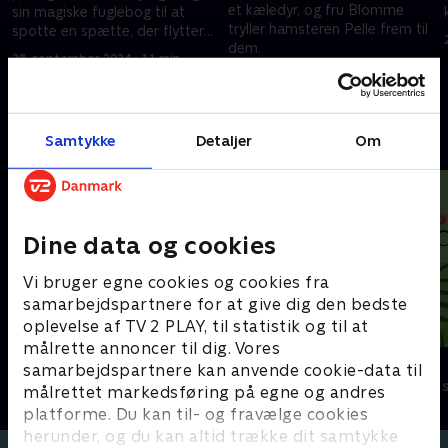
et kæledyr, og fru Blomme
sin magiske fuglebog til at
tryller hamsteren Pelle frem til
spotte en spætte, der flytter
dem.
ind i Det Store Alfetræ.
28. september 2024 • 11 min
28. september 2024 • 11 min
Andre så også
Samtykke
Detaljer
Om
Dine data og cookies
Vi bruger egne cookies og cookies fra
samarbejdspartnere for at give dig den bedste
oplevelse af TV 2 PLAY, til statistik og til at
målrette annoncer til dig. Vores
Gurli Gris
StoryZoo
samarbejdspartnere kan anvende cookie-data til
Børneserier • 4 sæsoner
Børneserier • 2
målrettet markedsføring på egne og andres
platforme. Du kan til- og fravælge cookies
herunder, og du kan altid trække dit samtykke