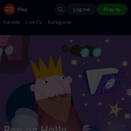
Log ind
Prøv nu
Forside
Live TV
Kategorier
Ben og Holly