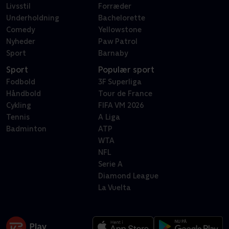
Livsstil
Forræder
Underholdning
Bachelorette
Comedy
Yellowstone
Nyheder
Paw Patrol
Sport
Barnaby
Sport
Populær sport
Fodbold
3F Superliga
Håndbold
Tour de France
Cykling
FIFA VM 2026
Tennis
A Liga
Badminton
ATP
WTA
NFL
Serie A
Diamond League
La Vuelta