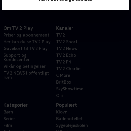
Om TV 2 Play
Kanaler
Priser og abonnement
TV 2
Her kan du se TV 2 Play
TV 2 Sport
Gavekort til TV 2 Play
TV 2 News
Support og
TV 2 Echo
Kundecenter
TV 2 Fri
Vilkår og betingelser
TV 2 Charlie
TV 2 NEWS i offentligt
C More
rum
BritBox
SkyShowtime
Oiii
Kategorier
Populært
Børn
Klovn
Serier
Badehotellet
Film
Sygeplejeskolen