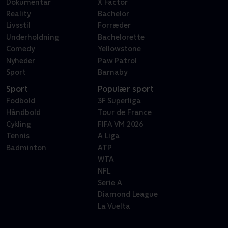
Dokumentar
X Factor
Reality
Bachelor
Livsstil
Forræder
Underholdning
Bachelorette
Comedy
Yellowstone
Nyheder
Paw Patrol
Sport
Barnaby
Sport
Populær sport
Fodbold
3F Superliga
Håndbold
Tour de France
Cykling
FIFA VM 2026
Tennis
A Liga
Badminton
ATP
WTA
NFL
Serie A
Diamond League
La Vuelta