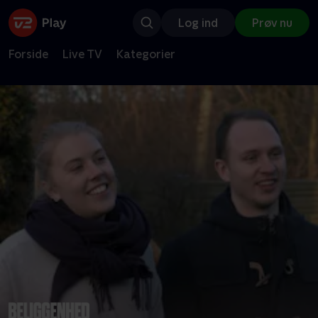
Log ind
Prøv nu
Forside
Live TV
Kategorier