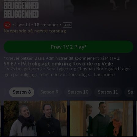
•
Livsstil
•
18 sæsoner
•
Ny episode på næste torsdag
Prøv TV 2 Play*
*Kræver pakken Basis. Administrer dit abonnement på Mit TV 2.
S8:E7 • På boligjagt omkring Roskilde og Vejle
TV 2s boligeksperter Sara Lygum og Christian Borregaard tager
igen på boligjagt, men med vidt forskellige
...
Læs mere
 7
Sæson 8
Sæson 9
Sæson 10
Sæson 11
Sæs