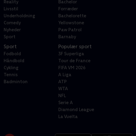
Reality
Bachelor
Livsstil
Forræder
Underholdning
Bachelorette
Comedy
Yellowstone
Nyheder
Paw Patrol
Sport
Barnaby
Sport
Populær sport
Fodbold
3F Superliga
Håndbold
Tour de France
Cykling
FIFA VM 2026
Tennis
A Liga
Badminton
ATP
WTA
NFL
Serie A
Diamond League
La Vuelta