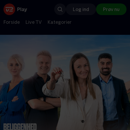
Log ind
Prøv nu
Forside
Live TV
Kategorier