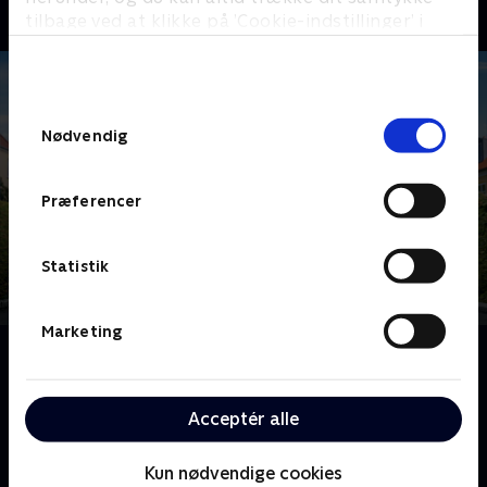
tilbage ved at klikke på ’Cookie-indstillinger’ i
bunden af siden. Læs mere om hvordan TV 2
behandler dine oplysninger i
TV 2s privatlivspolitik
.
Samtykkevalg
Nødvendig
Præferencer
Statistik
Marketing
Om Beliggenhed, beliggenhed, beliggenhed
Mæglerfirkløveret Camilla Rubæk, Christian
Borregaard, Sara Lygum og Dilsad Sahin rykker ud i
Acceptér alle
hele landet og hjælper boligsøgende med at finde
det rigtige hjem.
Kun nødvendige cookies