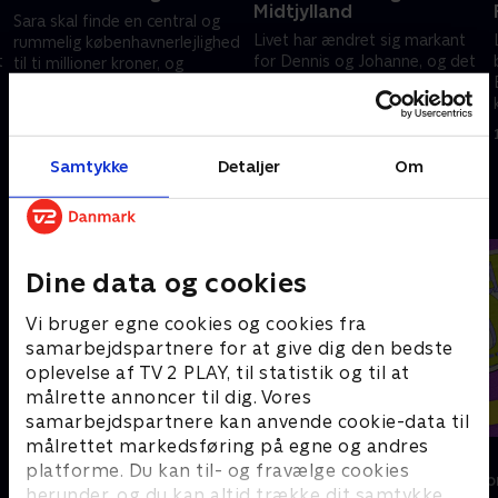
Midtjylland
Sara skal finde en central og
Livet har ændret sig markant
rummelig københavnerlejlighed
t
for Dennis og Johanne, og det
til ti millioner kroner, og
har deres boligbehov også.
Christian gennemtrawler Møn
Sara skal finde storbystemning
og omegn efter det helt rigtige
4. januar 2024 • 40 min
i de lejligheder, hun viser
landsted.
11. januar 2024 • 39 min
Simone og Rune.
Samtykke
Detaljer
Om
Andre så også
Dine data og cookies
Vi bruger egne cookies og cookies fra
samarbejdspartnere for at give dig den bedste
oplevelse af TV 2 PLAY, til statistik og til at
målrette annoncer til dig. Vores
samarbejdspartnere kan anvende cookie-data til
målrettet markedsføring på egne og andres
Linde på Langeland
Helt sort
platforme. Du kan til- og fravælge cookies
Livsstil • 5 sæsoner
Livsstil • 7 sæs
herunder, og du kan altid trække dit samtykke