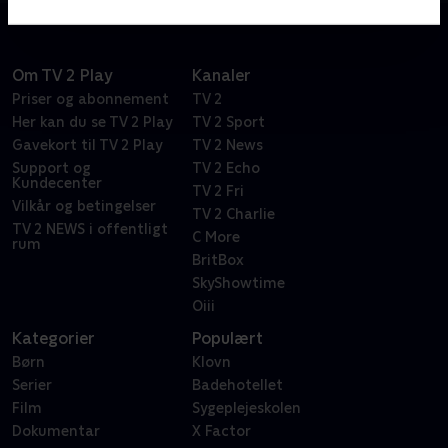
Om TV 2 Play
Kanaler
Priser og abonnement
TV 2
Her kan du se TV 2 Play
TV 2 Sport
Gavekort til TV 2 Play
TV 2 News
Support og
TV 2 Echo
Kundecenter
TV 2 Fri
Vilkår og betingelser
TV 2 Charlie
TV 2 NEWS i offentligt
C More
rum
BritBox
SkyShowtime
Oiii
Kategorier
Populært
Børn
Klovn
Serier
Badehotellet
Film
Sygeplejeskolen
Dokumentar
X Factor