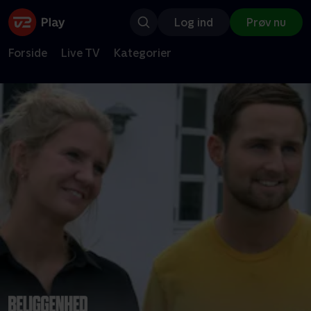
Log ind
Prøv nu
Forside
Live TV
Kategorier