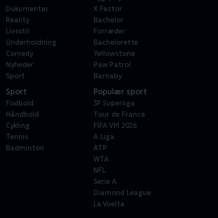
Dokumentar
X Factor
Reality
Bachelor
Livsstil
Forræder
Underholdning
Bachelorette
Comedy
Yellowstone
Nyheder
Paw Patrol
Sport
Barnaby
Sport
Populær sport
Fodbold
3F Superliga
Håndbold
Tour de France
Cykling
FIFA VM 2026
Tennis
A Liga
Badminton
ATP
WTA
NFL
Serie A
Diamond League
La Vuelta