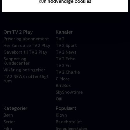
Kun nødvendige cookies
det rigtige hjem.
Om TV 2 Play
Kanaler
Priser og abonnement
TV 2
Her kan du se TV 2 Play
TV 2 Sport
Gavekort til TV 2 Play
TV 2 News
Support og
TV 2 Echo
Kundecenter
TV 2 Fri
Vilkår og betingelser
TV 2 Charlie
TV 2 NEWS i offentligt
C More
rum
BritBox
SkyShowtime
Oiii
Kategorier
Populært
Børn
Klovn
Serier
Badehotellet
Film
Sygeplejeskolen