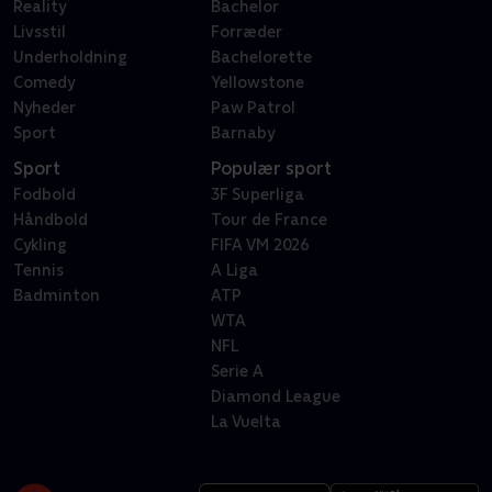
Reality
Bachelor
Livsstil
Forræder
Underholdning
Bachelorette
Comedy
Yellowstone
Nyheder
Paw Patrol
Sport
Barnaby
Sport
Populær sport
Fodbold
3F Superliga
Håndbold
Tour de France
Cykling
FIFA VM 2026
Tennis
A Liga
Badminton
ATP
WTA
NFL
Serie A
Diamond League
La Vuelta