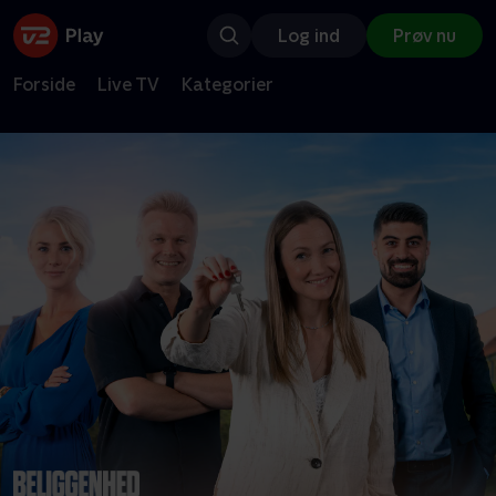
Log ind
Prøv nu
Forside
Live TV
Kategorier