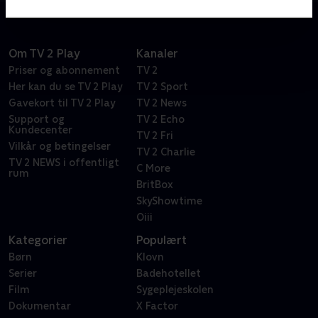
Om TV 2 Play
Kanaler
Priser og abonnement
TV 2
Her kan du se TV 2 Play
TV 2 Sport
Gavekort til TV 2 Play
TV 2 News
Support og
TV 2 Echo
Kundecenter
TV 2 Fri
Vilkår og betingelser
TV 2 Charlie
TV 2 NEWS i offentligt
C More
rum
BritBox
SkyShowtime
Oiii
Kategorier
Populært
Børn
Klovn
Serier
Badehotellet
Film
Sygeplejeskolen
Dokumentar
X Factor