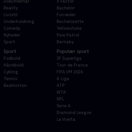
Dokumentar
X Factor
Reality
Bachelor
Livsstil
Forræder
Underholdning
Bachelorette
Comedy
Yellowstone
Nyheder
Paw Patrol
Sport
Barnaby
Sport
Populær sport
Fodbold
3F Superliga
Håndbold
Tour de France
Cykling
FIFA VM 2026
Tennis
A Liga
Badminton
ATP
WTA
NFL
Serie A
Diamond League
La Vuelta