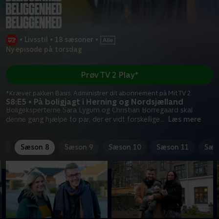
•
Livsstil
•
18 sæsoner
•
Ny episode på torsdag
Prøv TV 2 Play*
*Kræver pakken Basis. Administrer dit abonnement på Mit TV 2.
S8:E5 • På boligjagt i Herning og Nordsjælland
Boligeksperterne Sara Lygum og Christian Borregaard skal
denne gang hjælpe to par, der er vidt forskellige
...
Læs mere
 7
Sæson 8
Sæson 9
Sæson 10
Sæson 11
Sæs