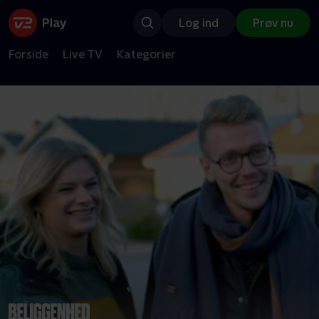
Log ind
Prøv nu
Forside
Live TV
Kategorier