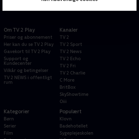
Om TV 2 Play
Kanaler
Priser og abonnement
TV 2
Her kan du se TV 2 Play
TV 2 Sport
Gavekort til TV 2 Play
TV 2 News
Support og
TV 2 Echo
Kundecenter
TV 2 Fri
Vilkår og betingelser
TV 2 Charlie
TV 2 NEWS i offentligt
C More
rum
BritBox
SkyShowtime
Oiii
Kategorier
Populært
Børn
Klovn
Serier
Badehotellet
Film
Sygeplejeskolen