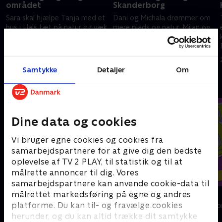
området
Skanderborg
Sara skal hjælpe Tanja med et
Dani og Michala drømmer om
hus i Hals tæt på natur og væk
mere plads og natur. Milan og
fra larm. Dilsad skal finde et
Camilla vil flytte sammen med
hus omkring Taastrup, hvor
hendes forældre for at skabe
t
Jannie og Tem kan samle deres
mere nærvær for deres søn
12. februar 2026 • 40 min
19. februar 2026 • 41 min
familie.
Willum.
Samtykke
Detaljer
Om
Andre så også
Dine data og cookies
Vi bruger egne cookies og cookies fra
samarbejdspartnere for at give dig den bedste
oplevelse af TV 2 PLAY, til statistik og til at
målrette annoncer til dig. Vores
samarbejdspartnere kan anvende cookie-data til
målrettet markedsføring på egne og andres
Linde på Langeland
Helt sort
platforme. Du kan til- og fravælge cookies
Livsstil • 5 sæsoner
Livsstil • 7 sæs
herunder, og du kan altid trække dit samtykke