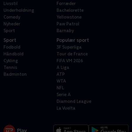
Livsstil
Forræder
Underholdning
Bachelorette
Comedy
Yellowstone
Nyheder
Paw Patrol
Sport
Barnaby
Sport
Populær sport
Fodbold
3F Superliga
Håndbold
Tour de France
Cykling
FIFA VM 2026
Tennis
A Liga
Badminton
ATP
WTA
NFL
Serie A
Diamond League
La Vuelta