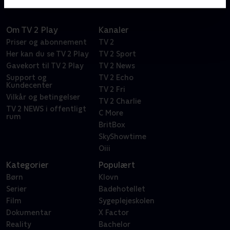
Om TV 2 Play
Kanaler
Priser og abonnement
TV 2
Her kan du se TV 2 Play
TV 2 Sport
Gavekort til TV 2 Play
TV 2 News
Support og
TV 2 Echo
Kundecenter
TV 2 Fri
Vilkår og betingelser
TV 2 Charlie
TV 2 NEWS i offentligt
C More
rum
BritBox
SkyShowtime
Oiii
Kategorier
Populært
Børn
Klovn
Serier
Badehotellet
Film
Sygeplejeskolen
Dokumentar
X Factor
Reality
Bachelor