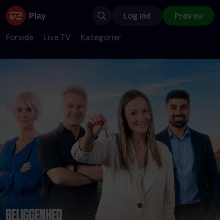
Log ind
Prøv nu
Forside
Live TV
Kategorier