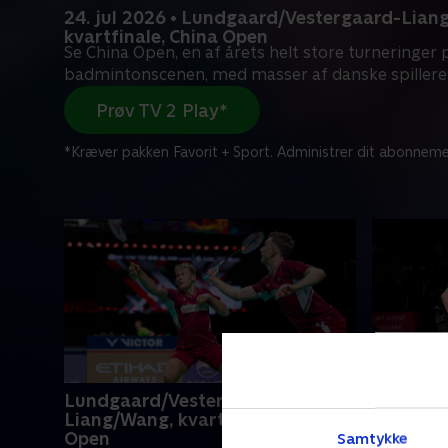
24. jul 2026 • Lundgaard/Vestergaard-Lian
kvartfinale, China Open
Se China Open, en af årets helt store turneringer 
badmintonscenen, med masser af danske spillere 
Prøv TV 2 Play*
*Kræver pakken Favorit + Sport. Administrer dit abonneme
Lundgaard/Vestergaard-
Christia
Liang/Wang, kvartfinale, China
Gicquel/
Open
China O
Samtykke