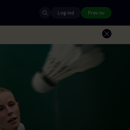
Log ind
Prøv nu