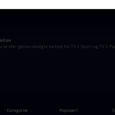
Badminton - Højdepunkter
P
Badminton
B
inton
u se eller gense udvalgte kampe fra TV 2 Sport og TV 2 Pla
Kategorier
Populært
S