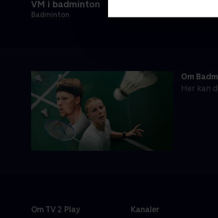
VM i badminton
Badminton
Om Badm
Her kan d
Om TV 2 Play
Kanaler