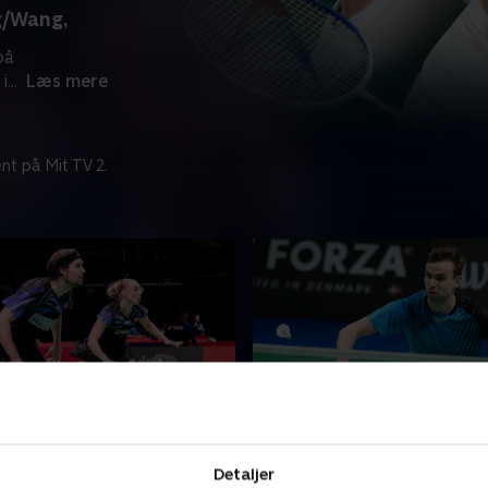
g/Wang,
på
i
...
Læs mere
nt på Mit TV 2.
nsen/Bøje-
Gemke-Popov, China Op
Delrue, kvartfinale,
Se China Open, en af årets h
Detaljer
pen