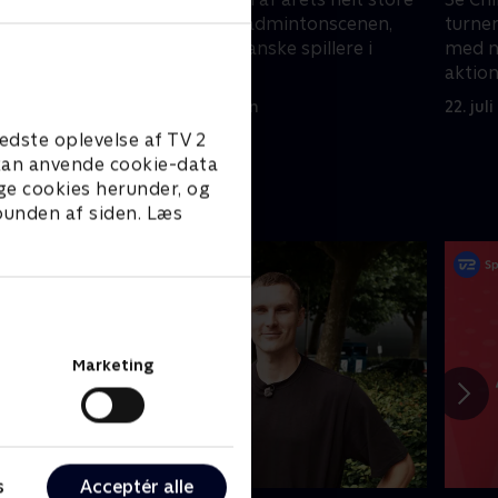
cenen,
turneringer på badmintonscenen,
turne
re i
med masser af danske spillere i
med ma
aktion.
aktion
23. juli 2026 • 41 min
22. jul
edste oplevelse af TV 2
e kan anvende cookie-data
ge cookies herunder, og
 bunden af siden. Læs
Marketing
s
Acceptér alle