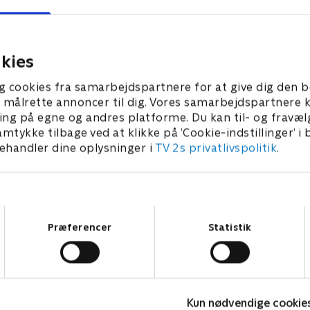
turneringer på badmintons
pen, en af årets helt store
med masser af danske spille
er på badmintonscenen,
aktion.
r af danske spillere i
23. juli 2026 • 54 min
kies
26 • 61 min
g cookies fra samarbejdspartnere for at give dig den b
l at målrette annoncer til dig. Vores samarbejdspartner
ing på egne og andres platforme. Du kan til- og fravæl
amtykke tilbage ved at klikke på ’Cookie-indstillinger’ i
handler dine oplysninger i
TV 2s privatlivspolitik
.
Samtykkevalg
Præferencer
Statistik
Kun nødvendige cookie