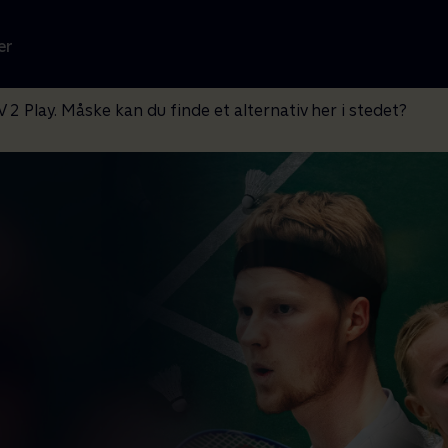
er
V 2 Play. Måske kan du finde et alternativ her i stedet?