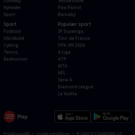
Comedy
Yellowstone
Nyheder
Paw Patrol
Sport
Barnaby
Sport
Populær sport
Fodbold
3F Superliga
Håndbold
Tour de France
Cykling
FIFA VM 2026
Tennis
A Liga
Badminton
ATP
WTA
NFL
Serie A
Diamond League
La Vuelta
Privatlivspolitik
Cookie-indstillinger
©
2026
TV 2 DANMARK A/S