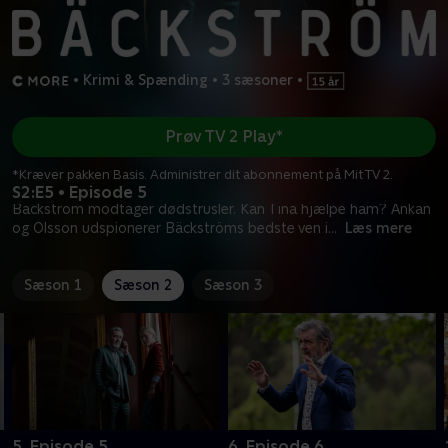
•
Krimi & Spænding
•
3 sæsoner
•
Prøv TV 2 Play*
*Kræver pakken Basis. Administrer dit abonnement på Mit TV 2.
S2:E5 • Episode 5
Bäckström modtager dødstrusler. Kan Tina hjælpe ham? Ankan
og Olsson udspionerer Bäckströms bedste ven i
...
Læs mere
Sæson 1
Sæson 2
Sæson 3
5. Episode 5
6. Episode 6