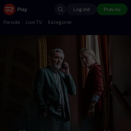
Log ind
Prøv nu
Forside
Live TV
Kategorier