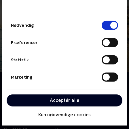
bunden af siden. Læs mere om hvordan TV 2
behandler dine oplysninger i
TV 2s privatlivspolitik
.
Samtykkevalg
Nødvendig
Præferencer
Statistik
Marketing
Om Bäckström
Svensk krimiserie baseret på Leif GW Perssons
romaner om den kontroversielle og selvglade
Acceptér alle
efterforsker Evert Bäckström (Kjell Bergqvist).
Kun nødvendige cookies