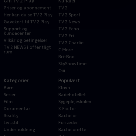
Om TV 2 Play
Kanaler
Priser og abonnement
TV 2
Her kan du se TV 2 Play
TV 2 Sport
Gavekort til TV 2 Play
TV 2 News
Support og
TV 2 Echo
Kundecenter
TV 2 Fri
Vilkår og betingelser
TV 2 Charlie
TV 2 NEWS i offentligt
C More
rum
BritBox
SkyShowtime
Oiii
Kategorier
Populært
Børn
Klovn
Serier
Badehotellet
Film
Sygeplejeskolen
Dokumentar
X Factor
Reality
Bachelor
Livsstil
Forræder
Underholdning
Bachelorette