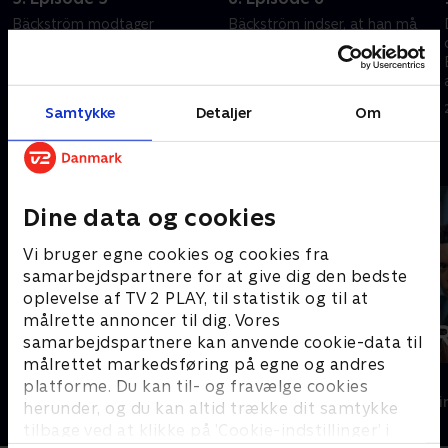
Bäckström modtager
Bäckström indser, at han må
dødstrusler. Kan Tina hjælpe
udlevere Pinocchio til russerne.
ham? Ankan og Olsson
Det eneste problem er, at han
udspionerer Bäckströms
ikke ved, hvor spilledåsen er.
bedste ven i håbet om at føre
Ankan gennemskuer endelig
1. maj 2023 • 44 min
1. maj 2023 • 44 min
Samtykke
Detaljer
Om
efterforskningen videre
Bäckström.
Andre så også
Dine data og cookies
Vi bruger egne cookies og cookies fra
samarbejdspartnere for at give dig den bedste
oplevelse af TV 2 PLAY, til statistik og til at
målrette annoncer til dig. Vores
samarbejdspartnere kan anvende cookie-data til
målrettet markedsføring på egne og andres
Maria Wern
Fartblind
platforme. Du kan til- og fravælge cookies
Krimi & Spænding • 3 sæsoner
Krimi & Spændi
herunder, og du kan altid trække dit samtykke
tilbage ved at klikke på ’Cookie-indstillinger’ i